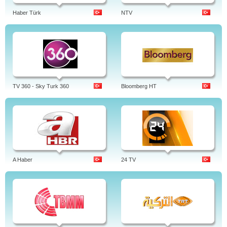
Haber Türk
NTV
TV 360 - Sky Turk 360
Bloomberg HT
A Haber
24 TV