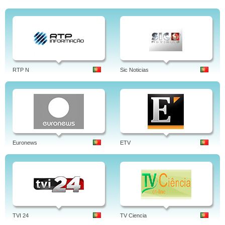
RTP N
Sic Noticias
Euronews
ETV
TVI 24
TV Ciencia