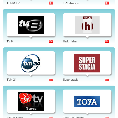
TBMM TV
TRT Arapça
TV 8
Halk Haber
TVN 24
Superstacja
WPTV News
Toya TV Pogoda