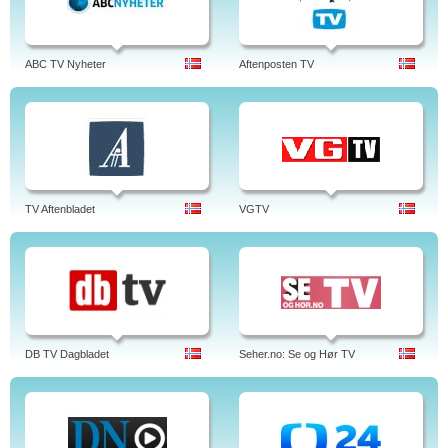
ABC TV Nyheter
Aftenposten TV
TV Aftenbladet
VGTV
DB TV Dagbladet
Seher.no: Se og Hør TV