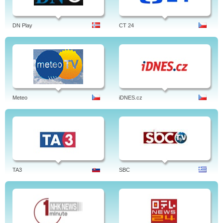
DN Play
CT 24
Meteo
iDNES.cz
TA3
SBC