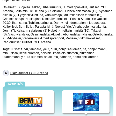
ohjelmia tilauksesta.
Ohjelmat: Suojaisa laakso, Urheiluruutus, Jumalanpalvelus, Uutiset | YLE
Areena, Soita minulle Helena (7), Solsidan - Onnea onkimassa (12), Sydämen
asialla (7), Lyhyesti viitottuna, valokuvaaja, Muumilaakson tarinoita (S),
Grimmin satuja, Nostalgiaa, Nimipäiväonnittelu, Prisma Studio, Yle Uutiset
20.30, Ihan sama, Tuhkimotarinoita, Danny - viihdemaratonin loppusuora,
Kollektivet, Sormileikit, Parasta ikinä, Novosti Yle, Virtahepojen valtakunta,
Jenni (7), Keisarin salaisuus (S) Hubotit - melkein ihmisiä (16), Takaisin
(S), Västnyländska, Östnyländska, Aktuellt, Åboländska nyheter, Österbottniska,
X3M-Nyheter, Väderöversikt med sjörapport, Merisää, Viittomakieliset,
Radiouutiset, Uutiset | YLE Areena.
Tags: uutiset turku, tampere, yle.fi, oulu, pohjois-suomen, hs, pohjanmaan,
minuutissa, keski-suomen, helsinki, kaakkois-suomen, pirkanmaa,
uudenmaan, yle, itä-suomen, satakunta, hämeen, aamulehti, areena
Play Uutiset | YLE Areena
Actualités