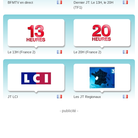
BFMTV en direct
Dernier JT: Le 13H, le 20H
(TF1)
Le 13H (France 2)
Le 20H (France 2)
JT LCI
Les JT Regionaux
- publicité -