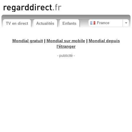
France
TV en direct
Actualités
Enfants
Mondial gratuit
|
Mondial sur mobile
|
Mondial depuis
l'étranger
- publicité -