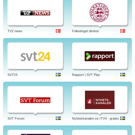
TV2 news
Folketinget direkte
SVT24
Rapport | SVT Play
SVT Forum
Nyhetskanalen.se (TV4 - gratis)