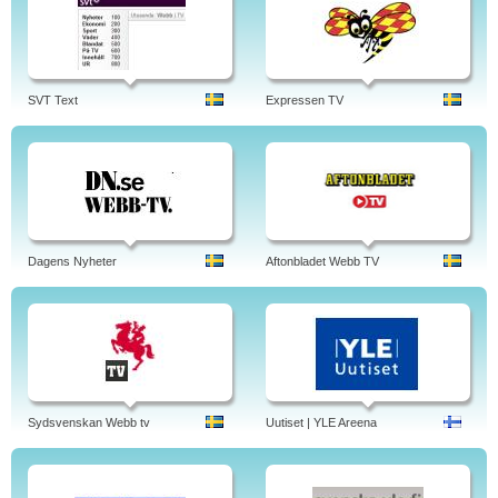
SVT Text
Expressen TV
Dagens Nyheter
Aftonbladet Webb TV
Sydsvenskan Webb tv
Uutiset | YLE Areena