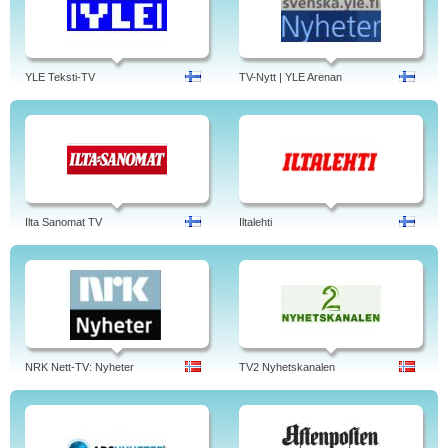
YLE Teksti-TV
TV-Nytt | YLE Arenan
Ilta Sanomat TV
Iltalehti
NRK Nett-TV: Nyheter
TV2 Nyhetskanalen