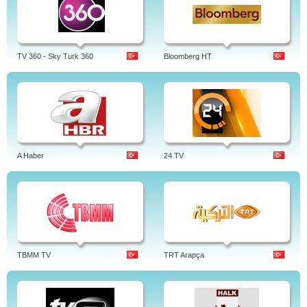
TV 360 - Sky Turk 360
Bloomberg HT
A Haber
24 TV
TBMM TV
TRT Arapça