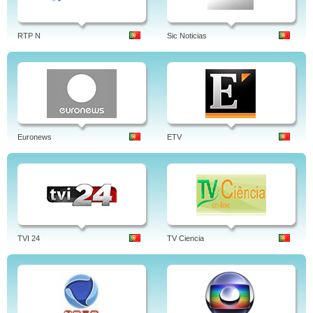
RTP N
Sic Noticias
Euronews
ETV
TVI 24
TV Ciencia