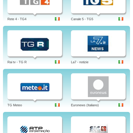
Rete 4 - TG4
Canale 5 - TG5
Rai tv - TG R
La7 - notizie
TG Meteo
Euronews (Italiano)