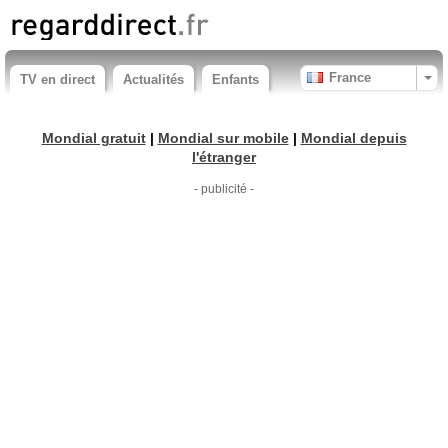
France
TV en direct
Actualités
Enfants
Mondial gratuit
|
Mondial sur mobile
|
Mondial depuis
l'étranger
- publicité -