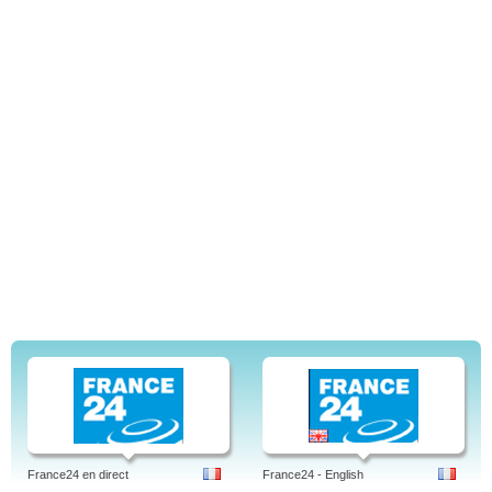
Tags: vgtv, vg tvguide, trav, kasim bæder, skeez, supervention, dokumentar,
foppall, no, vg tv guide, vgtvguide, dexpedition, birken, norges beste fighter,
level up, guide, foppall, latter, dexpedition sesong 2, på android, lars og lars,
roar stokke, tørnquist, ipad, samsung, mobiltelefon, vgtv, norge, norsk, VG,
VGTV, VG Nett
France24 en direct
France24 - English