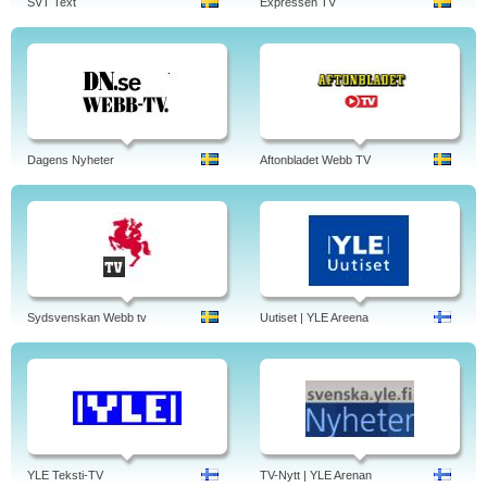
SVT Text
Expressen TV
Dagens Nyheter
Aftonbladet Webb TV
Sydsvenskan Webb tv
Uutiset | YLE Areena
YLE Teksti-TV
TV-Nytt | YLE Arenan