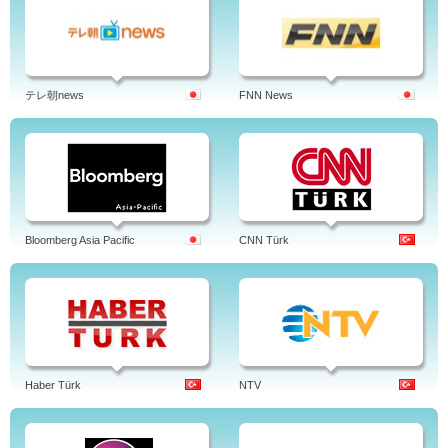
テレ朝news
FNN News
Bloomberg Asia Pacific
CNN Türk
Haber Türk
NTV