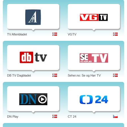
TV Aftenbladet
VGTV
DB TV Dagbladet
Seher.no: Se og Hør TV
DN Play
CT 24