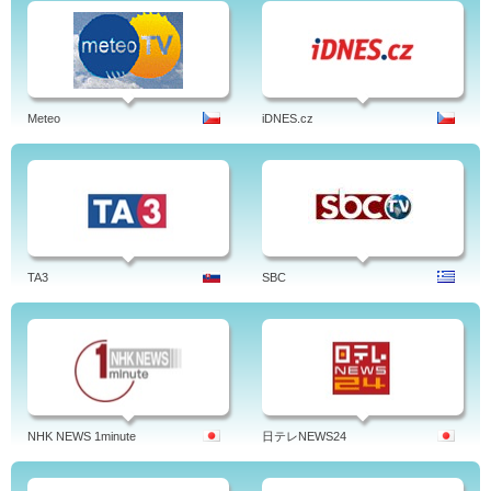
Meteo
iDNES.cz
TA3
SBC
NHK NEWS 1minute
日テレNEWS24