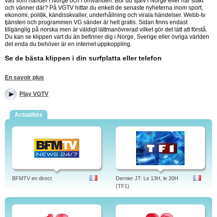
vad som händer i Norge och i omvärlden. Bor du själv i Norge eller har släkt
och vänner där? På VGTV hittar du enkelt de senaste nyheterna inom sport,
ekonomi, politik, kändisskvaller, underhållning och virala händelser. Webb-tv
tjänsten och programmen VG sänder är helt gratis. Sidan finns endast
tillgänglig på norska men är väldigt lättmanövrerad vilket gör det lätt att förstå.
Du kan se klippen vart du än befinner dig i Norge, Sverige eller övriga världen
det enda du behöver är en internet uppkoppling.
Se de bästa klippen i din surfplatta eller telefon
Hela sidan med alla klipp är tillgängliga för din telefon och surfplatta som ger
En savoir plus
dig tillgång till det senaste i Norge vart du än befinner dig. Kolla de senaste
virala händelserna i Norge på lunchen, i kön på affären eller när som helst du
Play VGTV
har tid över. Titta på de senaste nyhetsklippen från Norge.
Actualités
VGTV er Norges utvilsomt største nett-tv kanal, drevet av Norges største avis,
VG. Du kan se innslag fra VGTV via sedirekte.com.
VGTV – Gratis nett-tv fra VG
VGTV er gratis web-tv fra Verdens Gang (VG). Nett-tv kanalen VGTV er Norges
best etablerte og mest sette web tv. VGTV byr på nyheter og sport, men også
en god del egenprodusert underholdning og forskjellige nettserier.
BFMTV en direct
Dernier JT: Le 13H, le 20H
Det mest populære innholdet fra VGTV
(TF1)
VGTV er langt større enn konkurrentene og byr på korte klipp fra det globale
nyhetsbildet, inkludert mye kjendisstoff og spektakulære videbilder, men også
egenproduserte dokumentarer, forbrukerstoff, motenyheter og egne nettserier.