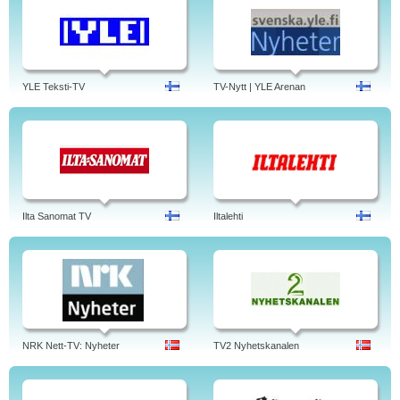
YLE Teksti-TV
TV-Nytt | YLE Arenan
Ilta Sanomat TV
Iltalehti
NRK Nett-TV: Nyheter
TV2 Nyhetskanalen