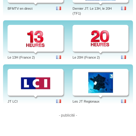
BFMTV en direct
Dernier JT: Le 13H, le 20H
(TF1)
Le 13H (France 2)
Le 20H (France 2)
JT LCI
Les JT Regionaux
- publicité -