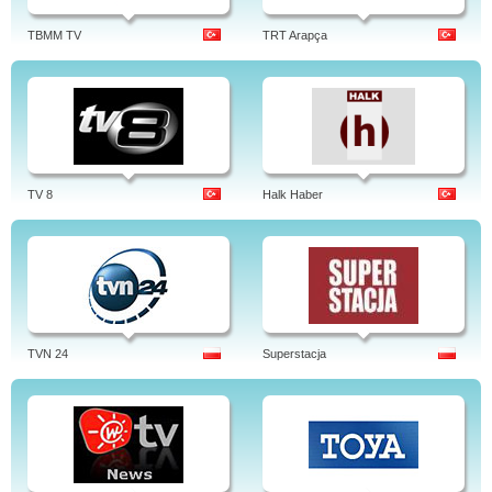
TBMM TV
TRT Arapça
TV 8
Halk Haber
TVN 24
Superstacja