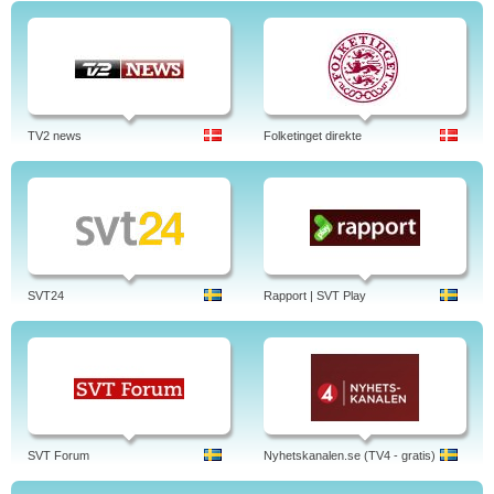
TV2 news
Folketinget direkte
SVT24
Rapport | SVT Play
SVT Forum
Nyhetskanalen.se (TV4 - gratis)