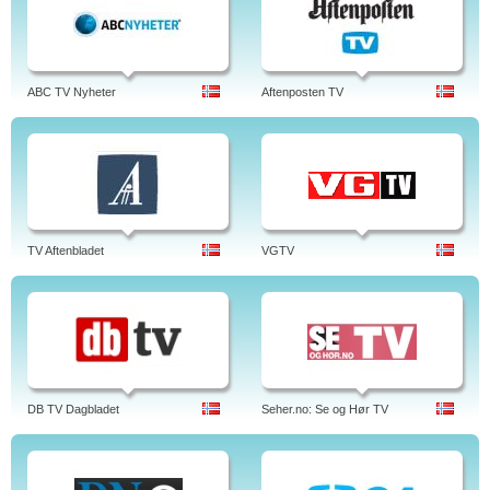
ABC TV Nyheter
Aftenposten TV
TV Aftenbladet
VGTV
DB TV Dagbladet
Seher.no: Se og Hør TV