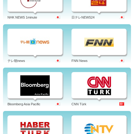
NHK NEWS 1minute
日テレNEWS24
テレ朝news
FNN News
Bloomberg Asia Pacific
CNN Türk