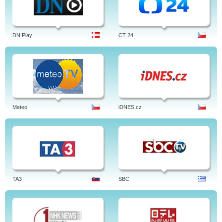
DN Play
CT 24
Meteo
iDNES.cz
TA3
SBC