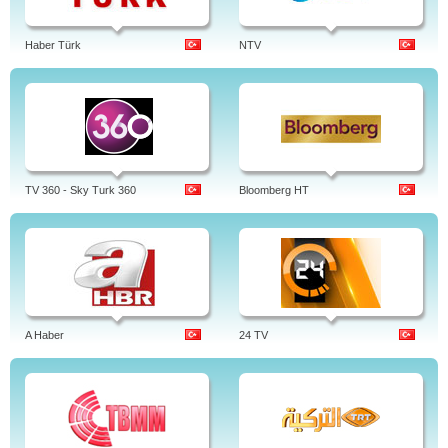
Haber Türk
NTV
TV 360 - Sky Turk 360
Bloomberg HT
A Haber
24 TV