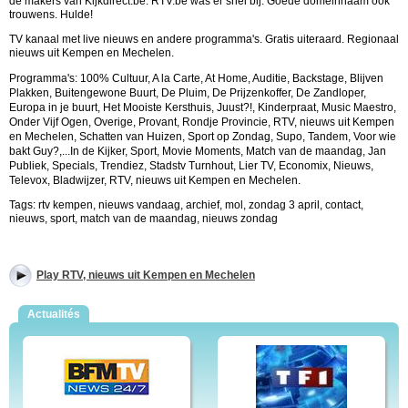
de makers van Kijkdirect.be. RTV.be was er snel bij. Goede domeinnaam ook
trouwens. Hulde!
TV kanaal met live nieuws en andere programma's. Gratis uiteraard. Regionaal
nieuws uit Kempen en Mechelen.
Programma's:
100% Cultuur, A la Carte, At Home, Auditie, Backstage, Blijven
Plakken, Buitengewone Buurt, De Pluim, De Prijzenkoffer, De Zandloper,
Europa in je buurt, Het Mooiste Kersthuis, Juust?!, Kinderpraat, Music Maestro,
Onder Vijf Ogen, Overige, Provant, Rondje Provincie,
RTV, nieuws uit Kempen
en Mechelen,
Schatten van Huizen, Sport op Zondag, Supo, Tandem, Voor wie
bakt Guy?,
...In de Kijker, Sport, Movie Moments, Match van de maandag, Jan
Publiek, Specials, Trendiez, Stadstv Turnhout, Lier TV, Economix, Nieuws,
Televox, Bladwijzer,
RTV, nieuws uit Kempen en Mechelen
.
Tags: rtv kempen, nieuws vandaag, archief, mol, zondag 3 april, contact,
nieuws, sport, match van de maandag, nieuws zondag
Play RTV, nieuws uit Kempen en Mechelen
Actualités