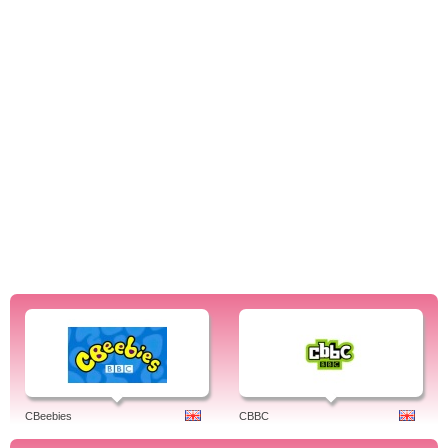
CBeebies
CBBC