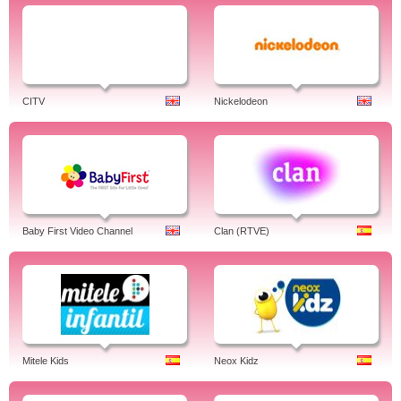
CITV
Nickelodeon
Baby First Video Channel
Clan (RTVE)
Mitele Kids
Neox Kidz