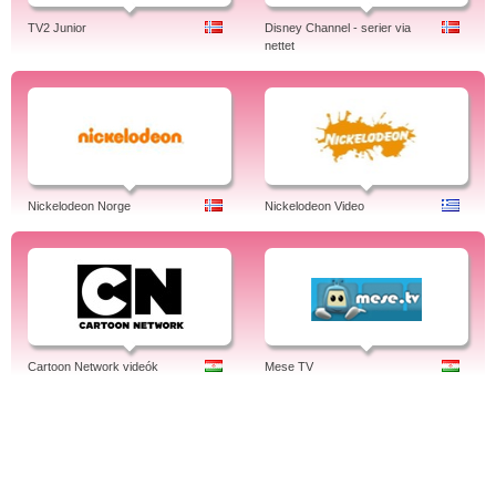
TV2 Junior
Disney Channel - serier via
nettet
Nickelodeon Norge
Nickelodeon Video
Cartoon Network videók
Mese TV