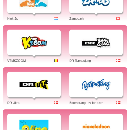
Nick Jr.
Zambo.ch
VTMKZOOM
DR Ramasjang
DR Ultra
Boomerang - tv for børn