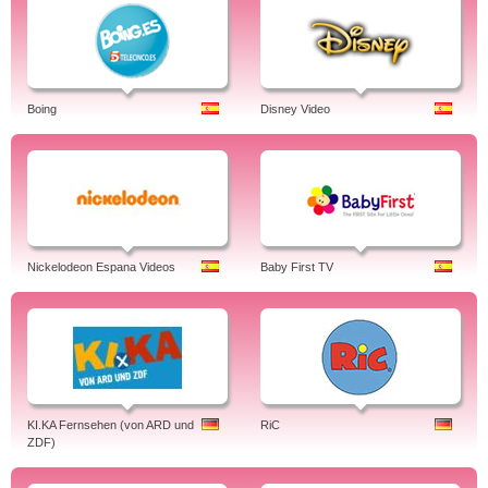
Boing
Disney Video
Nickelodeon Espana Videos
Baby First TV
KI.KA Fernsehen (von ARD und
RiC
ZDF)