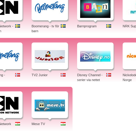
Network -
Boomerang - tv för
Barnprogram
NRK Sup
n
barn
g -
TV2 Junior
Disney Channel -
Nickelod
serier via nettet
Norge
Network
Mese TV