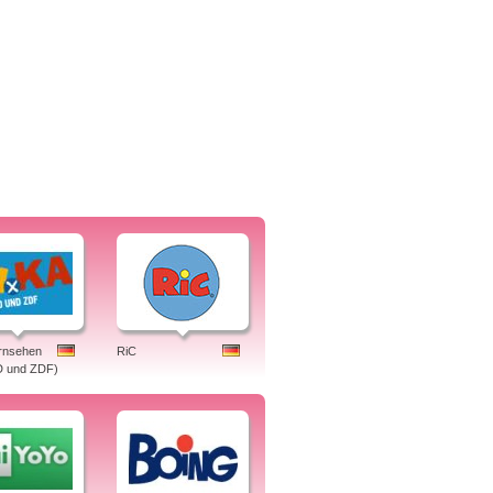
rnsehen
RiC
D und ZDF)