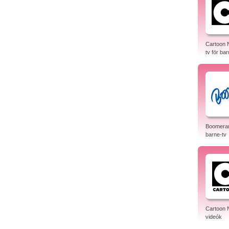
Cartoon 
tv för bar
Boomeran
barne-tv
Cartoon 
videók