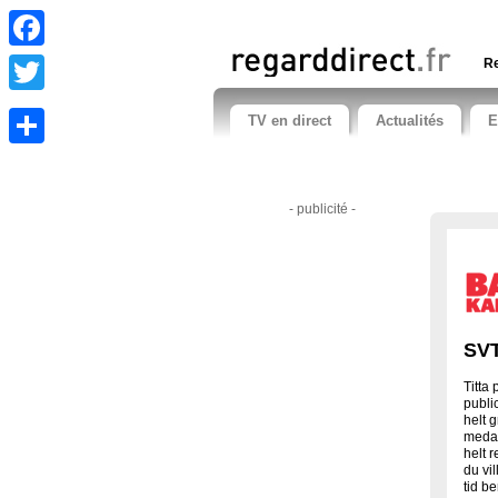
Facebook
Re
Twitter
TV en direct
Actualités
E
Share
- publicité -
SVT
Titta
publi
helt 
medan
helt 
du vi
tid b