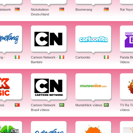
Network
Nickelodeon
Boomerang
Rai Yoyo
Deutschland
g -
Cartoon Network -
Cartoonito
Panda B
Bambini
Videos
eos
Cartoon Network
MundoNick vídeos
TV Ra T
Brasil vídeos
vídeos