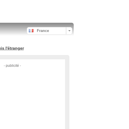
France
s l'étranger
- publicité -