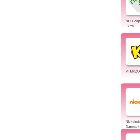
NPO Zapp
Extra
VTMKZ
Nickelod
Danmark