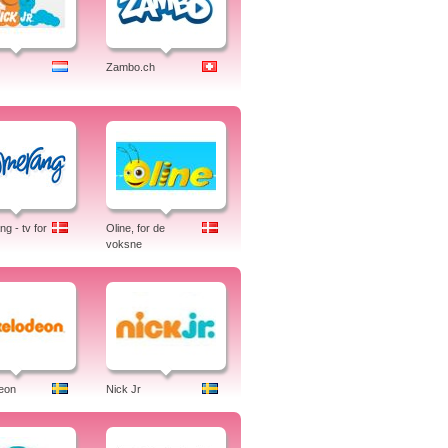
Zambo.ch
g - tv for
Oline, for de
voksne
eon
Nick Jr