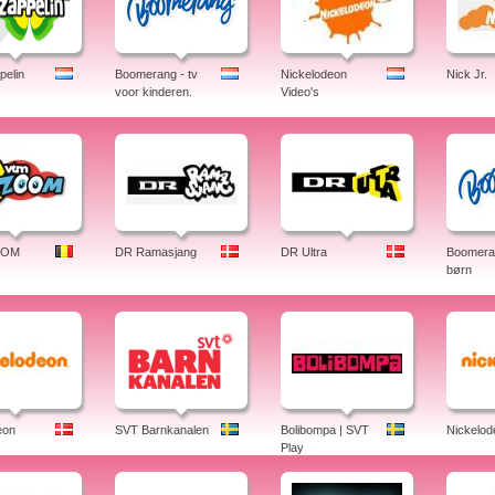
elin
Boomerang - tv
Nickelodeon
Nick Jr.
voor kinderen.
Video's
OOM
DR Ramasjang
DR Ultra
Boomeran
børn
eon
SVT Barnkanalen
Bolibompa | SVT
Nickelod
Play