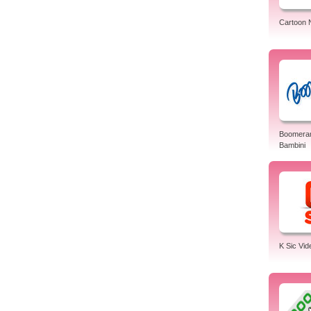
Cartoon 
Boomeran
Bambini
K Sic Vid