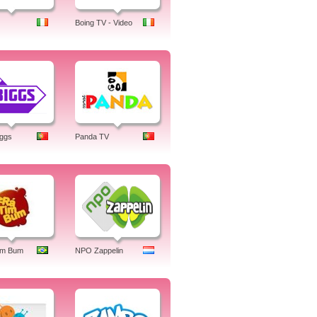
Boing TV - Video
iggs
Panda TV
im Bum
NPO Zappelin