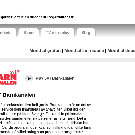
gardez la télé en direct sur Regarddirect.fr !
nfants
Sport
TV en replay
Blog
Mondial gratuit
|
Mondial sur mobile
|
Mondial depui
Play SVT Barnkanalen
 Barnkanalen
 på barnkanalen live helt gratis. Barnkanalen är en del av
c service som finansieras av tv-avgiften vilket gör den
gratis att se på inom Sverige. Du kan titta på kanalen
s den sänder eller slå på serierna i efterhand. Det är
reklamfritt och du kan pausa, spola fram och tillbaka hur
ll. Sända program ligger kvar som tillgängliga i olika lång
eroende på vilket bolag som producerar programmet