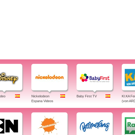
ideo
Nickelodeon
Baby First TV
KI.KA Fe
Espana Videos
(von AR