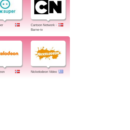
er
Cartoon Network -
Barne-tv
eon
Nickelodeon Video