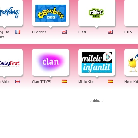
g - tv
CBeebies
CBBC
CITV
nts
t Video
Clan (RTVE)
Mitele Kids
Neox Ki
- publicité -