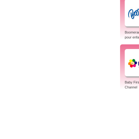
Boomeran
pour enfa
Baby Firs
Channel