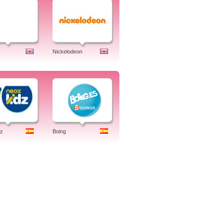
Nickelodeon
dz
Boing