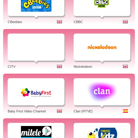
CBeebies
CBBC
CITV
Nickelodeon
Baby First Video Channel
Clan (RTVE)