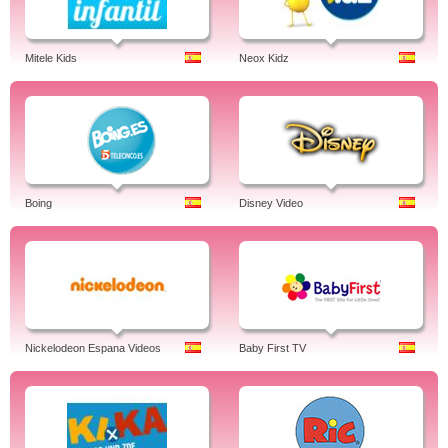
Mitele Kids
Neox Kidz
Boing
Disney Video
Nickelodeon Espana Videos
Baby First TV