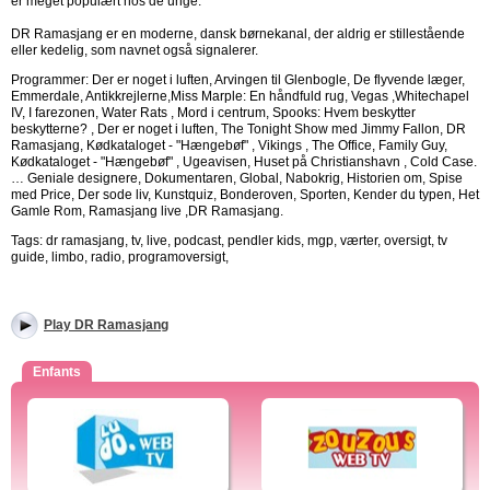
er meget populært hos de unge.
DR Ramasjang er en moderne, dansk børnekanal, der aldrig er stillestående
eller kedelig, som navnet også signalerer.
Programmer: Der er noget i luften, Arvingen til Glenbogle, De flyvende læger,
Emmerdale, Antikkrejlerne,Miss Marple: En håndfuld rug, Vegas ,Whitechapel
IV, I farezonen, Water Rats , Mord i centrum, Spooks: Hvem beskytter
beskytterne? , Der er noget i luften, The Tonight Show med Jimmy Fallon, DR
Ramasjang, Kødkataloget - "Hængebøf" , Vikings , The Office, Family Guy,
Kødkataloget - "Hængebøf" , Ugeavisen, Huset på Christianshavn , Cold Case.
… Geniale designere, Dokumentaren, Global, Nabokrig, Historien om, Spise
med Price, Der sode liv, Kunstquiz, Bonderoven, Sporten, Kender du typen, Het
Gamle Rom, Ramasjang live ,DR Ramasjang.
Tags: dr ramasjang, tv, live, podcast, pendler kids, mgp, værter, oversigt, tv
guide, limbo, radio, programoversigt,
Play DR Ramasjang
Enfants