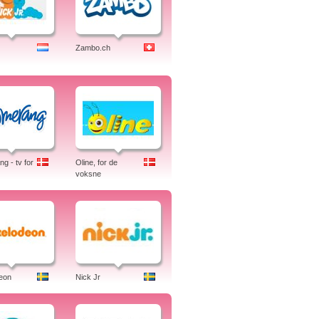
Zambo.ch
g - tv for
Oline, for de
voksne
eon
Nick Jr