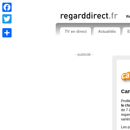
Facebook
Re
Twitter
TV en direct
Actualités
E
Share
- publicité -
Can
Profi
la ch
de 7 
regar
varié
Les 