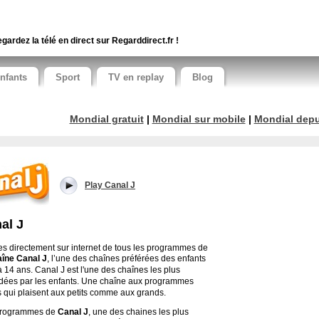
gardez la télé en direct sur Regarddirect.fr !
nfants
Sport
TV en replay
Blog
Mondial gratuit
|
Mondial sur mobile
|
Mondial depui
Play Canal J
al J
tes directement sur internet de tous les programmes de
aîne Canal J
, l’une des chaînes préférées des enfants
à 14 ans.
Canal J est l'une des chaînes les plus
dées par les enfants. Une chaîne aux programmes
s qui plaisent aux petits comme aux grands.
programmes de
Canal J
, une des chaines les plus