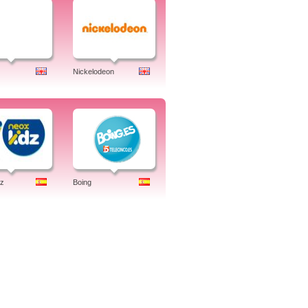
Nickelodeon
dz
Boing