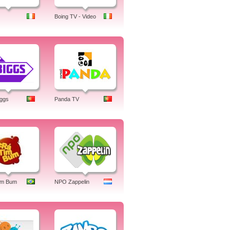
Boing TV - Video
iggs
Panda TV
im Bum
NPO Zappelin