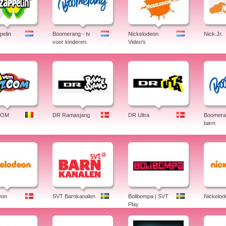
elin
Boomerang - tv
Nickelodeon
Nick Jr.
voor kinderen.
Video's
OOM
DR Ramasjang
DR Ultra
Boomeran
børn
eon
SVT Barnkanalen
Bolibompa | SVT
Nickelod
Play