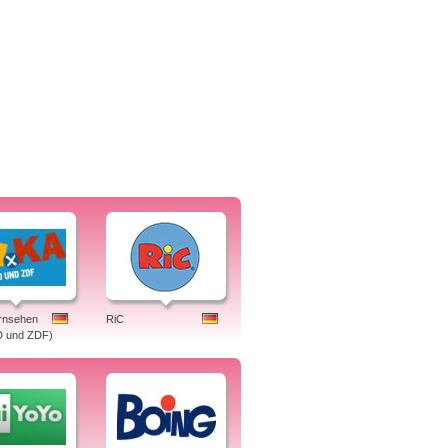
rnsehen
RiC
D und ZDF)