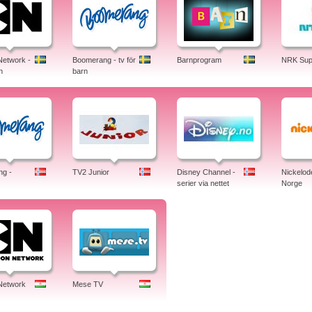
Network -
Boomerang - tv för
Barnprogram
NRK Sup
n
barn
g -
TV2 Junior
Disney Channel -
Nickelod
serier via nettet
Norge
Network
Mese TV