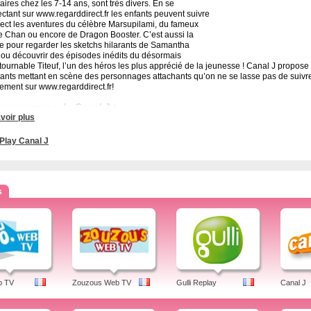
aires chez les 7-14 ans, sont très divers. En se
ctant sur www.regarddirect.fr les enfants peuvent suivre
rect les aventures du célèbre Marsupilami, du fameux
e Chan ou encore de Dragon Booster. C’est aussi la
e pour regarder les sketchs hilarants de Samantha
ou découvrir des épisodes inédits du désormais
tournable Titeuf, l’un des héros les plus apprécié de la jeunesse ! Canal J propos
ants mettant en scène des personnages attachants qu’on ne se lasse pas de suiv
tement sur www.regarddirect.fr!
programmes de Canal J :
voir plus
pilami, Titeuf, Kid Paddle, Samantha Oups, Power Rangers, Linus et Boom, Kid Pad
rs, Zap Colllege, Yu-Gi-Oh !, Tony et Alberto, Freefonix, Le Big Jump, Léonard,
Can
Play Canal J
an, Beyraiderz, BeyWheelz, Bugsted, Canal J Battle Dance,Canal J, Canal J Styl
lle génération, Evolution, Connor agent très spécial,Fish'n Chips, Franky Snow, Fre
, Indie à tout prix, Kaijudo, Kangoo Juniors, L'heure de la peur, Lanfeust Quest, LB
 Jibber Jabber, Hoota & Snoz, Kangoo Juniors, Le Big Jump, Code Lyoko, Dinosau
s
rd, Marsupilami, Canal J.
rogrammes de Canal J sont très divers et plaisent autant aux filles qu’aux garçons ! 
s, séries, jeux etc. Canal J - Télévision pour enfants. Dessins animés, séries et bi
canal j, canal j+1, replay, canal jimmy, programme, canal+ jt, jeux, sur free, canal j
b TV
Zouzous Web TV
Gulli Replay
Canal J