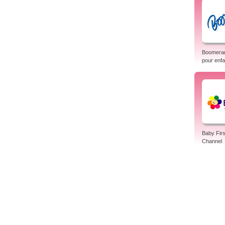
Boomeran
pour enfa
Baby Firs
Channel