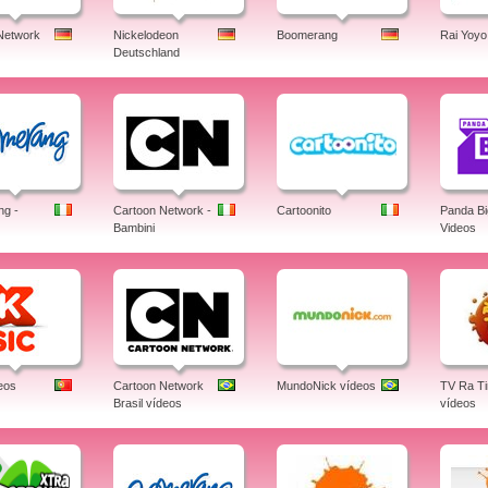
Network
Nickelodeon
Boomerang
Rai Yoyo
Deutschland
g -
Cartoon Network -
Cartoonito
Panda B
Bambini
Videos
eos
Cartoon Network
MundoNick vídeos
TV Ra T
Brasil vídeos
vídeos