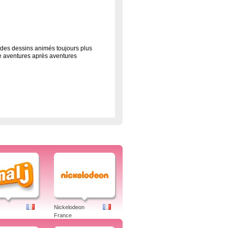
e des dessins animés toujours plus
re aventures après aventures
dle, Spiez, Spirou et Fantasio, Power
al J, Angry Birds Toons, Angry Birds,
e, Chasseurs de dragon, Cluédo,
efonix, Gormiti, Gormiti 3D, Génial
X...Dragon Booster, Freefonix, Jackie
r King, Beyblade, Animaliens,
Il y en a pour tous les goûts : dessins
en plus encore.
ob, logo, freebox
Nickelodeon
France