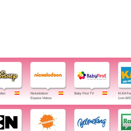
ideo
Nickelodeon
Baby First TV
KI.KA Fe
Espana Videos
(von AR