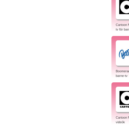
Cartoon 
tv för bar
Boomeran
barne-tv
Cartoon 
videók