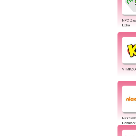
NPO Zapp
Extra
VTMKZ
Nickelod
Danmark