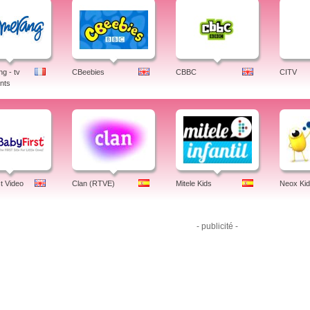
g - tv
CBeebies
CBBC
CITV
nts
t Video
Clan (RTVE)
Mitele Kids
Neox Ki
- publicité -