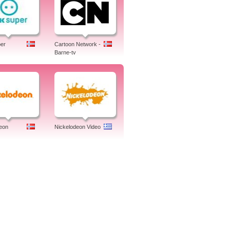
er
Cartoon Network -
Barne-tv
eon
Nickelodeon Video