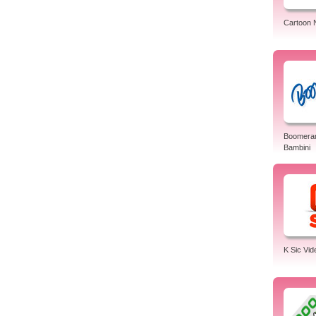
Cartoon 
Boomeran
Bambini
K Sic Vid