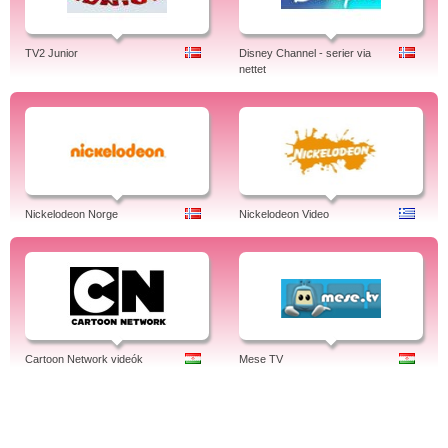
TV2 Junior
Disney Channel - serier via
nettet
Nickelodeon Norge
Nickelodeon Video
Cartoon Network videók
Mese TV