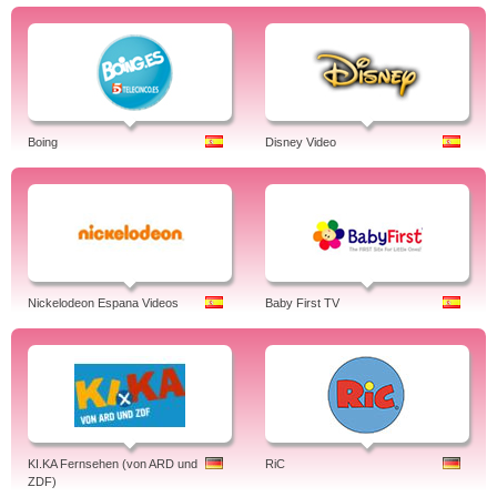
Boing
Disney Video
Nickelodeon Espana Videos
Baby First TV
KI.KA Fernsehen (von ARD und
RiC
ZDF)