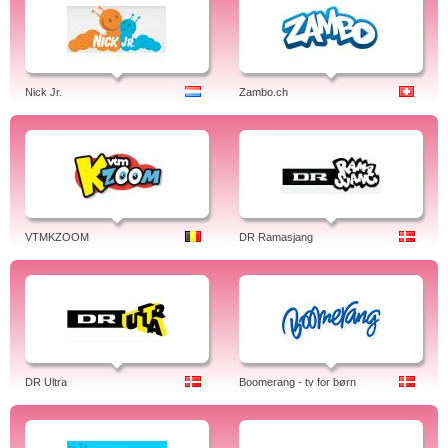
Nick Jr.
Zambo.ch
VTMKZOOM
DR Ramasjang
DR Ultra
Boomerang - tv for børn