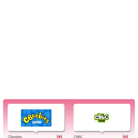
CBeebies
CBBC