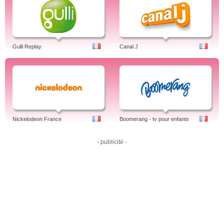
Gulli Replay
Canal J
Nickelodeon France
Boomerang - tv pour enfants
- publicité -