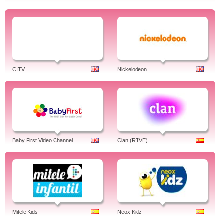
CITV
Nickelodeon
Baby First Video Channel
Clan (RTVE)
Mitele Kids
Neox Kidz