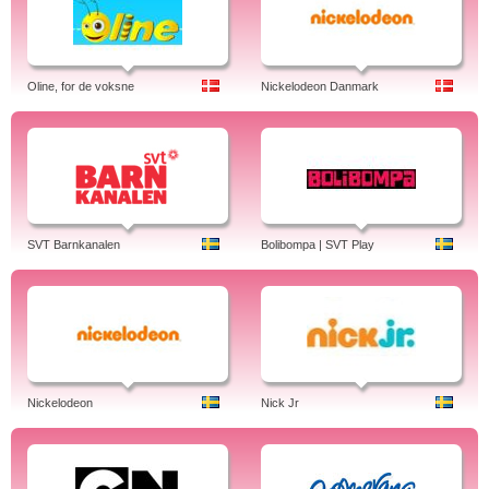
Oline, for de voksne
Nickelodeon Danmark
SVT Barnkanalen
Bolibompa | SVT Play
Nickelodeon
Nick Jr