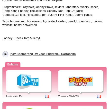
coolste plaats om online cartoons te bekijken!
Programma's:
Lazytown,Johnny Bravo,Dexters Laboratory, Wacky Races,
Hong Kong Phooey, The Jetsons, Scooby Doo, Top Cat,Duck
Dodgers,
Garfield, Flinstones, Tom e Jerry, Pink Panter, Loony Tunes.
Tags: boomerang, boomerang tv, create, kaarten, gmail, kopen, app, motion,
website, hostel antwerpen
Looney Tunes / Tom & Jerry!
Play Boomerang - tv voor kinderen. - Cartoonito
Enfants
Ludo Web TV
Zouzous Web TV