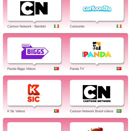
Cartoon Network - Bambini
Cartoonito
Panda Biggs Videos
Panda TV
K Sic Videos
Cartoon Network Brasil vídeos