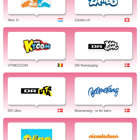
Nick Jr.
Zambo.ch
VTMKZOOM
DR Ramasjang
DR Ultra
Boomerang - tv for børn