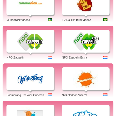
MundoNick vídeos
TV Ra Tim Bum vídeos
NPO Zappelin
NPO Zappelin Extra
Boomerang - tv voor kinderen.
Nickelodeon Video's