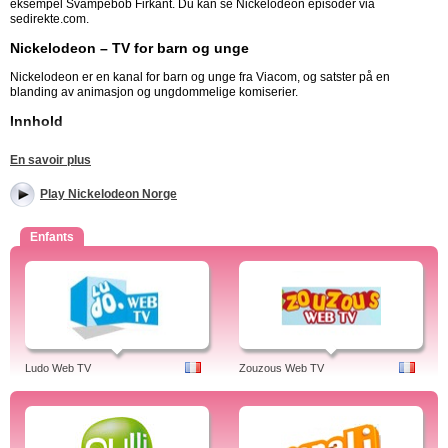
eksempel Svampebob Firkant. Du kan se Nickelodeon episoder via
sedirekte.com.
Nickelodeon – TV for barn og unge
Nickelodeon er en kanal for barn og unge fra Viacom, og satster på en
blanding av animasjon og ungdommelige komiserier.
Innhold
Nickelodeon viser enkelte gratis episoder av Dora Utforskeren, Svampebob
En savoir plus
Firkant, iCarly, og Victorious som gratis nett tv. Dette er noen av de mest
populære programpostene fra Nickelodeon.
Play Nickelodeon Norge
Annet innhold fra Nickelodeon
Enfants
Nickelodeon sender også My Little Pony, Teenage Mutant Ninja Turtles, og
Kung Fu Panda, for å nevne noen, men disse sendes kun på TV, og er ikke
tilgjengelig gratis på internett på samme måte som de andre. Programmer:
SvampeBob Frikant, Ni Hao Kai Lan, Lola and Virginia, Avatar, Jimmy Neutron,
Victorious, Big Time Rush. Nickelodeon - Barne-TV. Tegneserier, serier og mye
annet.
Nickelodeon på internett
Ludo Web TV
Zouzous Web TV
Nickelodeon har til enhver tid et par episoder av Dora Utforskeren, Svampebob
Firkant, iCarly, og Victorious tilgjengelig gratis på nettsiden sin. Du kan se
disse programmene fra Nickelodeon på internett via sedirekte.com.
Nickelodeon (ofte kallt Nick) er et amerikansk kabel-tv nettverk som eies av
Viacom. Alle seriene på Nickelodeon har blitt dubbet til norsk.