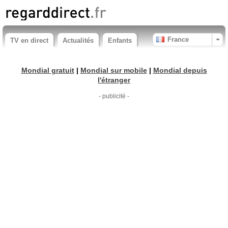
France
TV en direct
Actualités
Enfants
Mondial gratuit
|
Mondial sur mobile
|
Mondial depuis
l'étranger
- publicité -