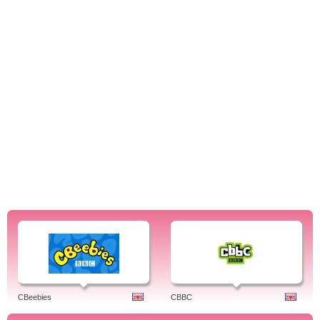
CBeebies
CBBC