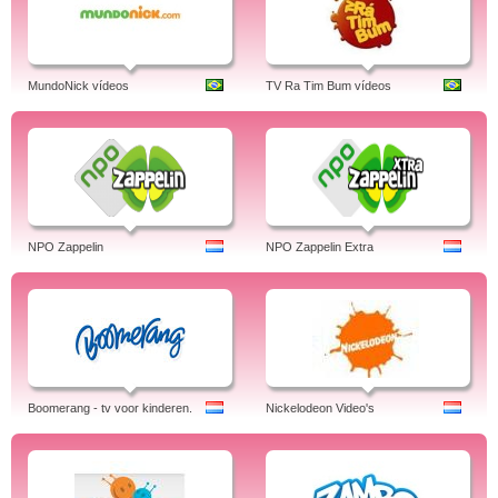
MundoNick vídeos
TV Ra Tim Bum vídeos
NPO Zappelin
NPO Zappelin Extra
Boomerang - tv voor kinderen.
Nickelodeon Video's