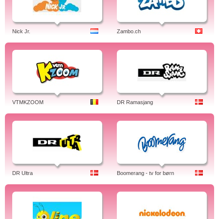
Nick Jr.
Zambo.ch
VTMKZOOM
DR Ramasjang
DR Ultra
Boomerang - tv for børn