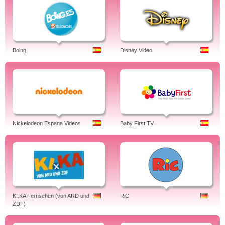
Boing
Disney Video
Nickelodeon Espana Videos
Baby First TV
KI.KA Fernsehen (von ARD und
RiC
ZDF)