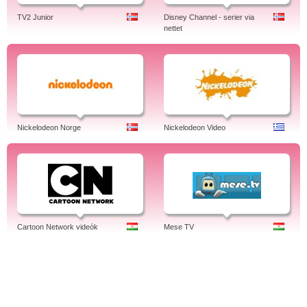
TV2 Junior
Disney Channel - serier via
nettet
Nickelodeon Norge
Nickelodeon Video
Cartoon Network videók
Mese TV