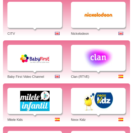
CITV
Nickelodeon
Baby First Video Channel
Clan (RTVE)
Mitele Kids
Neox Kidz