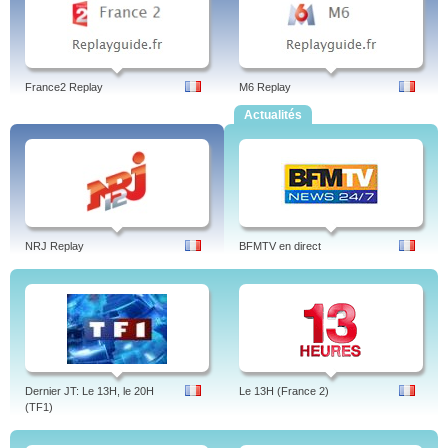
France2 Replay
M6 Replay
Actualités
NRJ Replay
BFMTV en direct
Dernier JT: Le 13H, le 20H
Le 13H (France 2)
(TF1)