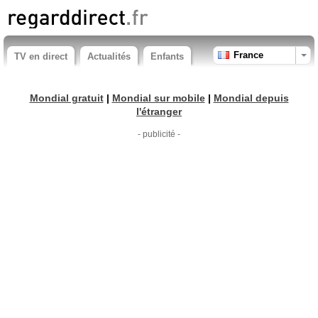
France
TV en direct
Actualités
Enfants
Mondial gratuit
|
Mondial sur mobile
|
Mondial depuis
l'étranger
- publicité -