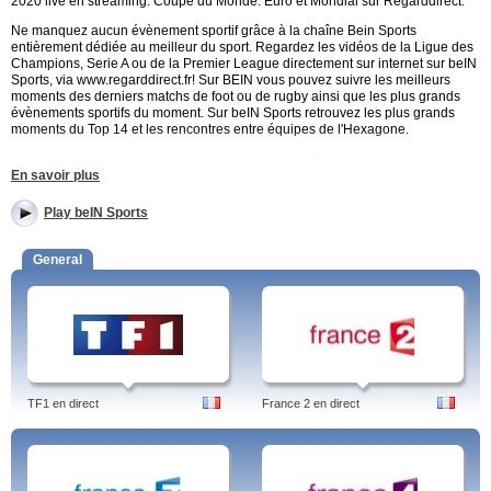
2020 live en streaming. Coupe du Monde. Euro et Mondial sur Regarddirect.
Ne manquez aucun évènement sportif grâce à la chaîne Bein Sports
entièrement dédiée au meilleur du sport. Regardez les vidéos de la Ligue des
Champions, Serie A ou de la Premier League directement sur internet sur beIN
Sports, via www.regarddirect.fr! Sur BEIN vous pouvez suivre les meilleurs
moments des derniers matchs de foot ou de rugby ainsi que les plus grands
évènements sportifs du moment. Sur beIN Sports retrouvez les plus grands
moments du Top 14 et les rencontres entre équipes de l'Hexagone.
Les tournois de tennis, de handball, de volley sont également accessibles sur
En savoir plus
Bein Sport. En regardant les vidéos de beIN Sports vous découvrirez
également des interviews des plus grands champions, des résumés, des
réactions après les matchs. Vivez tous les matches en direct dont tous ceux de
Play beIN Sports
la France. Un dispositif exceptionnel sur beIN Sports, avec 80 journalistes.
General
Tags: Bein, BeIn Sports, mondial, mundial, coupe du monde 2018, mondial en
direct, Russie 2018, foot, foot en direct, sport, streaming, live, programme,
direct, replay, live streaming, en clair, gratuit, rugby, grille tv,
sports, bein, live,
en direct, streaming, matches euro, france.
TF1 en direct
France 2 en direct