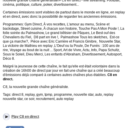
nouvelle grande chaîne généraliste!» C8 en direct - live streaming. Football,
cinéma, politique, culture, poker, divertissement...
Certaines émissions sont visibles de partout dans le monde en ligne, en replay
et en direct, avec donc la possibilité de regarder les anciennes émissions.
Programmes: Gym Direct, À vos recettes, L'amour au menu, Scène et
backstage, Street cuisine, À chacun son histoire, Touche Pas A Mon Poste !, La
folle soirée du Palmashow, Le grand bêtisier de Pâques, Le Best ouf des
Chevaliers du Fiel, D8 part en live !, Palmashow Tous les sketches, Est-ce
que ça marche?, Pièce avec Eric Carrière et Francis Ginibre, Nouvelle Star,
La victoire de Mathieu en replay ,L'Oeuf ou la Poule, De Funès : 100 ans de
rire, Voyage au bout de la nuit ... Sport, Art de Vivre, Actu, Info, Papa Schultz,
Sous le Soleil, Dieu Merci, Les enfants d'Abraham, Divertissement, Autosport,
Déco 8.
Malgré la jeunesse de cette chaîne, le fait qu'elle est était volontaire dans la
création de 16h00 de direct par jour en fait une chaîne qui a créé beaucoup
d'émissions déjà comparé à certaines autres chaînes plus établies.
C8 en
direct.
C8, la nouvelle grande chaîne généraliste.
Tags: direct 8, replay, gym, tpmp, programme, nouvelle star, auto, replay
nouvelle star, ce soir, recrutement, auto replay
Play C8 en direct