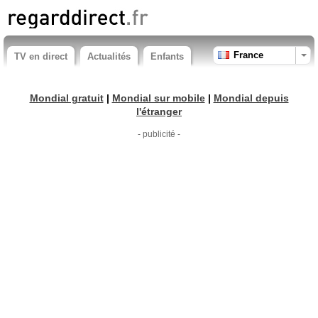
France
TV en direct
Actualités
Enfants
Mondial gratuit
|
Mondial sur mobile
|
Mondial depuis
l'étranger
- publicité -