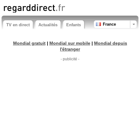
France
TV en direct
Actualités
Enfants
Mondial gratuit
|
Mondial sur mobile
|
Mondial depuis
l'étranger
- publicité -