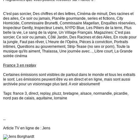
C'est pas sorcier, Des chiffres et des lettres, Cinéma de minuit, Des racines et
des ailes, Ce soir ou jamais, Planète gourmande, series et fictions, City
Homicide, Commissaire Brunetti, Commissaire Magellan, Enquêtes réservées,
Inspecteur Gently, Inspecteur Lewis, NYPD Blue, Les Piliers de la terre, Plus
belle la vie, Le sang de la vigne, Un Village Français. Magazines: C'est pas
sorcier, Ce soir ou jamais, Côté Jardin, Des Racines et des Ailes, En route pour
la jungle, Faut pas rêver, L'Heure de l'Opéra, Pièces à conviction, Portraits
intimes, Questions au gouvernement, Strip-Tease (no sex or porn), Toute la
musique qu'ils aiment, Thalassa, Une journée avec..., Libre court, La Grande
soirée cinéma
France 3 en replay
Certaines émissions sont visibles de partout dans le monde et tous les extraits
le sont. Les émissions peuvent être vu en direct et en ligne, mais sont aussi
archivée pour un visionnage plus tard. A voir absolument!
Tags: france 3, direct, replay, pluzz, bretagne, alsace, normandie, picardie,
nord pas de calais, aquitaine, lorraine
--
Article TV en ligne de : Jens