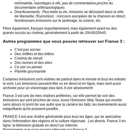
minimaliste, reportages à vifs, pas de commentaires,proche du
documentaire anthropologique).
Divertissements : Plus belle la vie, émission se déroulant dans la ville
de Marseille, l'Eurovision : concours européen de la chanson en direct.
Nombreuses émissions sur le jardinage, la cuisine, etc.
Films également, français majoritairement, mais également ayant eu des
grands succès au cinéma, généralement à partir de 20h30/20h45.
Autres programmes que vous pouvez retrouver sur France 3 :
C'est pas sorcier
Des chiffres et des lettres
Cinéma de minuit
Des racines et des ailes
Ce soir ou jamais
Planète gourmande
Certaines émissions sont visibles de partout dans le monde et tous les extraits
le sont. Les émissions peuvent être vu en direct et en ligne, mais sont aussi
archivée pour un visionnage plus tard. A voir absolument!
France 3 est une de mes chaînes préférées, car elle permet de voir des
émissions qui sont proches de vous. Aussi l'émission Strip Tease qui montre
sans atours ni point de vue autre que la caméra les faits, les événements aussi
insignifiants qu'ils puissent paraître..
FRANCE 3 est une chaîne généraliste pour tous les âges, qui se spécialise
dans l'information des régions et la culture régionale. Les directs. France 3 en
ligne: la télévision gratuite en direct sur internet.
Programmes que vous pouvez retrouver sur France 3 :