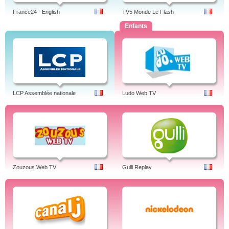
France24 - English
TV5 Monde Le Flash
Enfants
LCP Assemblée nationale
Ludo Web TV
Zouzous Web TV
Gulli Replay