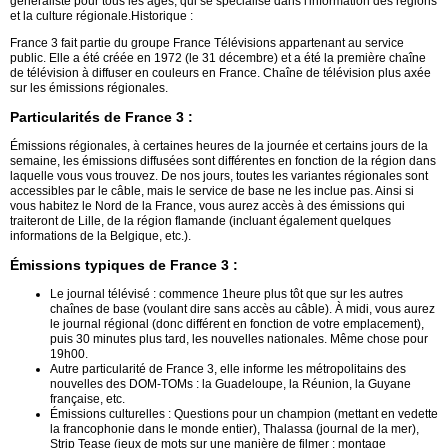
généraliste pour tous les âges, qui se spécialise dans l'information des régions
et la culture régionale.Historique :
France 3 fait partie du groupe France Télévisions appartenant au service
public. Elle a été créée en 1972 (le 31 décembre) et a été la première chaîne
de télévision à diffuser en couleurs en France. Chaîne de télévision plus axée
sur les émissions régionales.
Particularités de France 3 :
Émissions régionales, à certaines heures de la journée et certains jours de la
semaine, les émissions diffusées sont différentes en fonction de la région dans
laquelle vous vous trouvez. De nos jours, toutes les variantes régionales sont
accessibles par le câble, mais le service de base ne les inclue pas. Ainsi si
vous habitez le Nord de la France, vous aurez accès à des émissions qui
traiteront de Lille, de la région flamande (incluant également quelques
informations de la Belgique, etc.).
Émissions typiques de France 3 :
Le journal télévisé : commence 1heure plus tôt que sur les autres
chaînes de base (voulant dire sans accès au câble). À midi, vous aurez
le journal régional (donc différent en fonction de votre emplacement),
puis 30 minutes plus tard, les nouvelles nationales. Même chose pour
19h00.
Autre particularité de France 3, elle informe les métropolitains des
nouvelles des DOM-TOMs : la Guadeloupe, la Réunion, la Guyane
française, etc.
Émissions culturelles : Questions pour un champion (mettant en vedette
la francophonie dans le monde entier), Thalassa (journal de la mer),
Strip Tease (jeux de mots sur une manière de filmer : montage