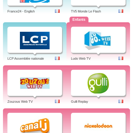
France24 - English
TV5 Monde Le Flash
Enfants
LCP Assemblée nationale
Ludo Web TV
Zouzous Web TV
Gulli Replay