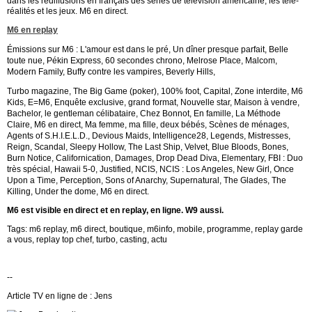
dans les rediffusions en français des séries de télévision américaine, les télé-
réalités et les jeux. M6 en direct.
M6 en replay
Émissions sur M6 :
L'amour est dans le pré, Un dîner presque parfait, Belle
toute nue, Pékin Express, 60 secondes chrono, Melrose Place, Malcom,
Modern Family, Buffy contre les vampires, Beverly Hills,
Turbo magazine, The Big Game (poker), 100% foot, Capital, Zone interdite,
M6
Kids, E=M6, Enquête exclusive, grand format, Nouvelle star, Maison à vendre,
Bachelor, le gentleman célibataire,
Chez Bonnot, En famille, La Méthode
Claire, M6 en direct, Ma femme, ma fille, deux bébés, Scènes de ménages,
Agents of S.H.I.E.L.D., Devious Maids, Intelligence28, Legends, Mistresses,
Reign, Scandal, Sleepy Hollow, The Last Ship, Velvet, Blue Bloods, Bones,
Burn Notice, Californication, Damages, Drop Dead Diva, Elementary, FBI : Duo
très spécial, Hawaii 5-0, Justified, NCIS, NCIS : Los Angeles, New Girl, Once
Upon a Time, Perception, Sons of Anarchy, Supernatural, The Glades, The
Killing, Under the dome, M6 en direct.
M6 est visible en direct et en replay, en ligne. W9 aussi.
Tags: m6 replay, m6 direct, boutique, m6info, mobile, programme, replay garde
a vous, replay top chef, turbo, casting, actu
--
Article TV en ligne de : Jens