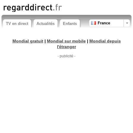
France
TV en direct
Actualités
Enfants
Mondial gratuit
|
Mondial sur mobile
|
Mondial depuis
l'étranger
- publicité -