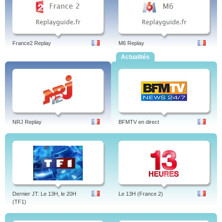
France2 Replay
M6 Replay
Actualités
NRJ Replay
BFMTV en direct
Dernier JT: Le 13H, le 20H
Le 13H (France 2)
(TF1)