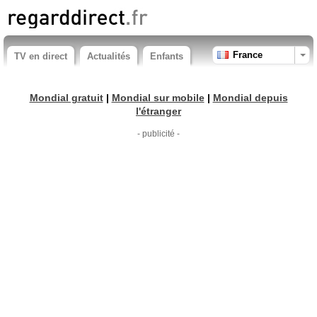
France
TV en direct
Actualités
Enfants
Mondial gratuit
|
Mondial sur mobile
|
Mondial depuis
l'étranger
- publicité -