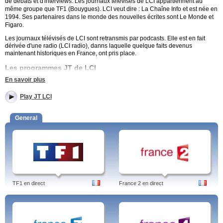
de débats et d'interviews.
Les journaux télévisés de LCI appartiennent au
même groupe que TF1 (Bouygues). LCI veut dire : La Chaîne Info et est née en
1994. Ses partenaires dans le monde des nouvelles écrites sont Le Monde et
Figaro.
Les journaux télévisés de LCI sont retransmis par podcasts. Elle est en fait
dérivée d'une radio (LCI radio), danns laquelle quelque faits devenus
maintenant historiques en France, ont pris place.
Les programmes JT de LCI
En savoir plus
JLCI Matin - Morning news.
Des débats télévisés entre hommes politiques ou économiques.
Play JT LCI
Politiquement Show, sur la politique en France.
Le Grand journal de 12h30.
L'invité de l'économie.
General
Le journal du monde.
Le grand jury : interviews politiques diffusé les dimanches, très prisée,
et qui était à ses débuts une émission de radio seulement.
Toute la journée des informations en continue, en ligne et en direct (ou en
différé), sous forme de journaux à chaque heure de la journée, pour être sûr de
ne rien manquer !
Regardez les dernières émissions d'actualités sur JT LCI. Le Journal. LCI -
TF1 en direct
France 2 en direct
TF1. Info et Actualité en direct - Toutes les actualités et infos.
Tags: jt lci, replay, direct, 20h, live, 13h, 18h, lci jt tf1, jeunes, petit jt lci, jt de lci