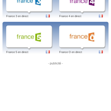
--
Article TV en ligne de : Jens
France 3 en direct
France 4 en direct
LinkedIn
Frankwatching
Plus d'articles sur la TV en ligne de Jens :
TF1 live online
en live
France 2 en ligne
France 3 streaming
France 5 en direct
France O en direct
France 5 live
M6 streaming
Arte en direct
- publicité -
C8 live
W9 streaming