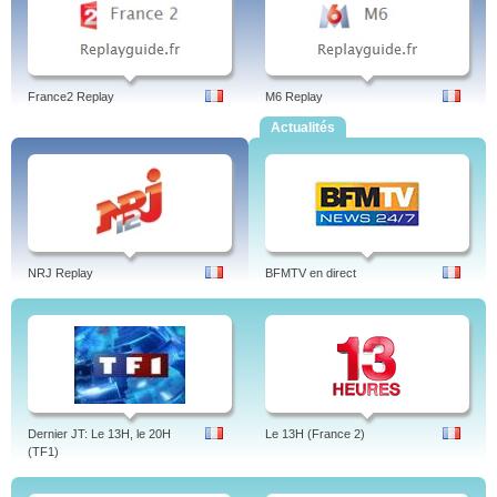
France2 Replay
M6 Replay
Actualités
NRJ Replay
BFMTV en direct
Dernier JT: Le 13H, le 20H
Le 13H (France 2)
(TF1)