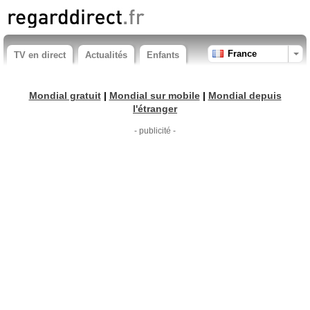
France
TV en direct
Actualités
Enfants
Mondial gratuit
|
Mondial sur mobile
|
Mondial depuis
l'étranger
- publicité -