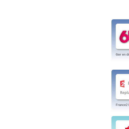
6ter en di
France2 