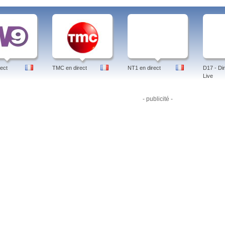
ect
TMC en direct
NT1 en direct
D17 - Dir
Live
- publicité -