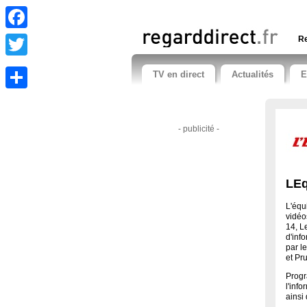
Facebook
Re
Twitter
TV en direct
Actualités
E
Share
- publicité -
LEq
L'équ
vidéo
14, L
d'inf
par l
et P
Progr
l'inf
ainsi