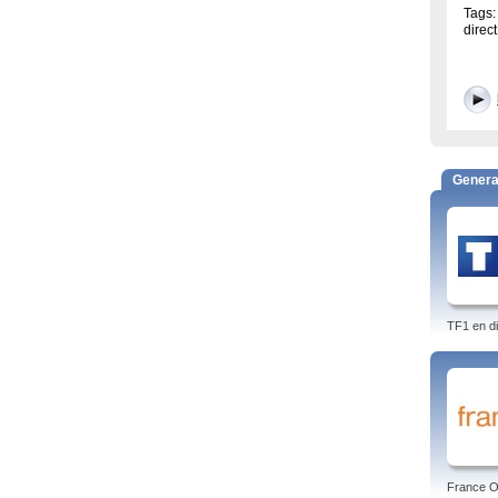
Tags:
direct
Genera
TF1 en di
France O 