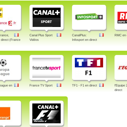
France,
Canal Plus Sport
CanalPlus:
RMC en d
n direct (France
Vidéos
Infosport en direct
eague en
France TV Sport
TF1 - F1 en direct
l'Equipe 
direct