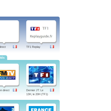
irect
TF1 Replay
ités
 direct
Dernier JT: Le
13H, le 20H (TF1)