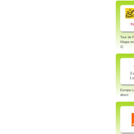
Tour de 
l'étape e
2)
Europa L
direct