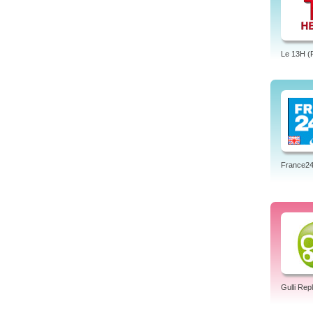
Le 13H (
France24 
Gulli Rep