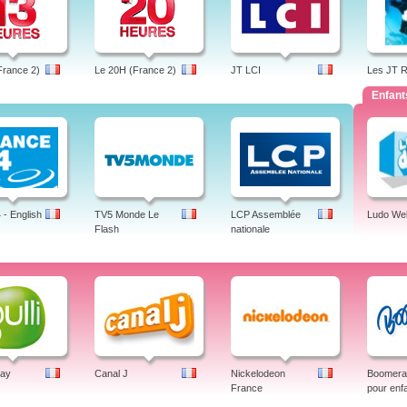
France 2)
Le 20H (France 2)
JT LCI
Les JT 
Enfant
- English
TV5 Monde Le
LCP Assemblée
Ludo We
Flash
nationale
lay
Canal J
Nickelodeon
Boomeran
France
pour enf