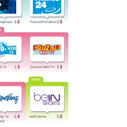
Regionaux
France24 en direct
s
b TV
Zouzous Web TV
Sport
g - tv
beIN Sports
ants