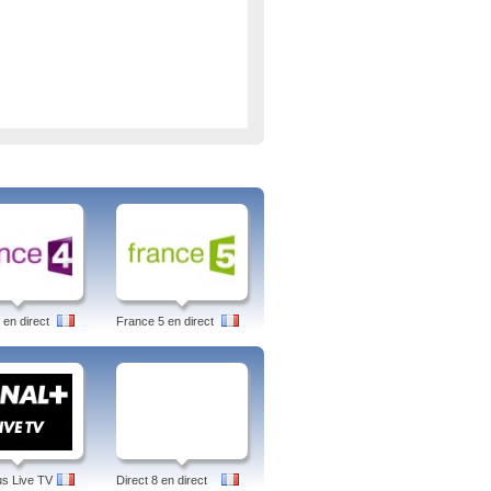
 en direct
France 5 en direct
us Live TV
Direct 8 en direct