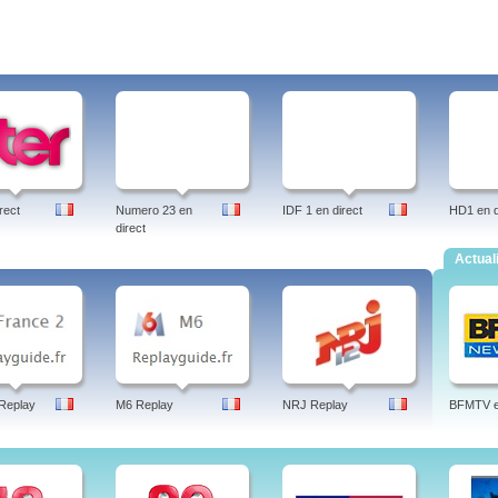
rect
Numero 23 en
IDF 1 en direct
HD1 en d
direct
Actual
Replay
M6 Replay
NRJ Replay
BFMTV en