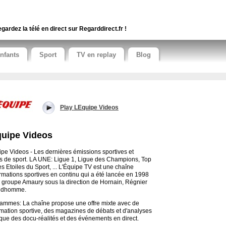
gardez la télé en direct sur Regarddirect.fr !
nfants
Sport
TV en replay
Blog
Play LEquipe Videos
uipe Videos
ipe Videos - Les dernières émissions sportives et
s de sport. LA UNE: Ligue 1, Ligue des Champions, Top
es Etoiles du Sport, ... L'Équipe TV est une chaîne
ormations sportives en continu qui a été lancée en 1998
e groupe Amaury sous la direction de Hornain, Régnier
rudhomme.
ammes: La chaîne propose une offre mixte avec de
ormation sportive, des magazines de débats et d'analyses
 que des docu-réalités et des événements en direct.