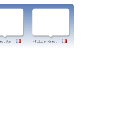
ect Star
I-TELE en direct