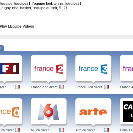
 lequipe, lequipe21, l'equipe foot, tennis, lequipe21
, rugby, nba, basket, l'equipe du soir, f1, 21
Play LEquipe Videos
l
rect
France 2 en direct
France 3 en direct
France 4
en direct
M6 en direct
Arte en direct
Canal Pl