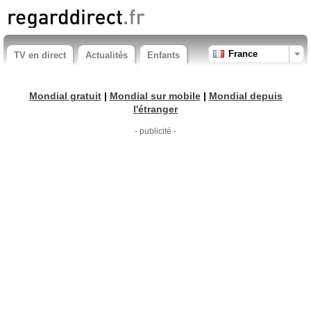
France
TV en direct
Actualités
Enfants
Mondial gratuit
|
Mondial sur mobile
|
Mondial depuis
l'étranger
- publicité -