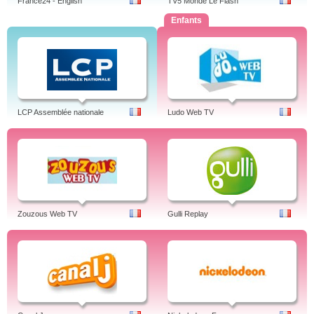
France24 - English
TV5 Monde Le Flash
Enfants
LCP Assemblée nationale
Ludo Web TV
Zouzous Web TV
Gulli Replay