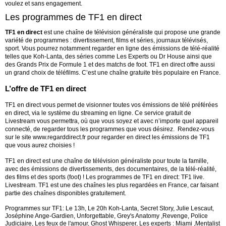
voulez et sans engagement.
Les programmes de TF1 en direct
TF1 en direct
est une chaîne de télévision généraliste qui propose une grande
variété de programmes : divertissement, films et séries, journaux télévisés,
sport. Vous pourrez notamment regarder en ligne des émissions de télé-réalité
telles que Koh-Lanta, des séries comme Les Experts ou Dr House ainsi que
des Grands Prix de Formule 1 et des matchs de foot. TF1 en direct offre aussi
un grand choix de téléfilms. C’est une chaîne gratuite très populaire en France.
L’offre de TF1 en direct
TF1 en direct vous permet de visionner toutes vos émissions de télé préférées
en direct, via le système du streaming en ligne. Ce service gratuit de
Livestream vous permettra, où que vous soyez et avec n’importe quel appareil
connecté, de regarder tous les programmes que vous désirez.
Rendez-vous
sur le site www.regarddirect.fr pour regarder en direct les émissions de TF1
que vous aurez choisies !
TF1 en direct est une chaîne de télévision généraliste pour toute la famille,
avec des émissions de divertissements, des documentaires, de la télé-réalité,
des films et des sports (foot) ! Les programmes de TF1 en direct: TF1 live.
Livestream.
TF1 est une des chaînes les plus regardées en France, car faisant
partie des chaînes disponibles gratuitement.
Programmes sur TF1: Le 13h, Le 20h Koh-Lanta, Secret Story, Julie Lescaut,
Joséphine Ange-Gardien, Unforgettable, Grey's Anatomy ,Revenge, Police
Judiciaire, Les feux de l'amour, Ghost Whisperer, Les experts : Miami ,Mentalist