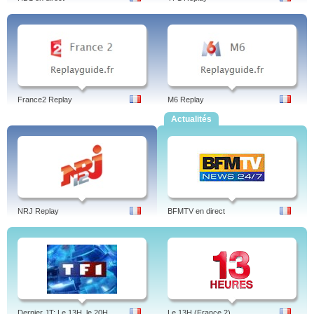
France2 Replay
M6 Replay
Actualités
NRJ Replay
BFMTV en direct
Dernier JT: Le 13H, le 20H
Le 13H (France 2)