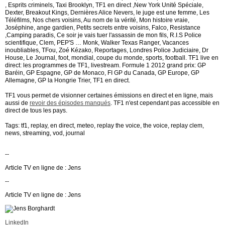
, Esprits criminels, Taxi Brooklyn, TF1 en direct ,New York Unité Spéciale,
Dexter, Breakout Kings, Dernières Alice Nevers, le juge est une femme, Les
Téléfilms, Nos chers voisins, Au nom de la vérité, Mon histoire vraie,
Joséphine, ange gardien, Petits secrets entre voisins, Falco, Resistance
,Camping paradis, Ce soir je vais tuer l'assassin de mon fils, R.I.S Police
scientifique, Clem, PEP'S … Monk, Walker Texas Ranger, Vacances
inoubliables, TFou, Zoé Kézako, Reportages, Londres Police Judiciaire, Dr
House, Le Journal, foot, mondial, coupe du monde, sports, football. TF1 live en
direct: les programmes de TF1, livestream. Formule 1 2012 grand prix: GP
Baréin, GP Espagne, GP de Monaco, FI GP du Canada, GP Europe, GP
Allemagne, GP la Hongrie Trier, TF1 en direct.
TF1 vous permet de visionner certaines émissions en direct et en ligne, mais
aussi de
revoir des épisodes manqués
. TF1 n'est cependant pas accessible en
direct de tous les pays.
Tags: tf1, replay, en direct, meteo, replay the voice, the voice, replay clem,
news, streaming, vod, journal
--
Article TV en ligne de : Jens
--
Article TV en ligne de : Jens
LinkedIn