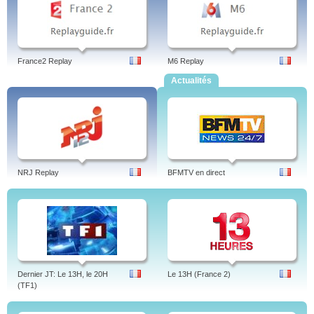
France2 Replay
M6 Replay
Actualités
NRJ Replay
BFMTV en direct
Dernier JT: Le 13H, le 20H
Le 13H (France 2)
(TF1)