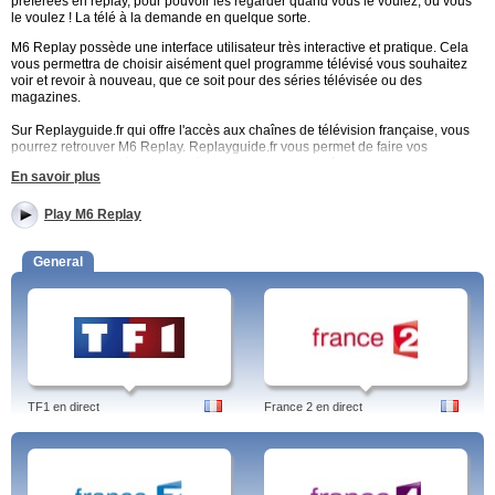
préférées en replay, pour pouvoir les regarder quand vous le voulez, où vous
le voulez ! La télé à la demande en quelque sorte.
M6 Replay possède une interface utilisateur très interactive et pratique. Cela
vous permettra de choisir aisément quel programme télévisé vous souhaitez
voir et revoir à nouveau, que ce soit pour des séries télévisée ou des
magazines.
Sur Replayguide.fr qui offre l'accès aux chaînes de télévision française, vous
pourrez retrouver M6 Replay. Replayguide.fr vous permet de faire vos
recherches par catégories, indépendamment des chaînes, si vous recherchez
En savoir plus
un journal télévisé, vous n'avez qu'à cliquer sur «JT» et vous y trouverez tous
les journaux télévisés accessibles en ligne, et en replay.
Play M6 Replay
Quand vous le voulez, les meilleurs programmes replay de M6
Replay:
General
Séries télé : Melrose Place, Grand hôtel, En famille, scène de ménage
etc.
Zone interdite : magazine d'informations diffusant de courts reportages,
ayant généralement une thématique par soirée (l'amour, la drogue, une
zone géographique précise, etc.).
Belles toute nues : télé-réalité sur comment ce sentir belle même avec
des imperfections, télévision «feel-good» !
Un dîner presque parfait : plusieurs compétiteurs se préparent des
TF1 en direct
France 2 en direct
petits plats, agrémentés de jeux, et à la fin de la semaine, un gagnant
est élu par les autres participants.
M6 boutique : la programmation téléachat de M6.
D'autres bonnes programmations sur M6 Replay :