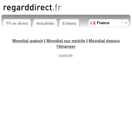
France
TV en direct
Actualités
Enfants
Mondial gratuit
|
Mondial sur mobile
|
Mondial depuis
l'étranger
- publicité -