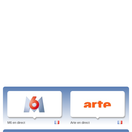
Sur Replayguide.fr qui offre l'accès aux chaînes de télévision française, vous
pourrez retrouver M6 Replay. Replayguide.fr vous permet de faire vos
recherches par catégories, indépendamment des chaînes, si vous recherchez
un journal télévisé, vous n'avez qu'à cliquer sur «JT» et vous y trouverez tous
les journaux télévisés accessibles en ligne, et en replay.
--
Article TV en ligne de : Jens
LinkedIn
Frankwatching
Plus d'articles sur la TV en ligne de Jens :
TF1 en ligne
en ligne
France 2 live
France 3 en direct
France 5 en streaming
M6 en ligne
Arte streaming
C8 en direct
W9 en direct
M6 en direct
Arte en direct