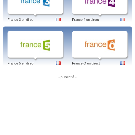
Absolument Stars, Sport 6, Pcoyo, Maison à vendre, M6 Replay, Turbo, 66
Minutes, Météo, Les Reines du Shopping, Le Petit Nicolas, Le 1945, Le 1245,
Nouveau look pour une nouvelle vie, Un dîner presque parfait, Dr Emily
Owens, A gifted man, Les Secrets de la recette, La meilleure boulangerie de
France 3 en direct
France 4 en direct
France, UN TRESOR DANS VOTRE MAISON, Top Chef, 100% mag, Les
blagues de Toto, Le Petit Nicolas, Amour, mariage et petits tracas, ,… Bernard,
Barbapapa, Pcoyo, Sons of Anarchy, Bones, Hawaii 5-0, Journal intime d'une
Call Girl, Scènes de ménages, Burn Notice, M6 Replay.
M6 Replay, c'est aussi :
L'accès à sa petite sœur depuis le même portail : W9, pour un accès encore
plus simple à encore plus de programmes télé...
France 5 en direct
France O en direct
Toutes les émissions de M6 sur 1 page: www.replayguide.fr. Vous pouvez
regarder une nouvelle fois de nombreux programmes, quand bon vous
semble. Inventaire des émissions d'aujourd'hui et d'hier et de toutes les
- publicité -
émissions de M6, de A à Z.
Tags: m6 replay, the island, garde a vous, top chef, velvet, cousu main, x files,
capital, turbo, elementary, ncis los angeles
Particularités :
M6 Replay possède une interface utilisateur très interactive et pratique. Cela
vous permettra de choisir aisément quel programme télévisé vous souhaitez
voir et revoir à nouveau, que ce soit pour des séries télévisée ou des
magazines.