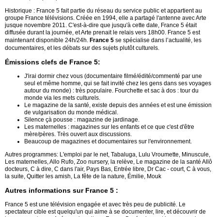
Historique : France 5 fait partie du réseau du service public et appartient au
groupe France télévisions. Créée en 1994, elle a partagé l'antenne avec Arte
jusque novembre 2011. C'est-à-dire que jusqu'à cette date, France 5 était
diffusée durant la journée, et Arte prenait le relais vers 18h00. France 5 est
maintenant disponible 24h/24h.
France 5
se spécialise dans l’actualité, les
documentaires, et les débats sur des sujets plutôt culturels.
Émissions clefs de France 5:
J'irai dormir chez vous (documentaire filmé/édité/commenté par une
seul et même homme, qui se fait invité chez les gens dans ses voyages
autour du monde) : très populaire. Fourchette et sac à dos : tour du
monde via les mets culturels.
Le magazine de la santé, existe depuis des années et est une émission
de vulgarisation du monde médical.
Silence çà pousse : magazine de jardinage.
Les maternelles : magazines sur les enfants et ce que c'est d'être
mère/pères. Très ouvert aux discussions.
Beaucoup de magazines et documentaires sur l'environnement.
Autres programmes: L'emploi par le net, Tabaluga, Lulu Vroumette, Minuscule,
Les maternelles, Allo Rufo, Zoo nursery, la relève, Le magazine de la santé Allô
docteurs, C à dire, C dans l'air, Pays Bas, Entrée libre, Dr Cac - court, C à vous,
la suite, Quitter les amish, La fête de la nature, Émilie, Mouk
Autres informations sur France 5 :
France 5 est une télévision engagée et avec très peu de publicité. Le
spectateur cible est quelqu'un qui aime à se documenter, lire, et découvrir de