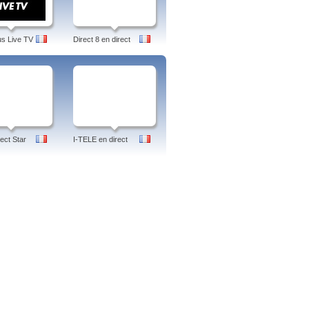
yguide.fr
, vous pouvez regarder une
 histoire, pluzz
us Live TV
Direct 8 en direct
ect Star
I-TELE en direct