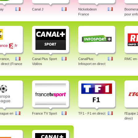
lay
Canal J
Nickelodeon
Boomeran
France
pour enf
France,
Canal Plus Sport
CanalPlus:
RMC en d
n direct (France
Vidéos
Infosport en direct
eague en
France TV Sport
TF1 - F1 en direct
l'Equipe 
direct