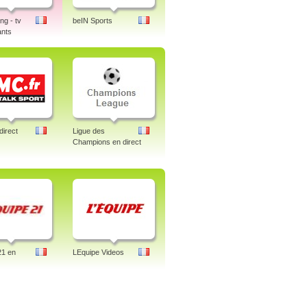
g - tv
beIN Sports
ants
irect
Ligue des
Champions en direct
21 en
LEquipe Videos