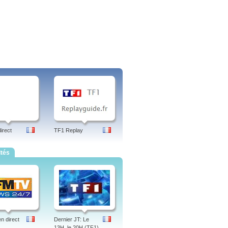
irect
TF1 Replay
ités
 direct
Dernier JT: Le
13H, le 20H (TF1)