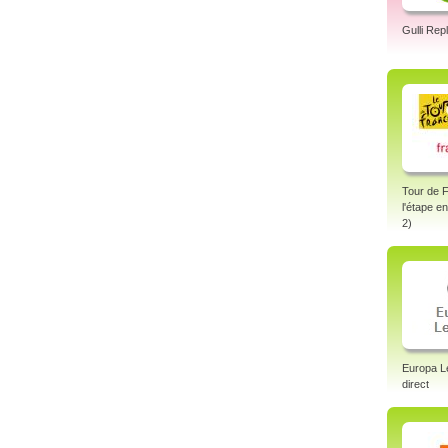
Gulli Rep
Tour de 
l'étape e
2)
Europa L
direct