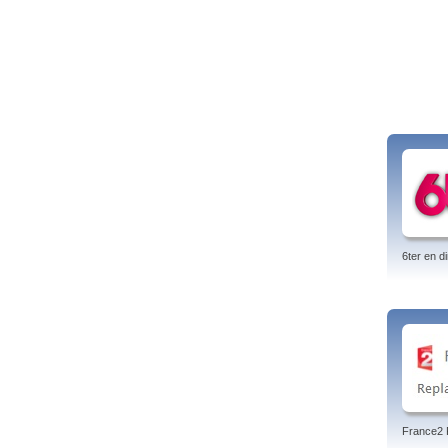
6ter en di
France2 