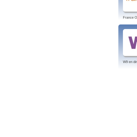
Regar
nouve
Tags: 
France O 
W9 en dir