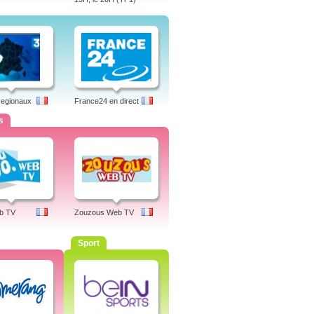
Regionaux
France24 en direct
s
b TV
Zouzous Web TV
Sport