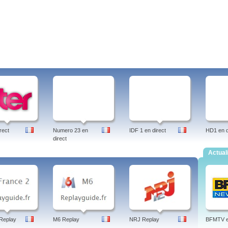
rect
Numero 23 en
IDF 1 en direct
HD1 en d
direct
Actual
Replay
M6 Replay
NRJ Replay
BFMTV en