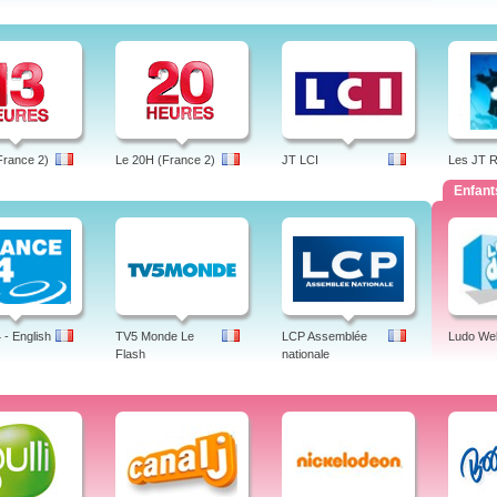
France 2)
Le 20H (France 2)
JT LCI
Les JT 
Enfant
- English
TV5 Monde Le
LCP Assemblée
Ludo We
Flash
nationale