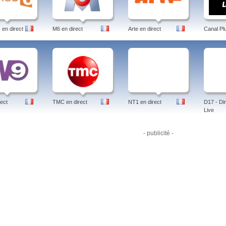
dez des émissions de télévision de France 2 que vous avez manquées. Sur
Repla
lle fois toutes les émissions de télévision.
france 2, france2, direct, replay, 24, pluzz, /ccvb, programme, jt, france2.fr, toute une
en direct
M6 en direct
Arte en direct
Canal Pl
ect
TMC en direct
NT1 en direct
D17 - Dir
Live
- publicité -