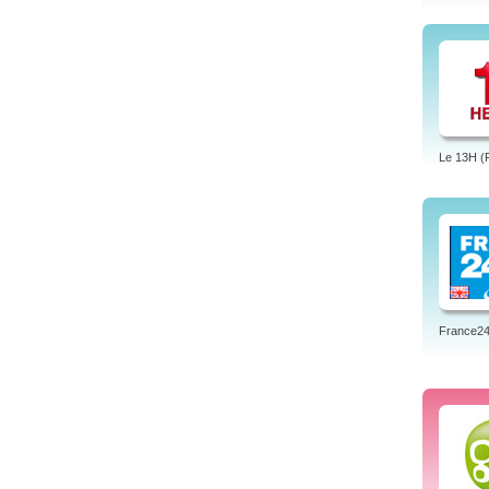
Le 13H (
France24 