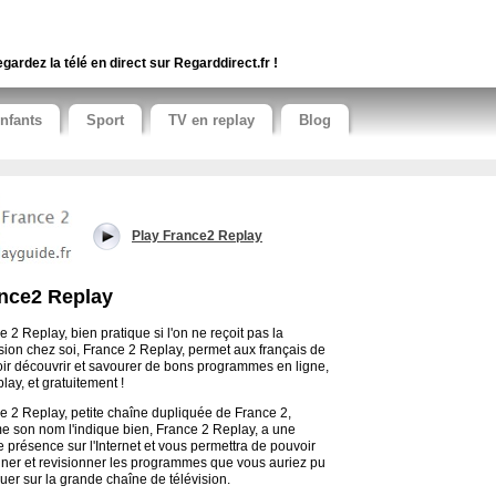
gardez la télé en direct sur Regarddirect.fr !
nfants
Sport
TV en replay
Blog
Play France2 Replay
nce2 Replay
e 2 Replay, bien pratique si l'on ne reçoit pas la
ision chez soi, France 2 Replay, permet aux français de
ir découvrir et savourer de bons programmes en ligne,
lay, et gratuitement !
e 2 Replay, petite chaîne dupliquée de France 2,
 son nom l'indique bien, France 2 Replay, a une
 présence sur l'Internet et vous permettra de pouvoir
nner et revisionner les programmes que vous auriez pu
er sur la grande chaîne de télévision.