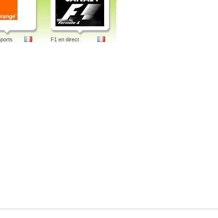
ports
F1 en direct