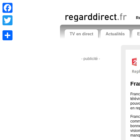
Facebook
Re
Twitter
TV en direct
Actualités
E
Share
- publicité -
Fra
Franc
télév
pouvo
en rep
Franc
comme
bonne
visio
manqu