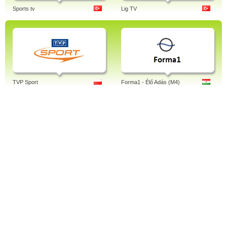
Sports tv
Lig TV
TVP Sport
Forma1 - Élő Adás (M4)