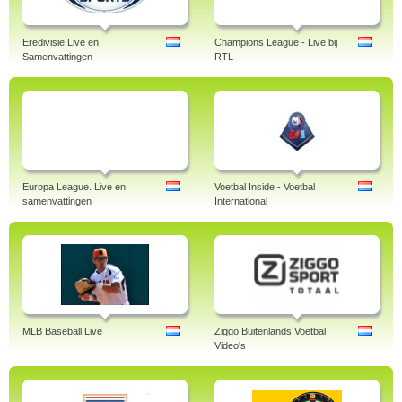
Eredivisie Live en
Champions League - Live bij
Samenvattingen
RTL
Europa League. Live en
Voetbal Inside - Voetbal
samenvattingen
International
MLB Baseball Live
Ziggo Buitenlands Voetbal
Video's