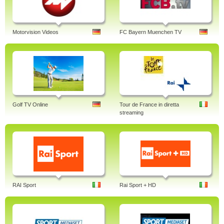
Motorvision Videos
FC Bayern Muenchen TV
Golf TV Online
Tour de France in diretta
streaming
RAI Sport
Rai Sport + HD