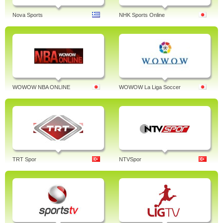
Nova Sports
NHK Sports Online
WOWOW NBA ONLINE
WOWOW La Liga Soccer
TRT Spor
NTVSpor