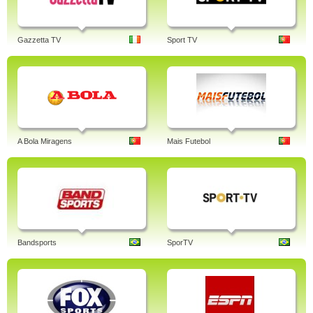
Gazzetta TV
Sport TV
A Bola Miragens
Mais Futebol
Bandsports
SporTV