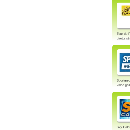
Tour de F
diretta s
Sportmed
video gal
Sky Calci