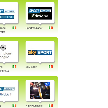
iaset
Sportmediaset
rette
ns
Sky Sport
 diretta
1
NBA Highlights