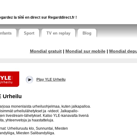
gardez la télé en direct sur Regarddirect.fr !
nfants
Sport
TV en replay
Blog
Mondial gratuit
|
Mondial sur mobile
|
Mondial depui
Play YLE Urheilu
 Urheilu
arjoaa monenlaista urheiluohjelmaa, kuten jalkapalloa.
isimmät urheilulähetykset ja -videot. Jalkapallo-
ujen livestream-lähetykset. Katso YLE-kanavalta livenä
ita, yhteenvetoja ja haastatteluja.
mat: Urheiluruutu klo, Sunnuntai, Miesten
andyliiga, Miesten Salibandyliiga.