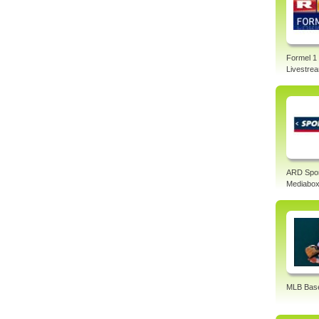
Formel 1
Livestre
ARD Spo
Mediabo
MLB Base