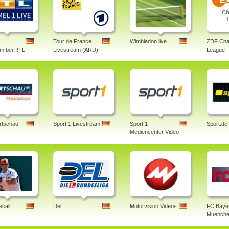
Tour de France
Wimbledon live
ZDF Cha
am bei RTL
Livestream (ARD)
League
rtschau
Sport 1 Livestream
Sport 1
Sport.de
x
Mediencenter Video
ball
Del
Motorvision Videos
FC Baye
Muenche