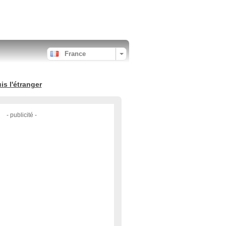
France
s l'étranger
- publicité -