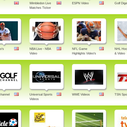
Wimbledon Live
ESPN Video
Golf Dige
Matches Ticker
o's
NBA Live - NBA
NFL Game
NHL Hoc
Video
Highlights Video's
& Video
channel
Universal Sports
WWE Videos
TSN Spor
Videos