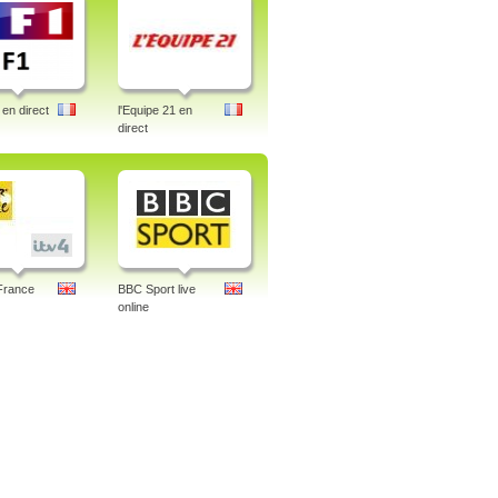
en direct
l'Equipe 21 en
direct
France
BBC Sport live
online