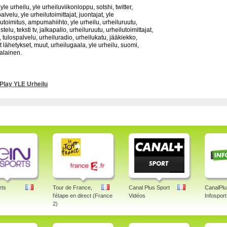
yle urheilu, yle urheiluviikonloppu, sotshi, twitter,
alvelu, yle urheilutoimittajat, juontajat, yle
lutoimitus, ampumahiihto, yle urheilu, urheiluruutu,
telu, teksti tv, jalkapallo, urheiluruutu, urheilutoimittajat,
, tulospalvelu, urheiluradio, urheilukatu, jääkiekko,
t lähetykset, muut, urheilugaala, yle urheilu, suomi,
lainen.
Play YLE Urheilu
rts
Tour de France,
Canal Plus Sport
CanalPlu
l'étape en direct (France
Vidéos
Infosport
2)