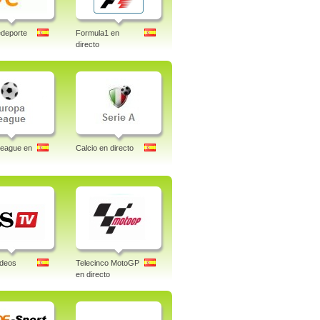
deporte
Formula1 en
directo
League en
Calcio en directo
ideos
Telecinco MotoGP
en directo