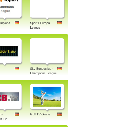
mpions
Sport1 Europa
League
Sky Bundesliga -
Champions League
rn
Golf TV Online
n TV