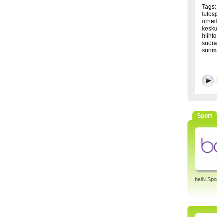
Tags: 
tulosp
urhei
keskus
hiihto
suora
suoma
Sport
beIN Spo