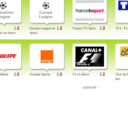
s
Europa League en
France TV Sport
TF1 - F1 
s en direct
direct
Videos
Orange Sports
F1 en direct
Tour de 
live
- publicité -