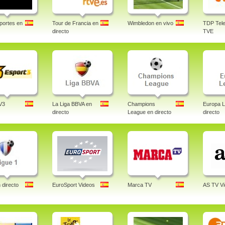
portes en
Tour de Francia en
Wimbledon en vivo
TDP Tele
directo
TVE
V3
La Liga BBVA en
Champions
Europa 
directo
League en directo
directo
 directo
EuroSport Videos
Marca TV
AS TV V