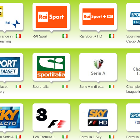
rance in
RAI Sport
Rai Sport + HD
Sportmed
treaming
Calcio Di
iaset
Sport Italia
Serie A in diretta
Champio
lery
League in
o Serie A
TV8 Formula 1
Formula 1 Sky
Formula 