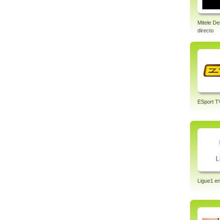
Mitele De
directo
ESport T
Ligue1 en