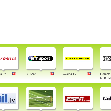
ts UK
BT Sport
Cycling TV
Extreme 
MTB BM