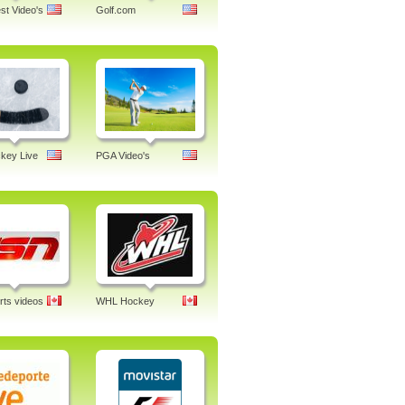
st Video's
Golf.com
key Live
PGA Video's
ts videos
WHL Hockey