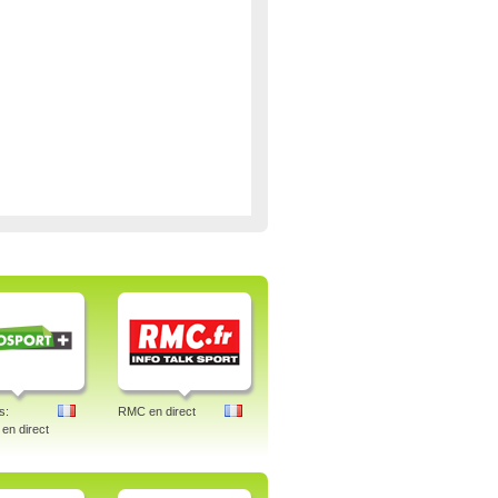
s:
RMC en direct
 en direct