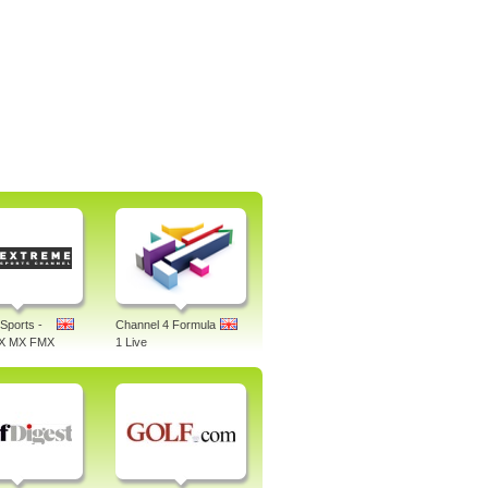
Sports -
Channel 4 Formula
X MX FMX
1 Live