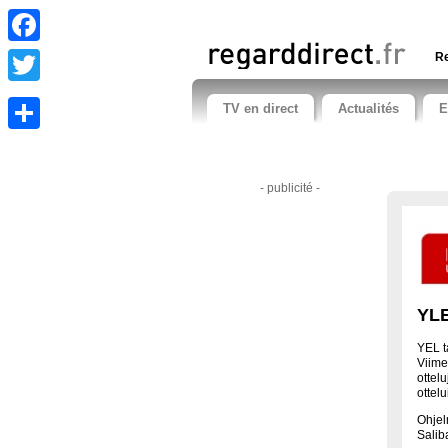
Facebook
Re
Twitter
TV en direct
Actualités
E
Share
- publicité -
YLE
YEL t
Viime
ottel
ottelu
Ohjel
Salib