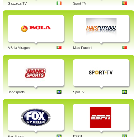
Gazzetta TV
Sport TV
A Bola Miragens
Mais Futebol
Bandsports
SporTV
Fox Sports
ESPN