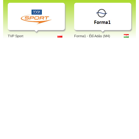
TVP Sport
Forma1 - Élő Adás (M4)