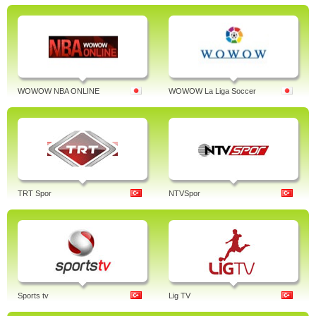
WOWOW NBA ONLINE
WOWOW La Liga Soccer
TRT Spor
NTVSpor
Sports tv
Lig TV