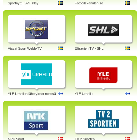
Sportnytt | SVT Play
Fotbollskanalen.se
Viasat Sport Webb-TV
Elitserien TV - SHL
YLE Urheilun lähetykset netissä
YLE Urheilu
NRK Sport
TV 2 Sporten