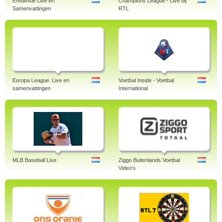
Eredivisie Live en
Champions League - Live bij
Samenvattingen
RTL
Europa League. Live en
Voetbal Inside - Voetbal
samenvattingen
International
MLB Baseball Live
Ziggo Buitenlands Voetbal
Video's