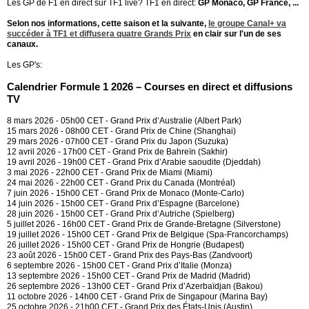
Les GP de F1 en direct sur TF1 live? TF1 en direct:
GP Monaco, GP France, ...
Selon nos informations, cette saison et la suivante,
le groupe Canal+ va
succéder à TF1 et diffusera quatre Grands Prix
en clair sur l'un de ses
canaux.
Les GP's:
Calendrier Formule 1 2026 – Courses en direct et diffusions
TV
8 mars 2026 - 05h00 CET - Grand Prix d’Australie (Albert Park)
15 mars 2026 - 08h00 CET - Grand Prix de Chine (Shanghai)
29 mars 2026 - 07h00 CET - Grand Prix du Japon (Suzuka)
12 avril 2026 - 17h00 CET - Grand Prix de Bahreïn (Sakhir)
19 avril 2026 - 19h00 CET - Grand Prix d’Arabie saoudite (Djeddah)
3 mai 2026 - 22h00 CET - Grand Prix de Miami (Miami)
24 mai 2026 - 22h00 CET - Grand Prix du Canada (Montréal)
7 juin 2026 - 15h00 CET - Grand Prix de Monaco (Monte-Carlo)
14 juin 2026 - 15h00 CET - Grand Prix d’Espagne (Barcelone)
28 juin 2026 - 15h00 CET - Grand Prix d’Autriche (Spielberg)
5 juillet 2026 - 16h00 CET - Grand Prix de Grande-Bretagne (Silverstone)
19 juillet 2026 - 15h00 CET - Grand Prix de Belgique (Spa-Francorchamps)
26 juillet 2026 - 15h00 CET - Grand Prix de Hongrie (Budapest)
23 août 2026 - 15h00 CET - Grand Prix des Pays-Bas (Zandvoort)
6 septembre 2026 - 15h00 CET - Grand Prix d’Italie (Monza)
13 septembre 2026 - 15h00 CET - Grand Prix de Madrid (Madrid)
26 septembre 2026 - 13h00 CET - Grand Prix d’Azerbaïdjan (Bakou)
11 octobre 2026 - 14h00 CET - Grand Prix de Singapour (Marina Bay)
25 octobre 2026 - 21h00 CET - Grand Prix des États-Unis (Austin)