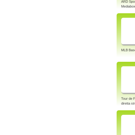
ARD Spo
Mediabo
MLB Base
Tour de F
diretta s