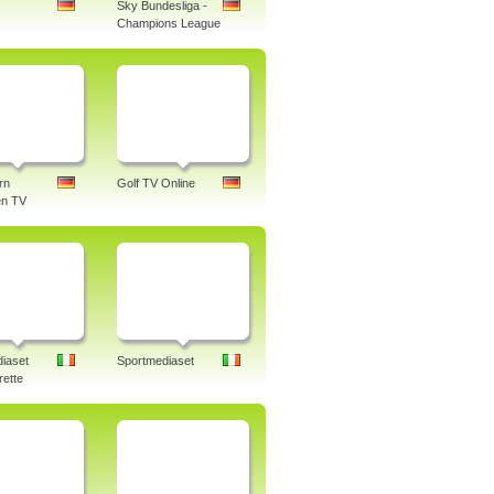
Sky Bundesliga -
Champions League
rn
Golf TV Online
n TV
iaset
Sportmediaset
rette