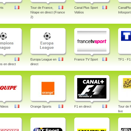
rts
Tour de France,
Canal Plus Sport
CanalPlu
l'étape en direct (France
Vidéos
Infosport
2)
s
Europa League en
France TV Sport
TF1 - F1 
s en direct
direct
Videos
Orange Sports
F1 en direct
Tour de 
live