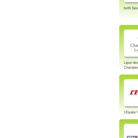
beIN Spo
Ligue de
Champion
LEquipe 