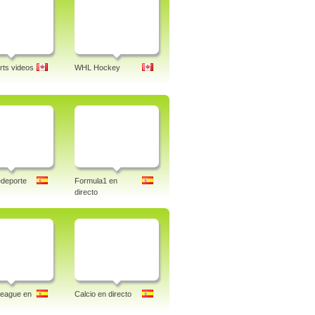
ts videos
WHL Hockey
deporte
Formula1 en
directo
League en
Calcio en directo