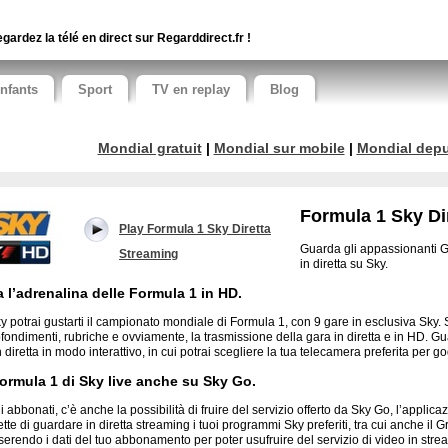
gardez la télé en direct sur Regarddirect.fr !
nfants
Sport
TV en replay
Blog
Mondial gratuit
|
Mondial sur mobile
|
Mondial depui
Formula 1 Sky Di
Play Formula 1 Sky Diretta
Guarda gli appassionanti G
Streaming
in diretta su Sky.
a l’adrenalina delle Formula 1 in HD.
y potrai gustarti il campionato mondiale di Formula 1, con 9 gare in esclusiva Sky. 
fondimenti, rubriche e ovviamente, la trasmissione della gara in diretta e in HD. G
 diretta in modo interattivo, in cui potrai scegliere la tua telecamera preferita per go
ormula 1 di Sky live anche su Sky Go.
i abbonati, c’è anche la possibilità di fruire del servizio offerto da Sky Go, l’applic
tte di guardare in diretta streaming i tuoi programmi Sky preferiti, tra cui anche il
serendo i dati del tuo abbonamento per poter usufruire del servizio di video in stre