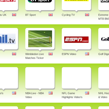
ts UK
BT Sport
Cycling TV
Extreme 
MTB BM
Wimbledon Live
ESPN Video
Golf Dige
Matches Ticker
o's
NBA Live - NBA
NFL Game
NHL Hoc
Video
Highlights Video's
& Video