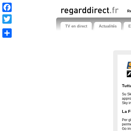
Re
Facebook
TV en direct
Actualités
E
Twitter
Share
Tutt
Su Sk
appro
Sky in
La F
Per gl
perme
Go in