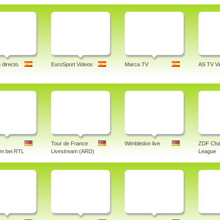
 directo
EuroSport Videos
Marca TV
AS TV V
Tour de France
Wimbledon live
ZDF Cha
am bei RTL
Livestream (ARD)
League