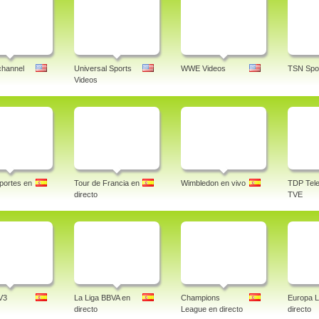
channel
Universal Sports
WWE Videos
TSN Spor
Videos
portes en
Tour de Francia en
Wimbledon en vivo
TDP Tele
directo
TVE
V3
La Liga BBVA en
Champions
Europa 
directo
League en directo
directo