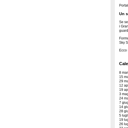
Porta
Un s
Se se
i Gra
guard
Formu
Sky S
Ecco i
Cale
8 mar
15 ma
29 ma
12 ap
19 ap
3 mag
24 ma
7 giu
14 gi
28 gi
5 lug
19 lu
26 lu