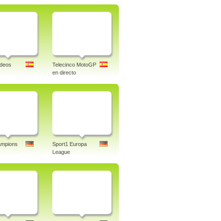
ideos
Telecinco MotoGP
en directo
mpions
Sport1 Europa
League