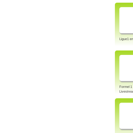
Ligue1 en
Formel 1
Livestre