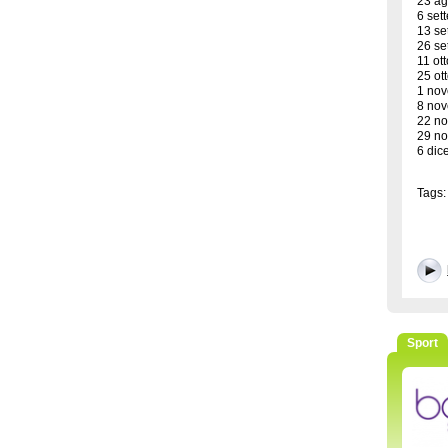
23 ag
6 set
13 se
26 se
11 ot
25 ot
1 nov
8 nov
22 no
29 no
6 dic
Tags: 
Sport