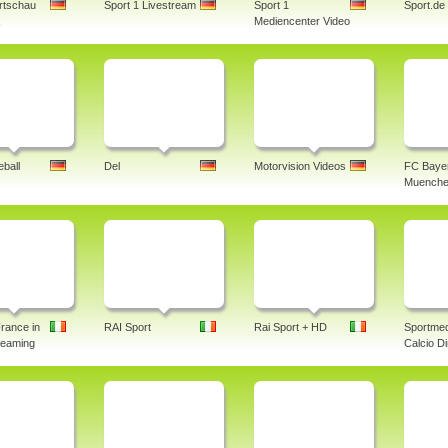
rtschau
Sport 1 Livestream
Sport 1
Sport.de
x
Mediencenter Video
ball
Del
Motorvision Videos
FC Baye
Muenche
rance in
RAI Sport
Rai Sport + HD
Sportmed
treaming
Calcio Di