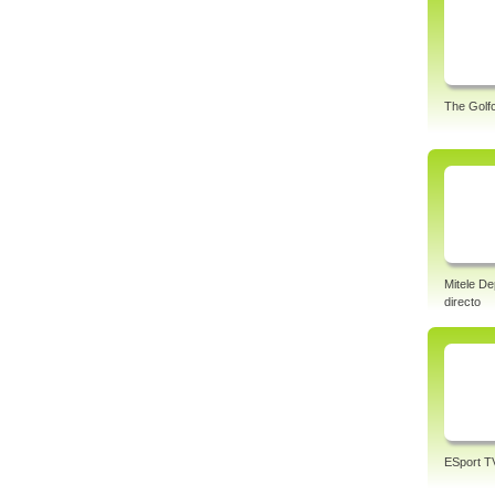
The Golf
Mitele De
directo
ESport T