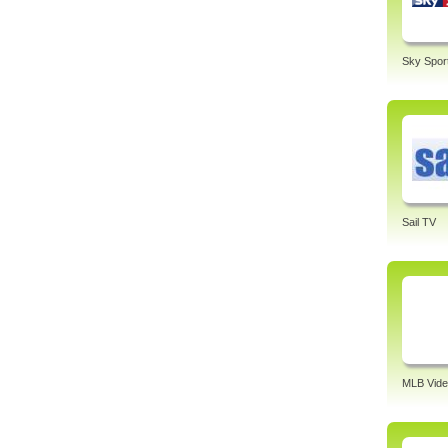
Sky Spor
Sail TV
MLB Vide