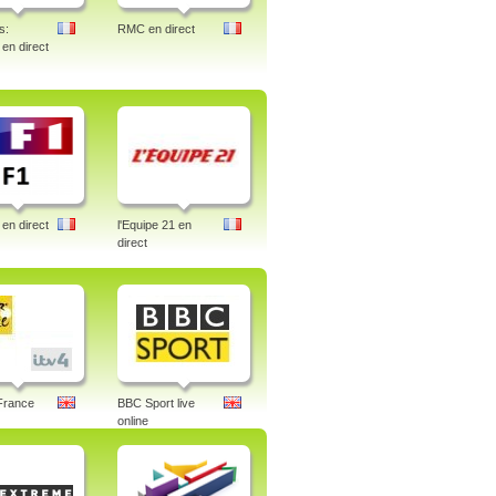
s:
RMC en direct
 en direct
en direct
l'Equipe 21 en
direct
France
BBC Sport live
online