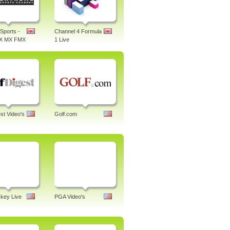
Sports -
Channel 4 Formula
X MX FMX
1 Live
st Video's
Golf.com
key Live
PGA Video's