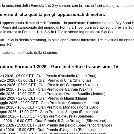
ti le emozioni della Formula 1 di Sky sempre con te, anche fuori casa, grazie alla di
ervizio di alta qualità per gli appassionati di motori.
i appassionato di motori e di Formula 1 in particolare, l’abbonamento a Sky Sport fa 
n Premi del campionato del mondo di Formula 1: per ogni evento, sono previste 30 
a in diretta la Formula 1 su Sky in HD e in streaming online su Sky Go.
la 1 Sky in diretta streaming, in pista con 9 canali interattivi. Tre le visuali da onb
port F1.
l calendario ufficiale della stagione:
ndario Formula 1 2026 – Gare in diretta e trasmissioni TV
zo 2026 - 05:00 CET - Gran Premio d'Australia (Albert Park)
rzo 2026 - 08:00 CET - Gran Premio di Cina (Shanghai)
rzo 2026 - 07:00 CET - Gran Premio del Giappone (Suzuka)
rile 2026 - 17:00 CET - Gran Premio del Bahrain (Sakhir)
rile 2026 - 19:00 CET - Gran Premio dell'Arabia Saudita (Jeddah)
gio 2026 - 22:00 CET - Gran Premio di Miami (Miami)
ggio 2026 - 22:00 CET - Gran Premio del Canada (Montreal)
gno 2026 - 15:00 CET - Gran Premio di Monaco (Monte Carlo)
ugno 2026 - 15:00 CET - Gran Premio di Spagna (Barcelona)
ugno 2026 - 15:00 CET - Gran Premio d'Austria (Spielberg)
lio 2026 - 16:00 CET - Gran Premio di Gran Bretagna (Silverstone)
glio 2026 - 15:00 CET - Gran Premio del Belgio (Spa-Francorchamps)
glio 2026 - 15:00 CET - Gran Premio d'Ungheria (Budapest)