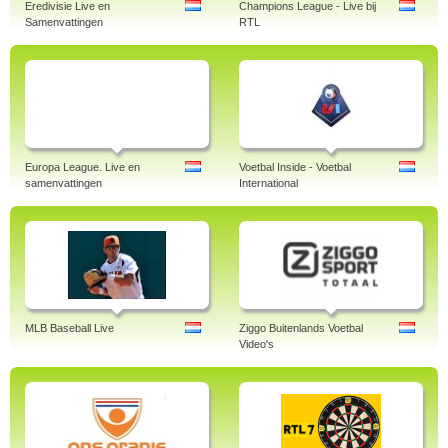
Eredivisie Live en
Champions League - Live bij
Samenvattingen
RTL
Europa League. Live en
Voetbal Inside - Voetbal
samenvattingen
International
MLB Baseball Live
Ziggo Buitenlands Voetbal
Video's