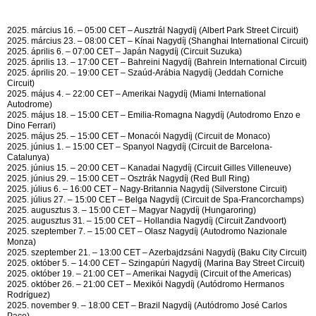
2025. március 16. – 05:00 CET – Ausztrál Nagydíj (Albert Park Street Circuit)
2025. március 23. – 08:00 CET – Kínai Nagydíj (Shanghai International Circuit)
2025. április 6. – 07:00 CET – Japán Nagydíj (Circuit Suzuka)
2025. április 13. – 17:00 CET – Bahreini Nagydíj (Bahrein International Circuit)
2025. április 20. – 19:00 CET – Szaúd-Arábia Nagydíj (Jeddah Corniche
Circuit)
2025. május 4. – 22:00 CET – Amerikai Nagydíj (Miami International
Autodrome)
2025. május 18. – 15:00 CET – Emilia-Romagna Nagydíj (Autodromo Enzo e
Dino Ferrari)
2025. május 25. – 15:00 CET – Monacói Nagydíj (Circuit de Monaco)
2025. június 1. – 15:00 CET – Spanyol Nagydíj (Circuit de Barcelona-
Catalunya)
2025. június 15. – 20:00 CET – Kanadai Nagydíj (Circuit Gilles Villeneuve)
2025. június 29. – 15:00 CET – Osztrák Nagydíj (Red Bull Ring)
2025. július 6. – 16:00 CET – Nagy-Britannia Nagydíj (Silverstone Circuit)
2025. július 27. – 15:00 CET – Belga Nagydíj (Circuit de Spa-Francorchamps)
2025. augusztus 3. – 15:00 CET – Magyar Nagydíj (Hungaroring)
2025. augusztus 31. – 15:00 CET – Hollandia Nagydíj (Circuit Zandvoort)
2025. szeptember 7. – 15:00 CET – Olasz Nagydíj (Autodromo Nazionale
Monza)
2025. szeptember 21. – 13:00 CET – Azerbajdzsáni Nagydíj (Baku City Circuit)
2025. október 5. – 14:00 CET – Szingapúri Nagydíj (Marina Bay Street Circuit)
2025. október 19. – 21:00 CET – Amerikai Nagydíj (Circuit of the Americas)
2025. október 26. – 21:00 CET – Mexikói Nagydíj (Autódromo Hermanos
Rodríguez)
2025. november 9. – 18:00 CET – Brazil Nagydíj (Autódromo José Carlos