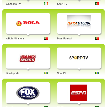
Gazzetta TV
Sport TV
A Bola Miragens
Mais Futebol
Bandsports
SporTV