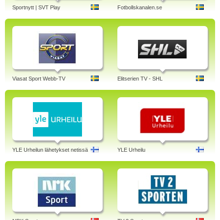
Sportnytt | SVT Play
Fotbollskanalen.se
Viasat Sport Webb-TV
Elitserien TV - SHL
YLE Urheilun lähetykset netissä
YLE Urheilu