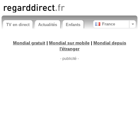
France
TV en direct
Actualités
Enfants
Mondial gratuit
|
Mondial sur mobile
|
Mondial depuis
l'étranger
- publicité -