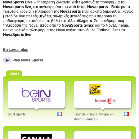
NovaSports Live
– Τηλεοραση Ζωναντα. Δείτε ζωντανά το πρόγραμμα του
Novasports live
, και συγκεκριμένα του web tv της
Novasports
. Ιδιαίτερα τα
τελευταία χρόνια η τηλεόραση της
Novasports
είναι αρκετά δημοφιλής, καθώς
μεταδίδει live πολλές μεγάλες αθλητικές μεταδόσεις που αφορούν το
ποδόσφαιρο, το μπάσκετ, το βόλεϊ και άλλα αθλήματα. Στη συνδρομητική
τηλεόραση της Nova, εκτός από το
NovaSports
ανήκει και το NovaCinema,
ενώ συνολικά η πλατφόρμα της Nova ανήκει στον όμιλο Forthnet. Δείτε το
NovaSports live
.
Tags: novasports, nova sports fm, live, programma, 1 live, radio, 1 live
En savoir plus
streaming, fm protoselida, novasports 2, live streaming
Play Nova Sports
Sport
beIN Sports
Tour de France, l'étape en
direct (France 2)