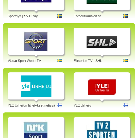
Sportnytt | SVT Play
Fotbollskanalen.se
Viasat Sport Webb-TV
Elitserien TV - SHL
YLE Urheilun lähetykset netissä
YLE Urheilu