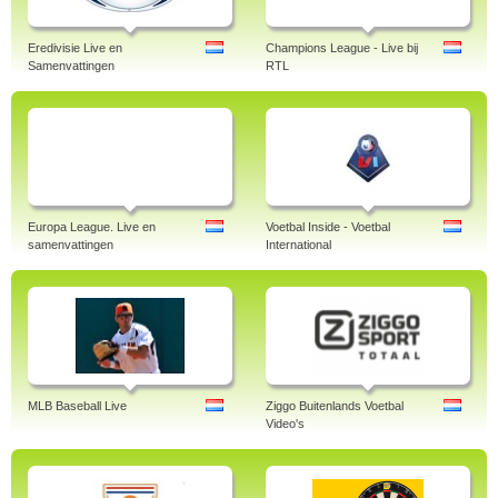
Eredivisie Live en
Champions League - Live bij
Samenvattingen
RTL
Europa League. Live en
Voetbal Inside - Voetbal
samenvattingen
International
MLB Baseball Live
Ziggo Buitenlands Voetbal
Video's