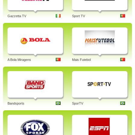
Gazzetta TV
Sport TV
A Bola Miragens
Mais Futebol
Bandsports
SporTV