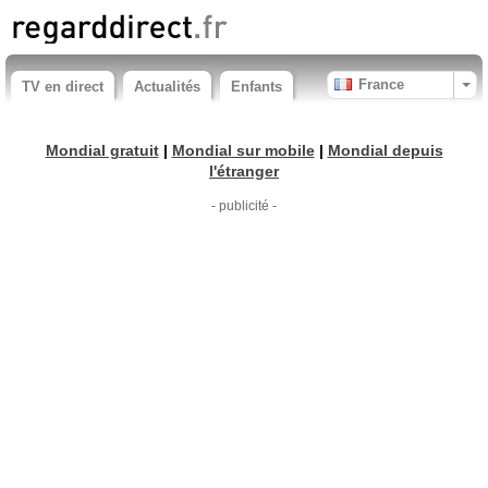
France
TV en direct
Actualités
Enfants
Mondial gratuit
|
Mondial sur mobile
|
Mondial depuis
l'étranger
- publicité -