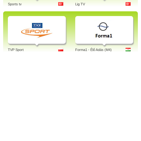
Sports tv
Lig TV
TVP Sport
Forma1 - Élő Adás (M4)