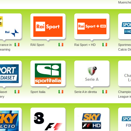
Muenche
rance in
RAI Sport
Rai Sport + HD
Sportmed
treaming
Calcio Di
iaset
Sport Italia
Serie A in diretta
Champio
lery
League in