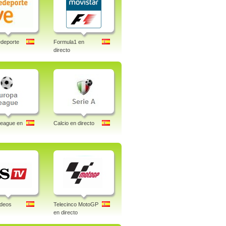
deporte
Formula1 en
directo
League en
Calcio en directo
ideos
Telecinco MotoGP
en directo