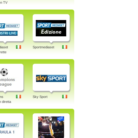
n TV
iaset
Sportmediaset
rette
ns
Sky Sport
 diretta