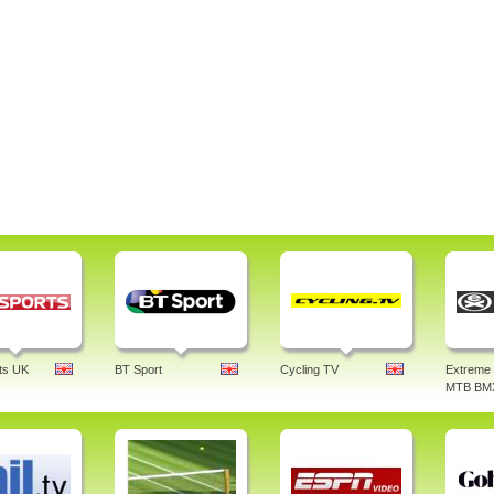
ts UK
BT Sport
Cycling TV
Extreme 
MTB BM