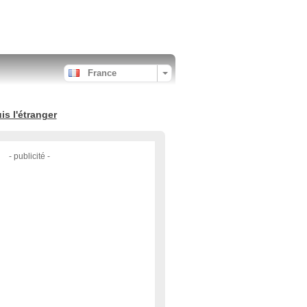
France
s l'étranger
- publicité -