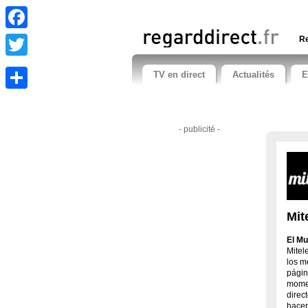
Facebook
Re
Twitter
TV en direct
Actualités
E
Share
- publicité -
Mit
El Mu
Mitel
los m
págin
momen
direc
hacer