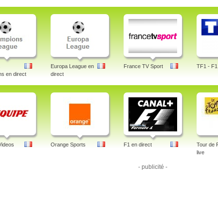
l, cuatro hoy, motogp, europa league, champions league
r: Jens Borghardt
d-in
s
Europa League en
France TV Sport
TF1 - F1 
s en direct
direct
Videos
Orange Sports
F1 en direct
Tour de 
live
- publicité -