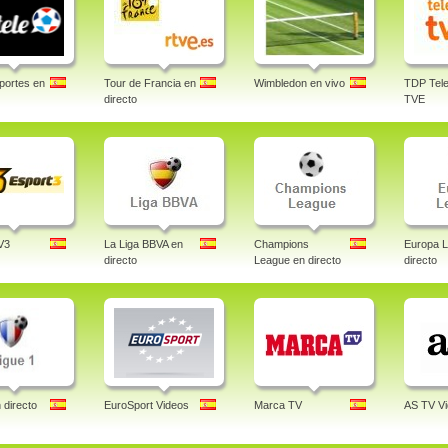
portes en
Tour de Francia en
Wimbledon en vivo
TDP Tele
directo
TVE
V3
La Liga BBVA en
Champions
Europa 
directo
League en directo
directo
 directo
EuroSport Videos
Marca TV
AS TV V