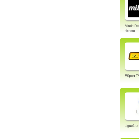
Mitele De
directo
ESport T
Ligue1 en