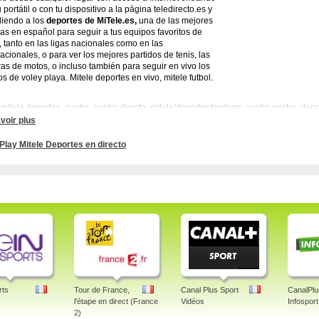
 portátil o con tu dispositivo a la página teledirecto.es y
iendo a los
deportes de MiTele.es,
una de las mejores
as en español para seguir a tus equipos favoritos de
l, tanto en las ligas nacionales como en las
nacionales, o para ver los mejores partidos de tenis, las
ras de motos, o incluso también para seguir en vivo los
os de voley playa. Mitele deportes en vivo, mitele futbol.
 mitele deportes, cuatro, cuatro directo, mitele/deportes/motogp, cuatro noche, depor
e.es, deportes
voir plus
Play Mitele Deportes en directo
le deportes - una web sencilla y vistosa
endo la premisa de teledirecto.es de ofrecerte siempre la mejor calidad en programa
brindarte las mejores páginas web para ver estos programas deportivos, la web de Mi
ar y con un aspecto visual general muy atractivo, con un diseño minimalista y sin 
arte de los responsables de MiTele.es. Mitele deportes en vivo.
le deportes - recuerda momentos de gloria pasados
de las características más atractivas que tiene la web de deportes de MiTele.es es
tados en el pasado por tus equipos de fútbol favoritos y de esta forma recordar aque
ejores jugadas. Mitele deportes. Incluso también puedes volver a ver a las jugado
ivales o volver a visualizar encuentros clásicos de Moto GP. Mitele deportes.Todo un 
rts
Tour de France,
Canal Plus Sport
CanalPlu
d Garros, MotoGP, Voley Playa: World Tour. Documentales. Mitele - Cutrao, Telecinc
l'étape en direct (France
Vidéos
Infosport
 en vivo. Fútbol mitele en directo. Tag: mitele, deportes, telecinco, cuatro, tele5, en d
2)