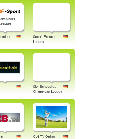
mpions
Sport1 Europa
League
Sky Bundesliga -
Champions League
rn
Golf TV Online