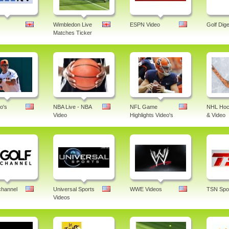
Wimbledon Live
ESPN Video
Golf Dige
Matches Ticker
o's
NBA Live - NBA
NFL Game
NHL Hoc
Video
Highlights Video's
& Video
channel
Universal Sports
WWE Videos
TSN Spor
Videos