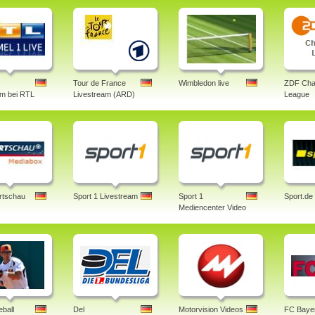
Tour de France
Wimbledon live
ZDF Cha
am bei RTL
Livestream (ARD)
League
rtschau
Sport 1 Livestream
Sport 1
Sport.de
x
Mediencenter Video
ball
Del
Motorvision Videos
FC Baye