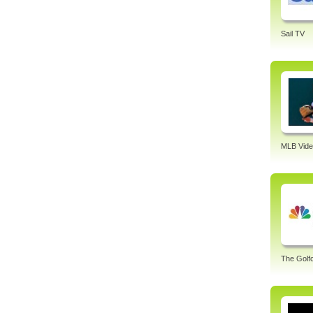
Sail TV
MLB Vide
The Golf