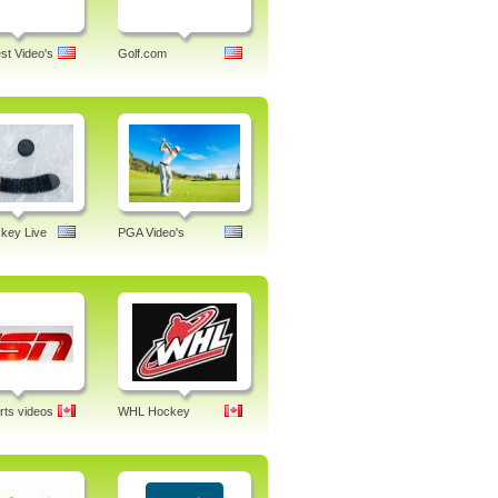
st Video's
Golf.com
key Live
PGA Video's
ts videos
WHL Hockey