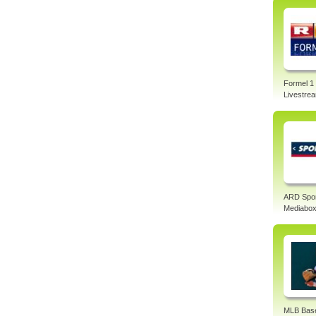
Formel 1
Livestre
ARD Spo
Mediabo
MLB Base