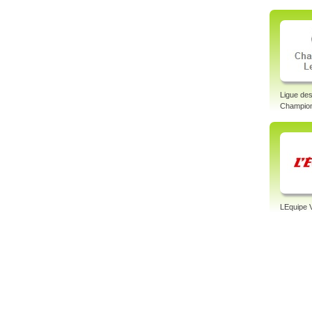
fútbo
Autho
Linke
Ligue de
Champion
LEquipe 