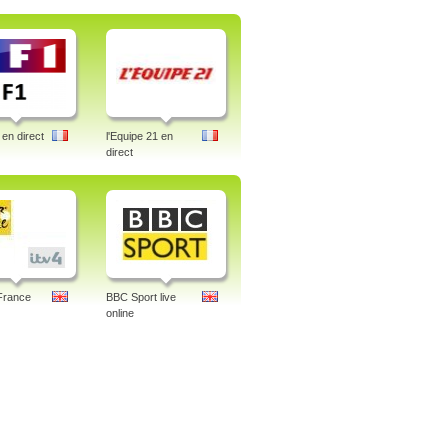
en direct
l'Equipe 21 en
direct
France
BBC Sport live
online