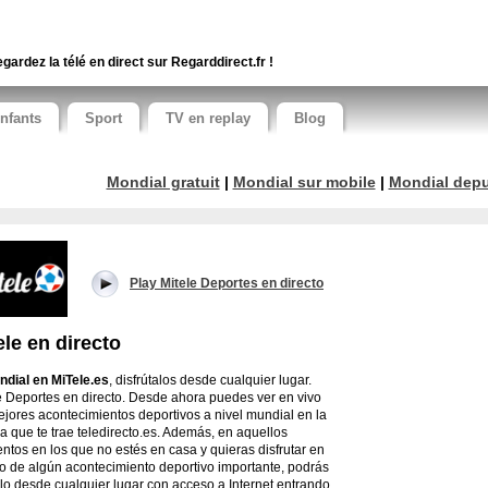
gardez la télé en direct sur Regarddirect.fr !
nfants
Sport
TV en replay
Blog
Mondial gratuit
|
Mondial sur mobile
|
Mondial depui
Play Mitele Deportes en directo
ele en directo
ndial en MiTele.es
, disfrútalos desde cualquier lugar.
e Deportes en directo. Desde ahora puedes ver en vivo
ejores acontecimientos deportivos a nivel mundial en la
a que te trae teledirecto.es. Además, en aquellos
tos en los que no estés en casa y quieras disfrutar en
to de algún acontecimiento deportivo importante, podrás
lo desde cualquier lugar con acceso a Internet entrando