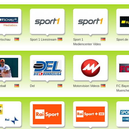
rtschau
Sport 1 Livestream
Sport 1
Sport.de
x
Mediencenter Video
ball
Del
Motorvision Videos
FC Baye
Muenche