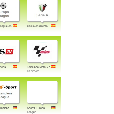
League en
Calcio en directo
ideos
Telecinco MotoGP
en directo
mpions
Sport1 Europa
League