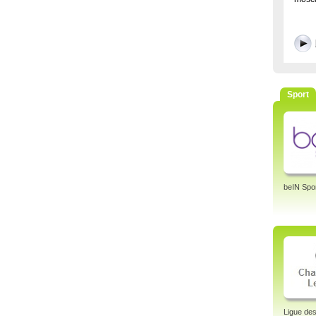
Sport
beIN Spo
Ligue de