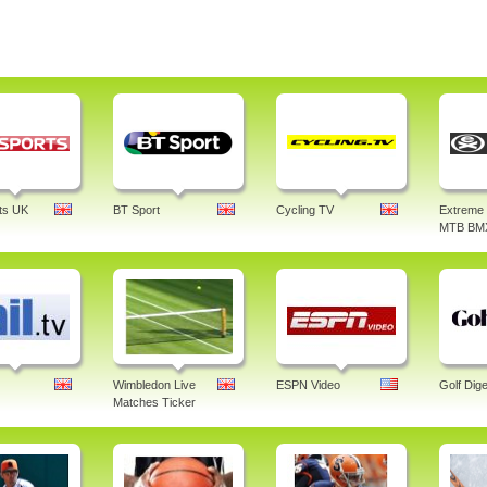
ts UK
BT Sport
Cycling TV
Extreme 
MTB BM
Wimbledon Live
ESPN Video
Golf Dige
Matches Ticker