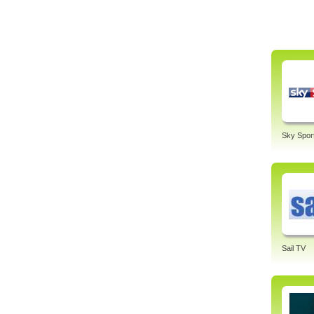
Sky Spor
Sail TV