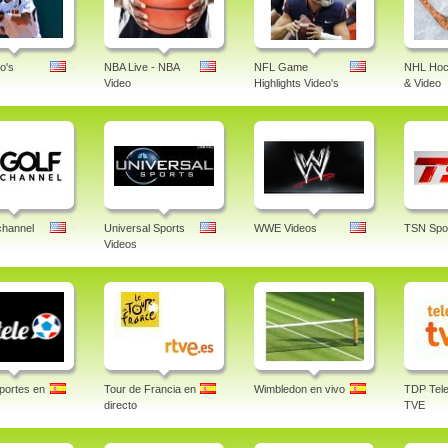
o's
NBA Live - NBA
NFL Game
NHL Hoc
Video
Highlights Video's
& Video
channel
Universal Sports
WWE Videos
TSN Spor
Videos
portes en
Tour de Francia en
Wimbledon en vivo
TDP Tele
directo
TVE