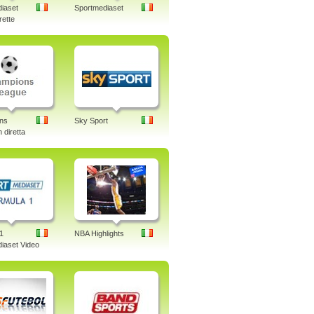
iaset
Sportmediaset
rette
ns
Sky Sport
 diretta
1
NBA Highlights
iaset Video