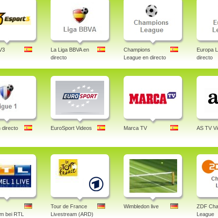
V3
La Liga BBVA en
Champions
Europa 
directo
League en directo
directo
 directo
EuroSport Videos
Marca TV
AS TV V
Tour de France
Wimbledon live
ZDF Cha
am bei RTL
Livestream (ARD)
League