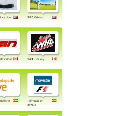
key Live
PGA Video's
ts videos
WHL Hockey
deporte
Formula1 en
directo