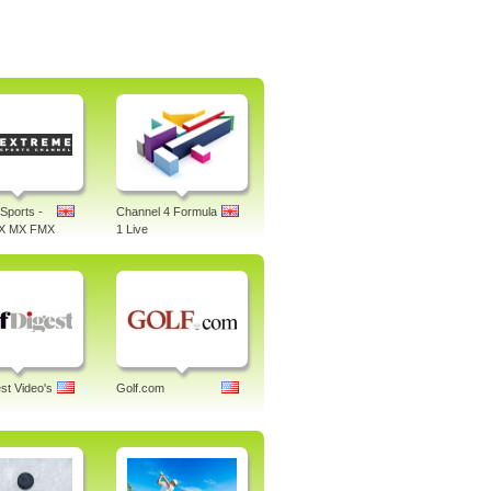
Sports -
Channel 4 Formula
X MX FMX
1 Live
st Video's
Golf.com