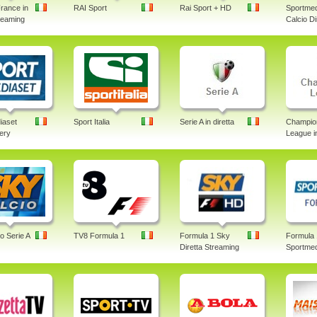
rance in
RAI Sport
Rai Sport + HD
Sportmed
treaming
Calcio Di
iaset
Sport Italia
Serie A in diretta
Champio
lery
League in
o Serie A
TV8 Formula 1
Formula 1 Sky
Formula 
Diretta Streaming
Sportmed