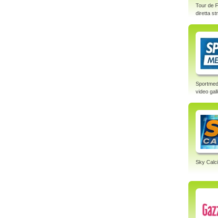
Tour de F
diretta s
Sportmed
video gal
Sky Calci