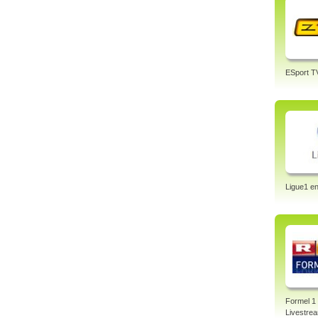
ESport T
Ligue1 en
Formel 1
Livestre