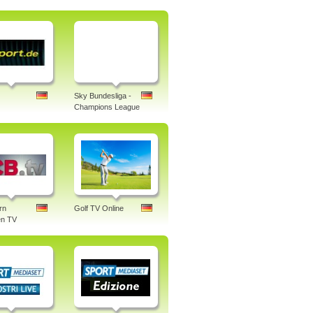
Sky Bundesliga -
Champions League
rn
Golf TV Online
n TV