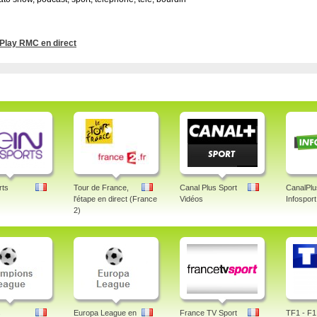
Play RMC en direct
rts
Tour de France,
Canal Plus Sport
CanalPlu
l'étape en direct (France
Vidéos
Infosport
2)
s
Europa League en
France TV Sport
TF1 - F1 