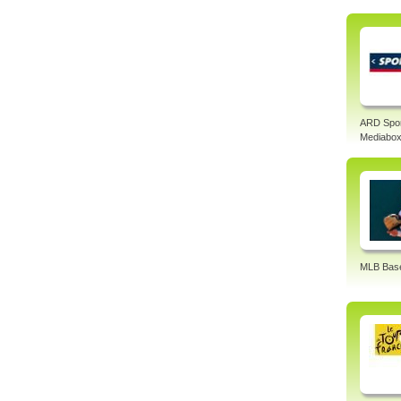
ARD Spo
Mediabo
MLB Base