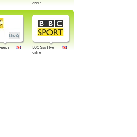
direct
France
BBC Sport live
online