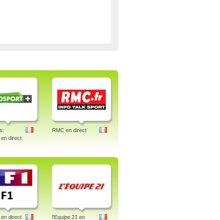
s:
RMC en direct
 en direct
en direct
l'Equipe 21 en