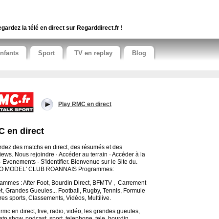
gardez la télé en direct sur Regarddirect.fr !
nfants
Sport
TV en replay
Blog
Play RMC en direct
 en direct
dez des matchs en direct, des résumés et des
views. Nous rejoindre · Accéder au terrain · Accéder à la
 · Evenements · S'identifier. Bienvenue sur le Site du.
O MODEL' CLUB ROANNAIS Programmes:
ammes : After Foot, Bourdin Direct, BFMTV , Carrement
t, Grandes Gueules...
Football, Rugby, Tennis, Formule
tres sports, Classements, Vidéos, Multilive.
 rmc en direct, live, radio, vidéo, les grandes gueules,
to show, podcast, sport, telephone, tele, bourdin