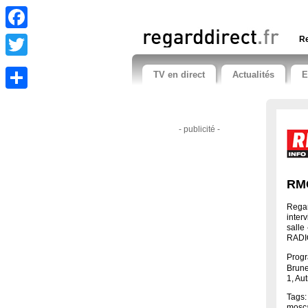
Facebook
Re
Twitter
TV en direct
Actualités
E
Share
- publicité -
RMC
Regar
inter
salle
RADI
Progr
Brune
1, Au
Tags:
mosca