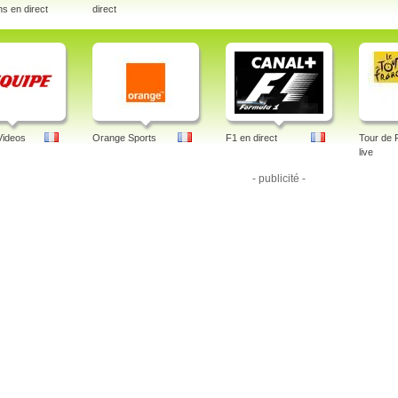
s en direct
direct
Videos
Orange Sports
F1 en direct
Tour de 
live
- publicité -