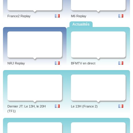
France2 Replay
M6 Replay
Actualités
NRJ Replay
BFMTV en direct
Dernier JT: Le 13H, le 20H
Le 13H (France 2)
(TF1)