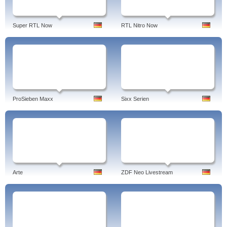
Super RTL Now
RTL Nitro Now
ProSieben Maxx
Sixx Serien
Arte
ZDF Neo Livestream