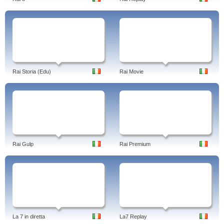
Rai Storia (Edu)
Rai Movie
Rai Gulp
Rai Premium
La 7 in diretta
La7 Replay