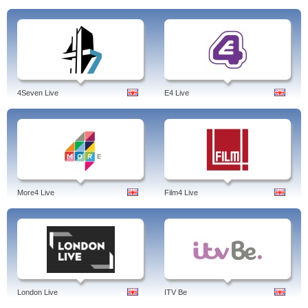
4Seven Live
E4 Live
More4 Live
Film4 Live
London Live
ITV Be