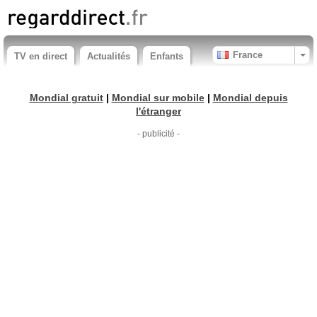
France
TV en direct
Actualités
Enfants
Mondial gratuit
|
Mondial sur mobile
|
Mondial depuis
l'étranger
- publicité -