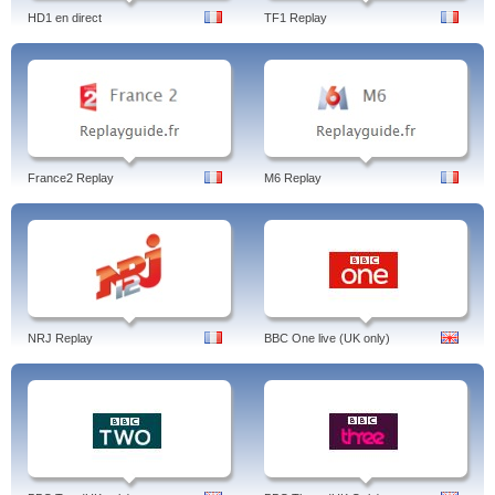
HD1 en direct
TF1 Replay
France2 Replay
M6 Replay
NRJ Replay
BBC One live (UK only)