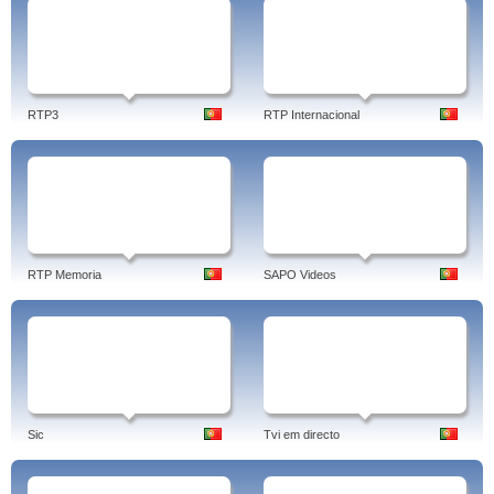
RTP3
RTP Internacional
RTP Memoria
SAPO Videos
Sic
Tvi em directo