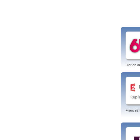
6ter en di
France2 