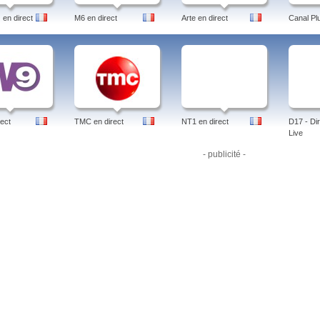
en direct
M6 en direct
Arte en direct
Canal Pl
ect
TMC en direct
NT1 en direct
D17 - Dir
Live
- publicité -