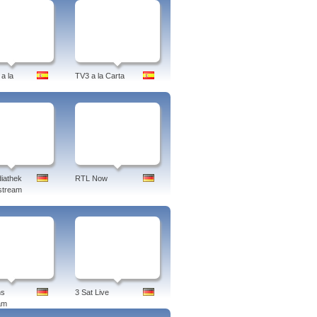
a la
TV3 a la Carta
iathek
RTL Now
stream
ns
3 Sat Live
am