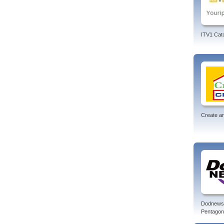
ITV1 Cat
Create an
Dodnews
Pentagon