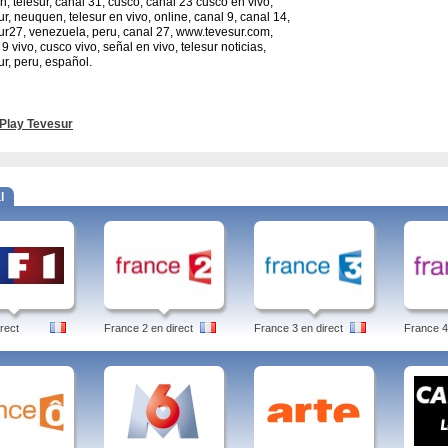
n, telesur, canal 31, cusco, canal 23 cusco en vivo,
ur, neuquen, telesur en vivo, online, canal 9, canal 14,
ur27, venezuela, peru, canal 27, www.tevesur.com,
9 vivo, cusco vivo, señal en vivo, telesur noticias,
ur, peru, español.
Play Tevesur
l
rect
France 2 en direct
France 3 en direct
France 4