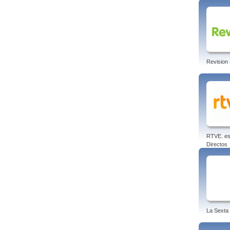
Revision 
RTVE. es
Directos
La Sexta