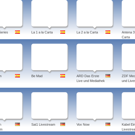
eries
La 1 a la Carta
La 2 a la Carta
Antena 3 
Carta
n
Be Mad
ARD Das Erste
ZDF Med
Live und Mediathek
und Live
n
Sat1 Livestream
Vox Now
Kabel Ei
am
Livestre