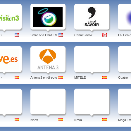
3
Smile of a Child TV
Canal Savoir
La 1 en d
 -
Antena3 en directo
MITELE
Cuatro
Neox
Nova
Mega TV