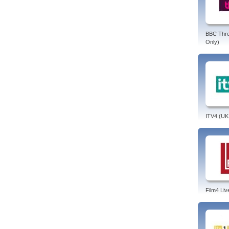
BBC Thr
Only)
ITV4 (UK
Film4 Liv