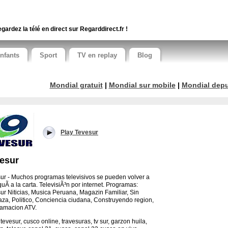
gardez la télé en direct sur Regarddirect.fr !
nfants
Sport
TV en replay
Blog
Mondial gratuit
|
Mondial sur mobile
|
Mondial depui
Play Tevesur
esur
ur - Muchos programas televisivos se pueden volver a
quÃ­ a la carta. TelevisiÃ³n por internet. Programas:
ur Niticias, Musica Peruana, Magazin Familiar, Sin
za, Politico, Conciencia ciudana, Construyendo region,
amacion ATV.
tevesur, cusco online, travesuras, tv sur, garzon huila,