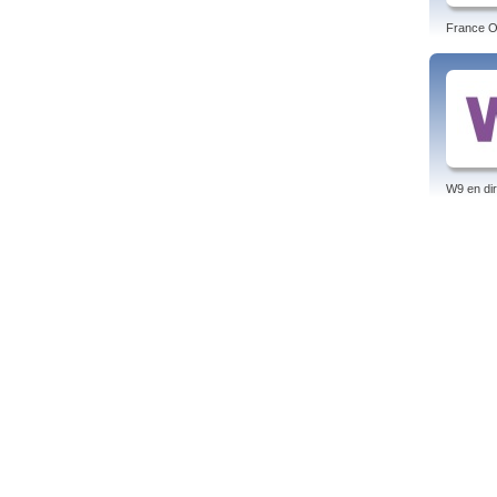
France O 
W9 en dir