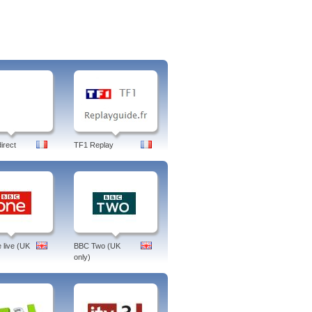
irect
TF1 Replay
live (UK
BBC Two (UK
only)