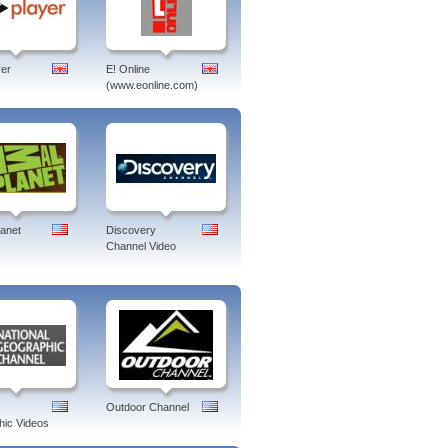
er
E! Online
(www.eonline.com)
lanet
Discovery
Channel Video
Outdoor Channel
ic Videos