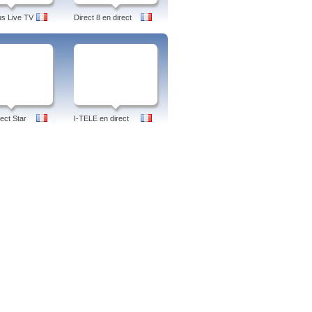
us Live TV
Direct 8 en direct
ect Star
I-TELE en direct