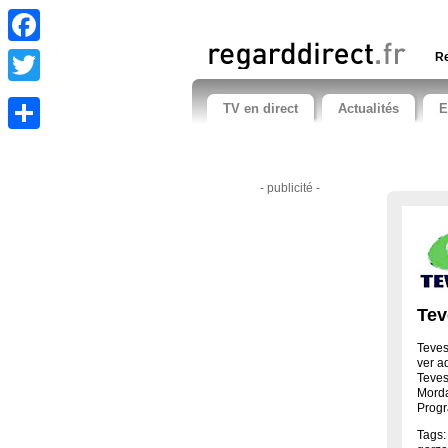
Facebook
Re
Twitter
TV en direct
Actualités
E
Share
- publicité -
Tev
Teves
ver a
Teves
Morda
Progr
Tags: 