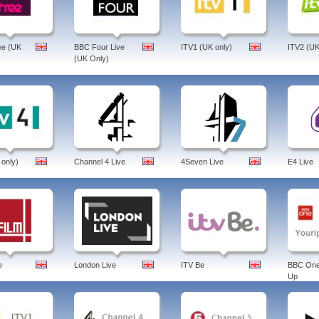
ee (UK
BBC Four Live
ITV1 (UK only)
ITV2 (UK
(UK Only)
 only)
Channel 4 Live
4Seven Live
E4 Live
e
London Live
ITV Be
BBC One
Up