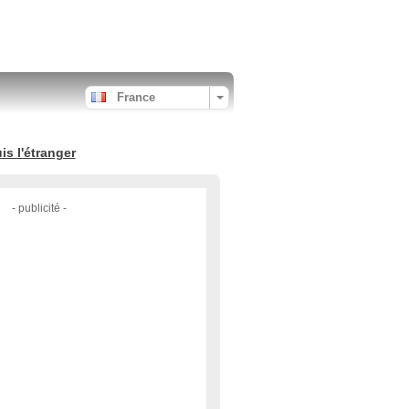
France
s l'étranger
- publicité -