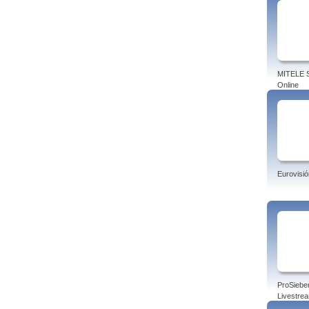
MITELE S
Online
Eurovisió
ProSiebe
Livestre