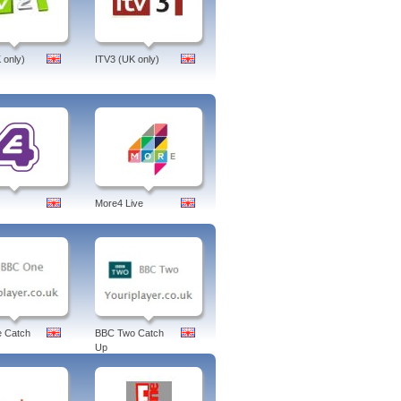
 only)
ITV3 (UK only)
More4 Live
 Catch
BBC Two Catch
Up