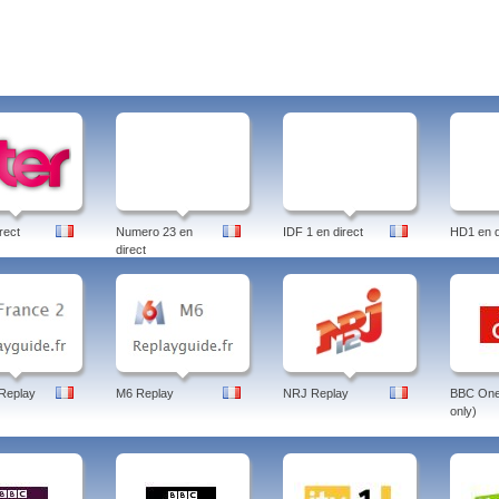
rect
Numero 23 en
IDF 1 en direct
HD1 en d
direct
Replay
M6 Replay
NRJ Replay
BBC One 
only)