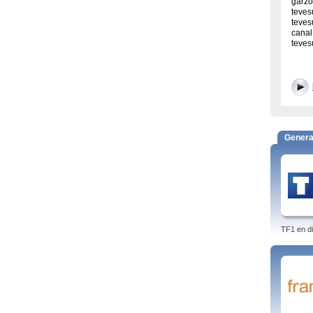
garzo
teves
teves
canal 
teves
Genera
TF1 en di