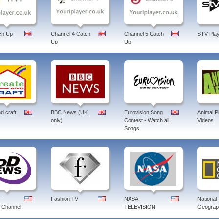
ch Up
Channel 4 Catch
Channel 5 Catch
STV Play
Up
Up
d craft
BBC News (UK
Eurovision Song
Animal P
only)
Contest - Watch all
Videos
Songs!
 -
Fashion TV
NASA
National
 Channel
TELEVISION
Geograph