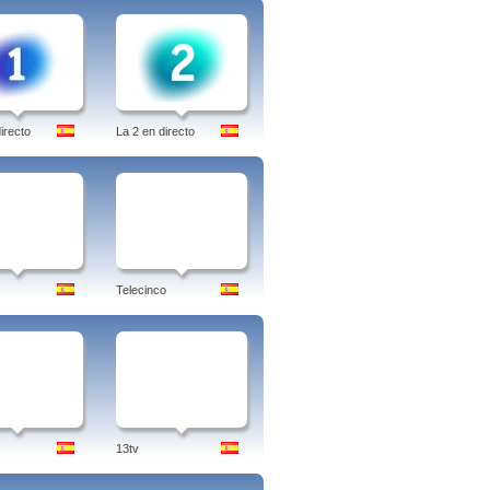
irecto
La 2 en directo
Telecinco
13tv