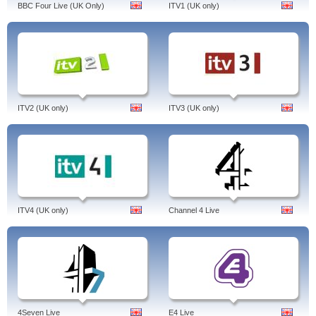
BBC Four Live (UK Only)
ITV1 (UK only)
ITV2 (UK only)
ITV3 (UK only)
ITV4 (UK only)
Channel 4 Live
4Seven Live
E4 Live