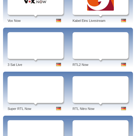
Vox Now
Kabel Eins Livestream
3 Sat Live
RTL2 Now
Super RTL Now
RTL Nitro Now