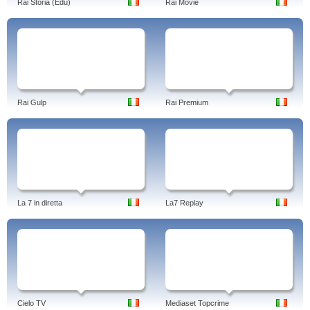
Rai Storia (Edu)
Rai Movie
Rai Gulp
Rai Premium
La 7 in diretta
La7 Replay
Cielo TV
Mediaset Topcrime