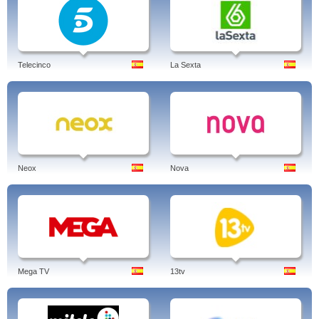
Telecinco
La Sexta
Neox
Nova
Mega TV
13tv