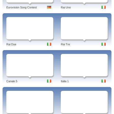
Eurovision Song Contest
Rai Uno
Rai Due
Rai Tre
Canale 5
Italia 1