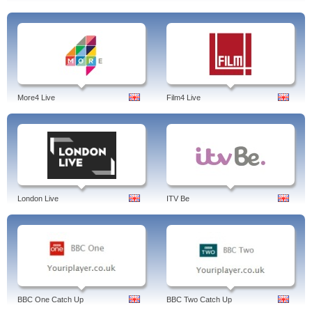
More4 Live
Film4 Live
London Live
ITV Be
BBC One Catch Up
BBC Two Catch Up