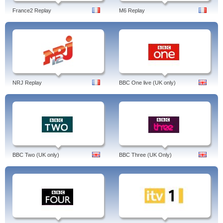
France2 Replay
M6 Replay
NRJ Replay
BBC One live (UK only)
BBC Two (UK only)
BBC Three (UK Only)