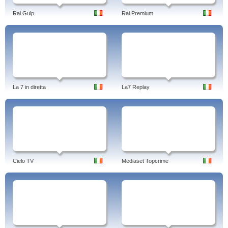
Rai Gulp
Rai Premium
La 7 in diretta
La7 Replay
Cielo TV
Mediaset Topcrime