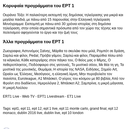
Κορυφαία προγράμματα του ΕPΤ 1
Ουράνιο Τόξο: Η παλαιότερη εκπομπή της δημόσιας τηλεόρασης για μικρά και
μεγάλα παιδιά, με πάνω από 15 παρουσίας στην Ελληνική τηλεόραση
Μονόγραμμα: Εκπομπή με πάνω από 30 χρόνια ιστορίας στη δημόσια
τηλεόραση, στην οποία σημαντικά πρόσωπα από τον χώρο της τέχνης και του
πολιτισμού αφηγούνται το έργο και την ζωή τους
Άλλα προγράμματα του ΕPΤ 1
Ζωογραφια, Αστυνόμος Σαϊνης, Μάρθα το σκυλάκι που μιλά, Ρομπότ σε δράση,
Σαρλώ και φίλοι, Pedal, Πρόβα γάμου, Σαρλώ και φίλοι, Παραμύθια πίσω από
τα κάγκελα, Κάθε κατεργάρης στον πάγκο του, Ο θείος μας ο Μίμης, Ο
πεθεροπληκτος, Ποδόσφαιρο στις γειτονιές, Το μυστικό σόου, Με θέα τη γη, Τα
μυστικά της μουσικής, Θυμάμαι, H ιστορία της NASA, Ειδήσεις, Σημείο Art,
Ωραίοι ως 'Eλληνες, Μεσόγειος, η ελληνική λίμνη, Μην πυροβολείτε τον
πιανίστα, Euroleague, Α1 Μπάσκετ, Ο γύρος του κόσμου με 80 βιβλία, Από τον
Φροϊντ στο διαδίκτυο, Ημερολόγια 2, Μπάσκετ Α2, Σαμπρίνα, η μικρή μάγισσα,
Η μικρή Λούλου
ERT1 Live - Web TV - EPT1 Livestream - ET1 Live
Tags: ept1, ept 11, ept 12, ept 1 live, ept 11 monte carlo, grand final, ept 12
monaco, dublin 2016 live, dublin live, ept 10 london