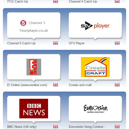
ITV1 Catch Up
Channel 4 Catch Up
Channel 5 Catch Up
STV Player
E! Online (www.eonline.com)
Create and craft
BBC News (UK only)
Eurovision Song Contest -