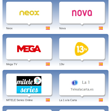
Neox
Nova
Mega TV
13tv
MITELE Series Online
La 1 a la Carta