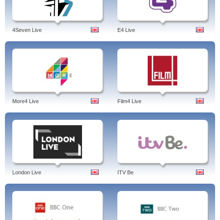
4Seven Live
E4 Live
More4 Live
Film4 Live
London Live
ITV Be