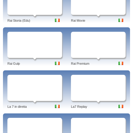
Rai Storia (Edu)
Rai Movie
Rai Gulp
Rai Premium
La 7 in diretta
La7 Replay