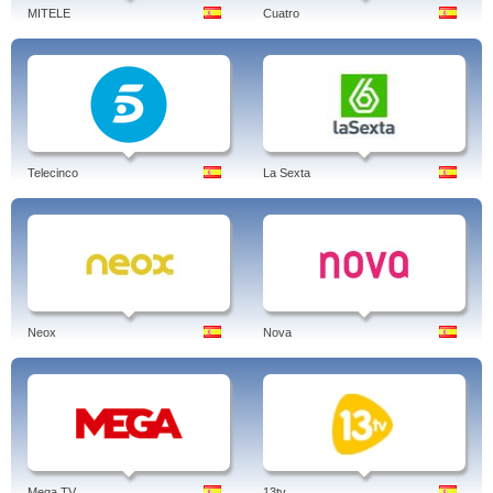
MITELE
Cuatro
Telecinco
La Sexta
Neox
Nova
Mega TV
13tv