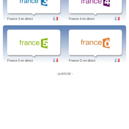
adhd, svt24 kunskapskanalen, program, svt play kunskapskanalen, ur
samtiden, kunskapskanalen play, tablå, idag, svtplay, igår, amish, home, tv
tablå, svt kunskapskanalen, sverige, svenska.
France 3 en direct
France 4 en direct
France 5 en direct
France O en direct
- publicité -