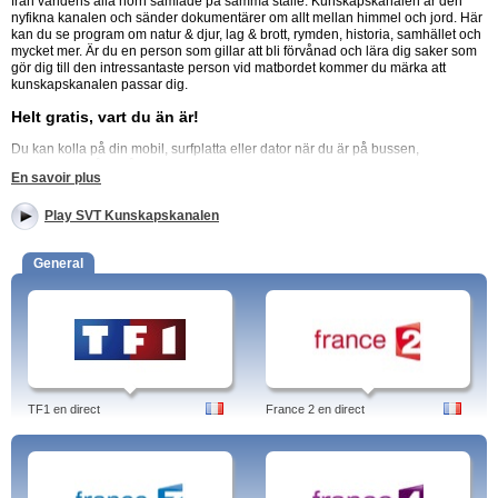
från världens alla hörn samlade på samma ställe. Kunskapskanalen är den
nyfikna kanalen och sänder dokumentärer om allt mellan himmel och jord. Här
kan du se program om natur & djur, lag & brott, rymden, historia, samhället och
mycket mer. Är du en person som gillar att bli förvånad och lära dig saker som
gör dig till den intressantaste person vid matbordet kommer du märka att
kunskapskanalen passar dig.
Helt gratis, vart du än är!
Du kan kolla på din mobil, surfplatta eller dator när du är på bussen,
tunnelbanan, åker tåg eller vart som helst. Det är helt gratis och precis som att
En savoir plus
kolla på tv:n hemma. Passa på när du har tid över det är perfekt för när du vill
ha underhållning och har tillgång till Wifi eller vanliga nätet. Gör din pendlartid
Play SVT Kunskapskanalen
lite roligare och gör dig själv mer utbildad och intressant. Titta på
Kunskapskanalen helt gratis, när som helst och vart du än är!
General
Titta live på denna nationella tv-kanal. Titta på hela sändningar via svtplay.se
Den nyfikna kanalen. Det bästa alternativet för tittaren som söker efter mer
fängslande, fördjupande och engagerande program i tv.
Titta på den här sidan för alla tv-program från Kunskapskanalen
Programmen:
Världen, Dropouts, Projekt perfekt, UR Samtiden, Världens natur:
Brasilien, Det vilda Indien: Försvunna världar, Anthony Bourdain på okända
TF1 en direct
France 2 en direct
platser, Actors studio: Daniel Radcliffe, islands rikedom …
Vrakfeber: Park
Victory, Dokument utifrån, En hantverksresa: Damast, Rektorerna, En bok, en
författare.
Tags: svt kunskapskanalen, play, dyslexi, kunskapskanalen svt forum, play