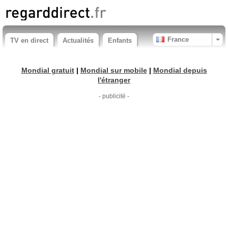
France
TV en direct
Actualités
Enfants
Mondial gratuit
|
Mondial sur mobile
|
Mondial depuis
l'étranger
- publicité -