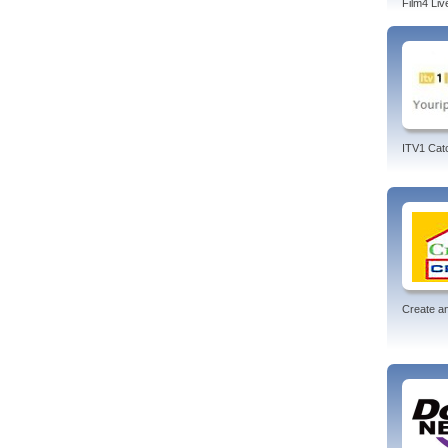
Film4 Liv
ITV1 Cat
Create an