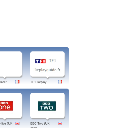
irect
TF1 Replay
live (UK
BBC Two (UK