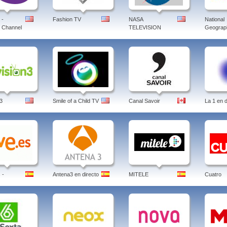
 -
Fashion TV
NASA
National
 Channel
TELEVISION
Geograph
3
Smile of a Child TV
Canal Savoir
La 1 en d
 -
Antena3 en directo
MITELE
Cuatro