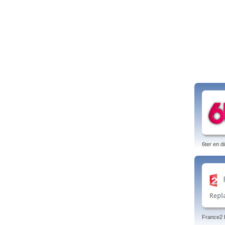
6ter en di
France2 