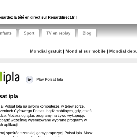
gardez la télé en direct sur Regarddirect.fr !
nfants
Sport
TV en replay
Blog
Mondial gratuit
|
Mondial sur mobile
|
Mondial depui
Play Polsat Ipla
sat Ipla
aj Polsat Ipla na swoim komputerze, w telewizorze,
zeniach Cyfrowego Polsatu bądź mobilnych, gdy jesteś
dze. Możesz oglądać programy na żywo wykupując
t bądź wcześniej wyemitowane wybrane programy w
h aplikacji.
raj spośród szerokiej gamy propozycji Polsat Ipla. Masz