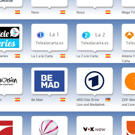
Neox
Nova
Mega TV
eries
La 1 a la Carta
La 2 a la Carta
Antena 3 
Carta
n
Be Mad
ARD Das Erste
ZDF Med
Live und Mediathek
und Live