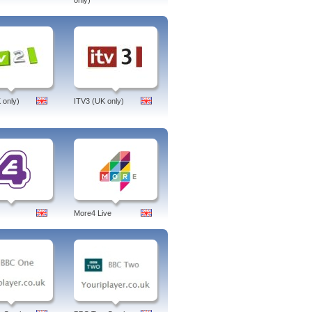
only)
 only)
ITV3 (UK only)
More4 Live