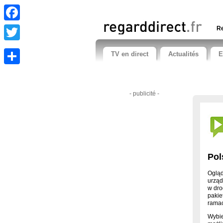
Facebook
Re
Twitter
TV en direct
Actualités
E
Share
- publicité -
Pol
Ogląd
urząd
w dro
pakie
ramac
Wybie