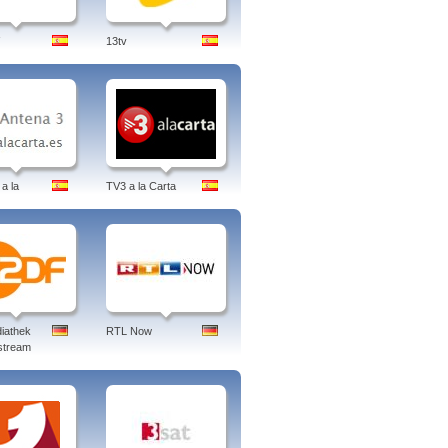
13tv
a la
TV3 a la Carta
iathek
RTL Now
stream