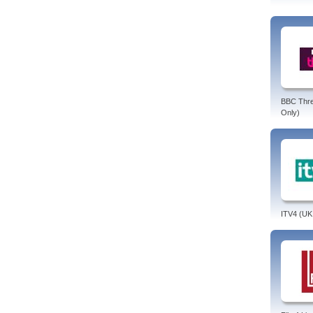
BBC Thr
Only)
ITV4 (UK