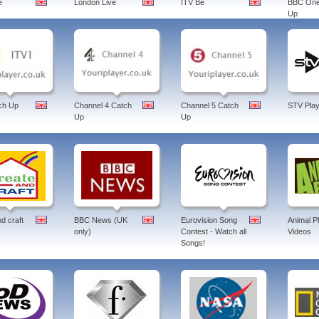
e
London Live
ITV Be
BBC One
Up
ch Up
Channel 4 Catch
Channel 5 Catch
STV Play
Up
Up
d craft
BBC News (UK
Eurovision Song
Animal P
only)
Contest - Watch all
Videos
Songs!