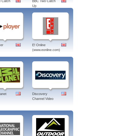
 Catch
BBC Two Catch
Up
er
E! Online
(www.eonline.com)
lanet
Discovery
Channel Video