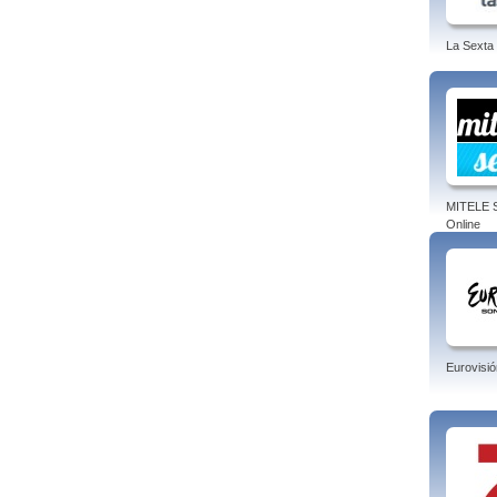
La Sexta
MITELE S
Online
Eurovisió