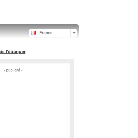
France
s l'étranger
- publicité -