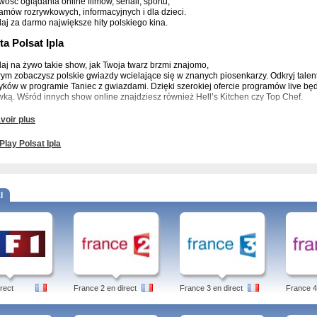
wość oglądania online filmów, seriali, sportu,
amów rozrywkowych, informacyjnych i dla dzieci.
aj za darmo największe hity polskiego kina.
ta Polsat Ipla
aj na żywo takie show, jak Twoja twarz brzmi znajomo,
rym zobaczysz polskie gwiazdy wcielające się w znanych piosenkarzy. Odkryj tale
yków w programie Taniec z gwiazdami. Dzięki szerokiej ofercie programów live bę
wką. Wśród innych show online znajdziesz również Hell’s Kitchen czy Top Chef.
t Ipla zapewnia najlepsze seriale, takie jak Walking Dead, Zbrodnia, House of Card
voir plus
sza miłość, Agentki, Apetyt na miłość, Daleko od noszy, Czas honoru, czy Dlaczego
Play Polsat Ipla
aj za darmo powtórki wcześniej wyemitowanych programów bądź wykup pakiet i o
e pakietu Polsat Ipla. Niezależnie, czy interesuje cię sport, rozrywka, wiedza, now
 tutaj zawsze znajdziesz coś dla siebie.
ępność Polsat Ipla
l
odu warunków licencyjnych oferta jest ograniczona dla osób przebywających za gra
oglądać filmów fabularnych, ani zawartości pakietów News, Rozrywka, Wiedza, Dziec
ery TVP. Część seriali również nie jest dostępna poza granicami Polski.
aj Polsat Ipla za darmo lub w ramach wybranych przez siebie pakietów.
a www.ipla.tv wykorzystuje pliki cookies (pol.:ciasteczka). Korzystając ze. Program
rect
France 2 en direct
France 3 en direct
France 4
ety, Kuchnia, Kultura, Magazyny reporterskie, Moda i uroda, Muzyka, Podróże, Pogo
ty Shows, Rozrywka, Talk shows, Wydarzenia, Zdrowie.