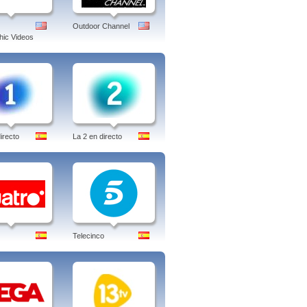
Outdoor Channel
ic Videos
irecto
La 2 en directo
Telecinco