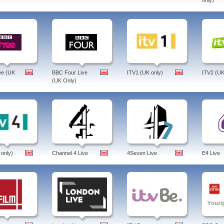
only)
ee (UK
BBC Four Live
ITV1 (UK only)
ITV2 (UK
(UK Only)
 only)
Channel 4 Live
4Seven Live
E4 Live