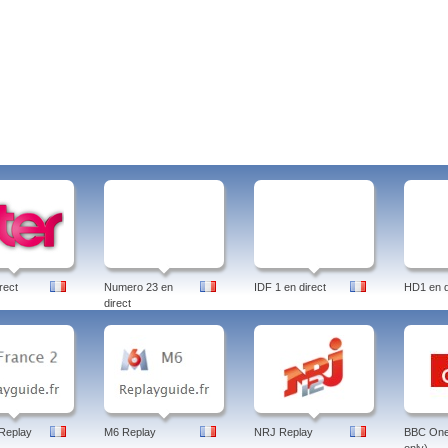
rect
Numero 23 en
IDF 1 en direct
HD1 en d
direct
Replay
M6 Replay
NRJ Replay
BBC One 