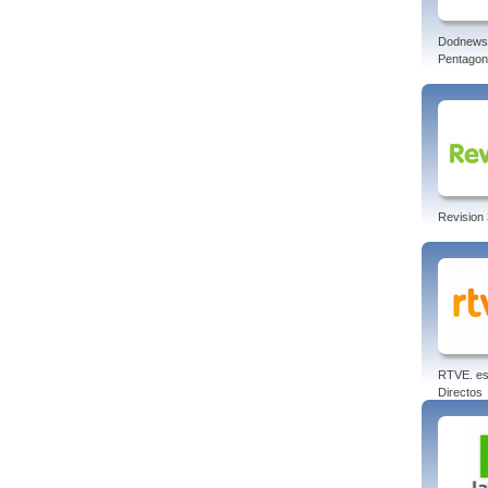
Dodnews
Pentagon
Revision 
RTVE. es
Directos