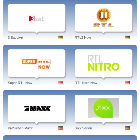
3 Sat Live
RTL2 Now
Super RTL Now
RTL Nitro Now
ProSieben Maxx
Sixx Serien