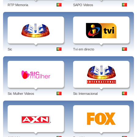
RTP Memoria
SAPO Videos
Sic
Tvi em directo
Sic Mulher Videos
Sic Internacional