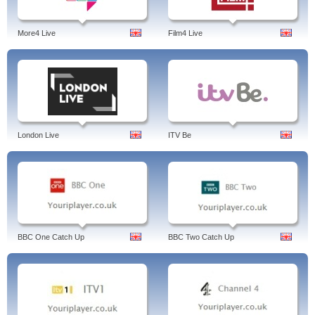
More4 Live
Film4 Live
London Live
ITV Be
BBC One Catch Up
BBC Two Catch Up