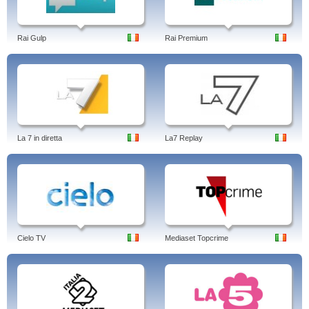
Rai Gulp
Rai Premium
La 7 in diretta
La7 Replay
Cielo TV
Mediaset Topcrime