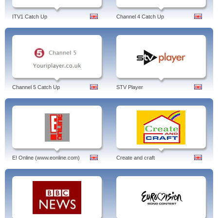
ITV1 Catch Up
Channel 4 Catch Up
Channel 5 Catch Up
STV Player
E! Online (www.eonline.com)
Create and craft