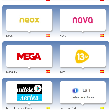
Neox
Nova
Mega TV
13tv
MITELE Series Online
La 1 a la Carta