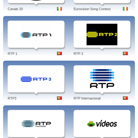
Canale 20
Eurovision Song Contest
RTP 1
RTP 2
RTP3
RTP Internacional