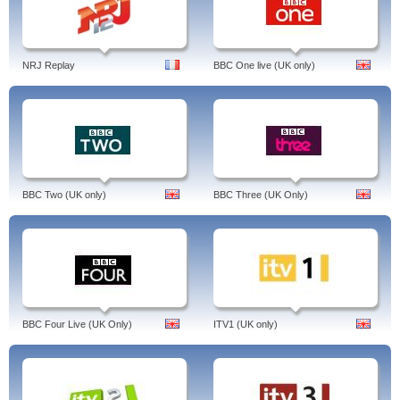
NRJ Replay
BBC One live (UK only)
BBC Two (UK only)
BBC Three (UK Only)
BBC Four Live (UK Only)
ITV1 (UK only)