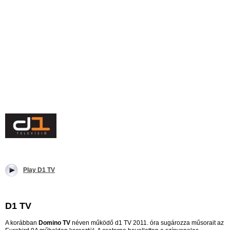
Play D1 TV
D1 TV
A korábban
Domino TV
néven működő d1 TV 2011. óra sugározza műsorait az