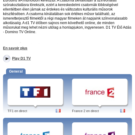
Eurobird 9A műholdon keresztül. A csatorna bevallottan a színvonalas
szórakoztatásra törekszik, ezért a kereskedelmi csatornák többségével
ellentétben élen járnak az érdekes és változatos kulturális műsorok
készítésében. A csatorna kínálatában sok értékes műsor található, az
ismeretterjesztő filmektől a régi magyar filmeken át napjaink színvonalasabb
alkotásaiig. A d1 TV élőben sajnos nem követhető online, de minden
műsorukat meg lehet nézni utólag a honlapjukon, ingyenesen. D1 TV Élő Adás
- Domino TV Online.
D1 TV - Ízelítő műsoraikból:
En savoir plus
Melanzs:
A Melanzs a d1 TV egyik hetente jelentkező magazinműsora,
Play D1 TV
melyben aktuális, izgalmas, sokakat érintő, érdekes dolgokat mutatnak be,
vagy éppen fontos közéleti kérdéseket boncolgatnak. D1 TV Élő Adás -
Domino TV Online. Melanzs.
General
Jazzméletlenek:
Egy igazi zenei műsor, ami havonta egyszer megmelengeti
minden jazzkedvelő szívét. D1 - Jazzméletlenek online.
Kuriózoom:
Havonta jelentkező filmes magazinműsor, mely betekintést ad a
filmkészítés világába, megosztja a nézőkkel a legfrissebb filmes híreket és a
legfontosabb filmbemutatókat. Kuriózoom - D1.
reperto-ART:
Hetente jelentkező műsor, amolyan kulturális programajánló.
TF1 en direct
France 2 en direct
Legyen szó színházról, zenéről, irodalomról, kiállításokról, a reperto-ART
mindenből bemutatja a legjobbat. D1 TV Élő Adás - Domino TV Online.
D1 TV - A csatorna további érdekes műsorai: