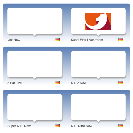
Vox Now
Kabel Eins Livestream
3 Sat Live
RTL2 Now
Super RTL Now
RTL Nitro Now