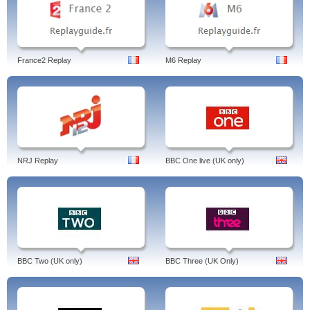
France2 Replay
M6 Replay
NRJ Replay
BBC One live (UK only)
BBC Two (UK only)
BBC Three (UK Only)