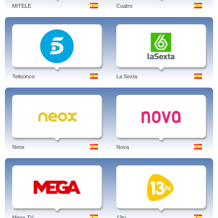
MITELE
Cuatro
Telecinco
La Sexta
Neox
Nova
Mega TV
13tv