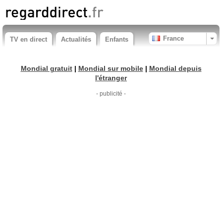
France
TV en direct
Actualités
Enfants
Mondial gratuit
|
Mondial sur mobile
|
Mondial depuis
l'étranger
- publicité -