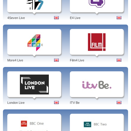
4Seven Live
E4 Live
More4 Live
Film4 Live
London Live
ITV Be