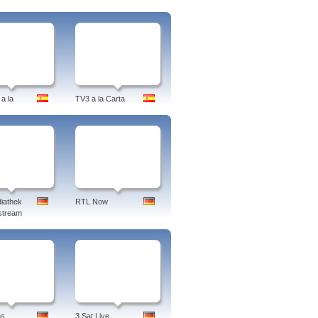
a la
TV3 a la Carta
iathek
RTL Now
stream
ns
3 Sat Live