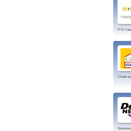
ITV1 Cat
Create an
Dodnews