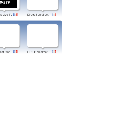
us Live TV
Direct 8 en direct
ect Star
I-TELE en direct