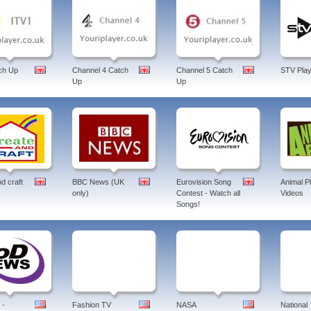
ch Up
Channel 4 Catch
Channel 5 Catch
STV Play
Up
Up
d craft
BBC News (UK
Eurovision Song
Animal P
only)
Contest - Watch all
Videos
Songs!
 -
Fashion TV
NASA
National