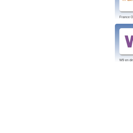
France O 
W9 en dir