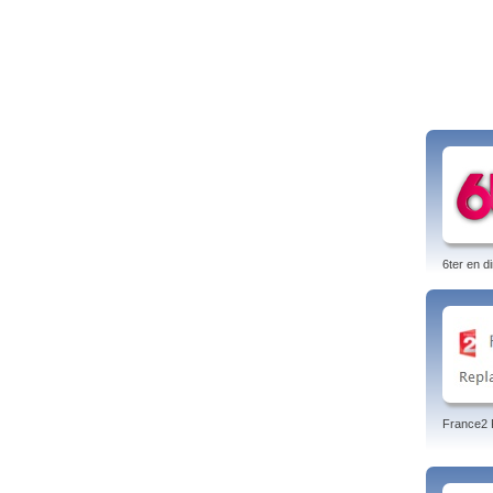
6ter en di
France2 