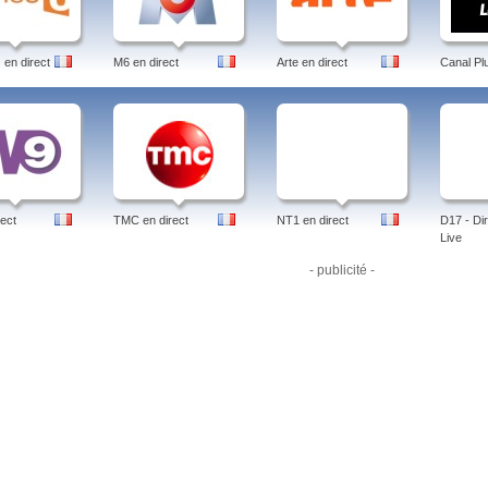
en direct
M6 en direct
Arte en direct
Canal Pl
ect
TMC en direct
NT1 en direct
D17 - Dir
Live
- publicité -