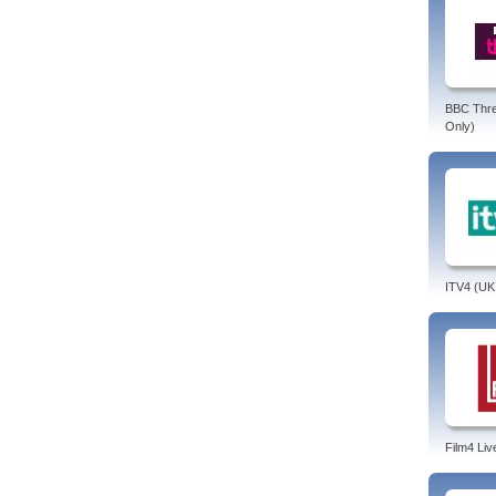
BBC Thr
Only)
ITV4 (UK
Film4 Liv