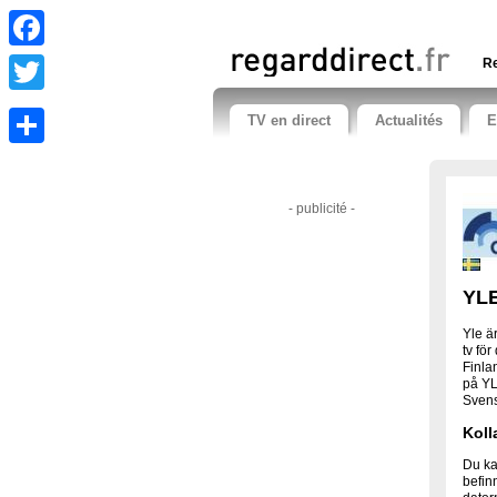
Facebook
Re
Twitter
TV en direct
Actualités
E
Share
- publicité -
YLE
Yle ä
tv fö
Finla
på YL
Sven
Kolla
Du ka
befin