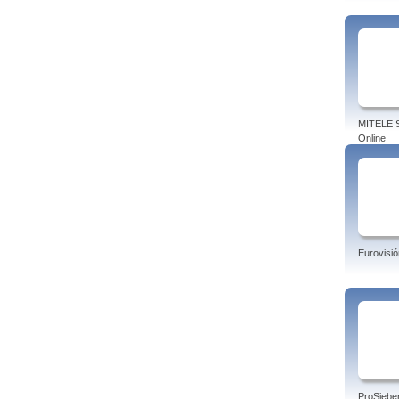
MITELE S
Online
Eurovisió
ProSiebe