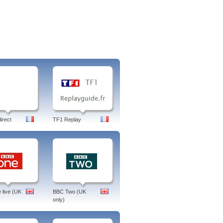
irect
TF1 Replay
live (UK
BBC Two (UK
only)