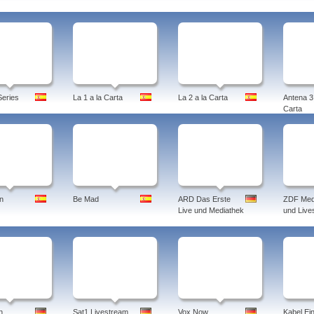
eries
La 1 a la Carta
La 2 a la Carta
Antena 3 
Carta
n
Be Mad
ARD Das Erste
ZDF Med
Live und Mediathek
und Live
n
Sat1 Livestream
Vox Now
Kabel Ei