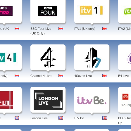
ee (UK
BBC Four Live
ITV1 (UK only)
ITV2 (UK
(UK Only)
 only)
Channel 4 Live
4Seven Live
E4 Live
e
London Live
ITV Be
BBC One
Up