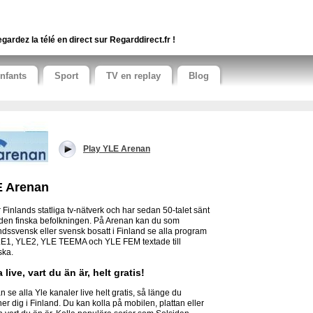
gardez la télé en direct sur Regarddirect.fr !
nfants
Sport
TV en replay
Blog
Play YLE Arenan
 Arenan
r Finlands statliga tv-nätverk och har sedan 50-talet sänt
r den finska befolkningen. På Arenan kan du som
ndssvensk eller svensk bosatt i Finland se alla program
E1, YLE2, YLE TEEMA och YLE FEM textade till
ska.
 live, vart du än är, helt gratis!
n se alla Yle kanaler live helt gratis, så länge du
ner dig i Finland. Du kan kolla på mobilen, plattan eller