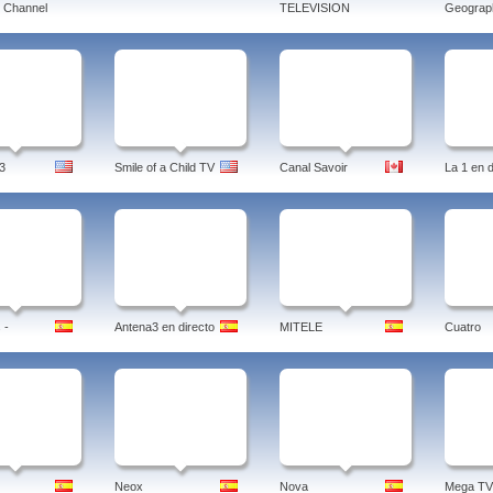
 Channel
TELEVISION
Geograph
3
Smile of a Child TV
Canal Savoir
La 1 en d
 -
Antena3 en directo
MITELE
Cuatro
Neox
Nova
Mega TV