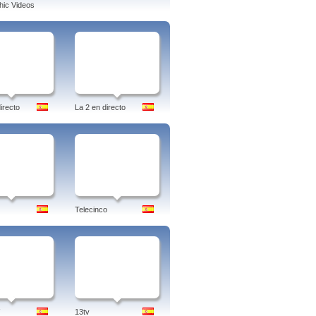
ic Videos
irecto
La 2 en directo
Telecinco
13tv