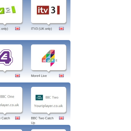
 only)
ITV3 (UK only)
More4 Live
 Catch
BBC Two Catch
Up