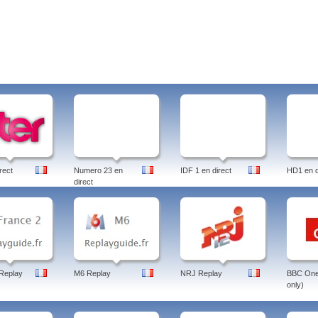
rect
Numero 23 en
IDF 1 en direct
HD1 en d
direct
Replay
M6 Replay
NRJ Replay
BBC One 
only)