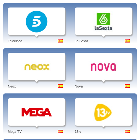
Telecinco
La Sexta
Neox
Nova
Mega TV
13tv