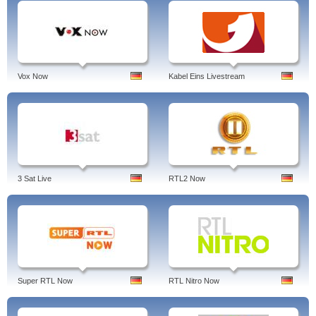
Vox Now
Kabel Eins Livestream
3 Sat Live
RTL2 Now
Super RTL Now
RTL Nitro Now