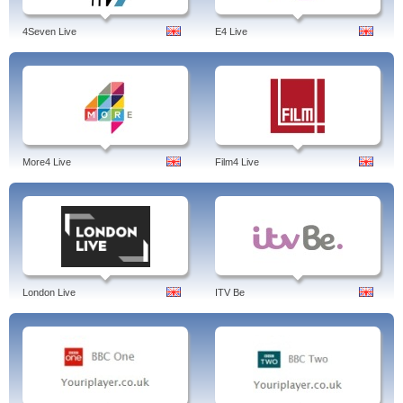
4Seven Live
E4 Live
More4 Live
Film4 Live
London Live
ITV Be