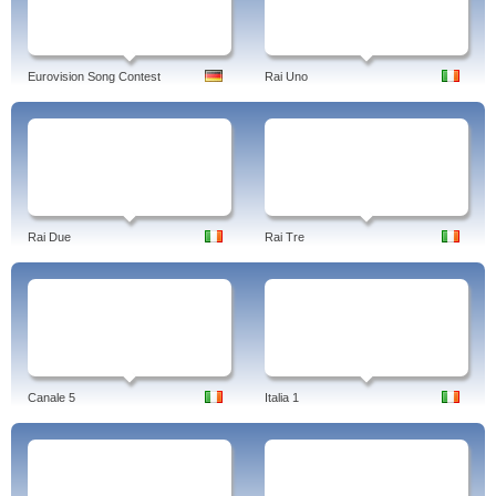
Eurovision Song Contest
Rai Uno
Rai Due
Rai Tre
Canale 5
Italia 1