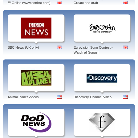
E! Online (www.eonline.com)
Create and craft
BBC News (UK only)
Eurovision Song Contest -
Watch all Songs!
Animal Planet Videos
Discovery Channel Video