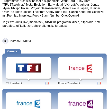
Programme: Nichts ist besser als gar nichts, Work Hard - Play Hard,
"TRUST.Wohltat", Metal Evolution: Early Metal (UK), zdf@bauhaus: Jonas
Myrin, Philipp Poisel: Projekt Seerosenteich, Muse: Live in Japan, Number
One! Die Toten Hosen, Live from Abbey Road (8) - Ganze Sendung, Schnitzel
mit Promis... Interview, Poetry Slam, Number One, Open Air.
Tags: zdf kultur, live, mediathek, zdfkultur, programm, disco, hitparade, hotel
paradies, zdf kulturzeit, abschaltung, kulturpalast
Play ZDF Kultur
General
TF1 en direct
France 2 en direct