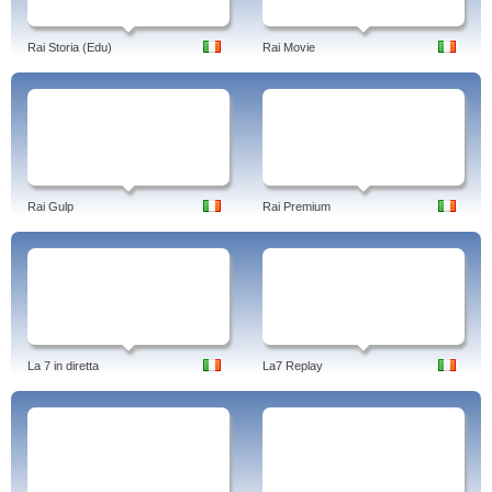
Rai Storia (Edu)
Rai Movie
Rai Gulp
Rai Premium
La 7 in diretta
La7 Replay