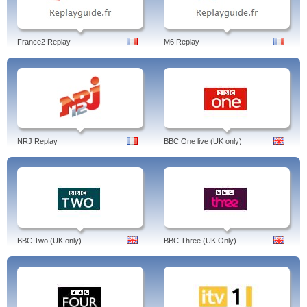
France2 Replay
M6 Replay
NRJ Replay
BBC One live (UK only)
BBC Two (UK only)
BBC Three (UK Only)