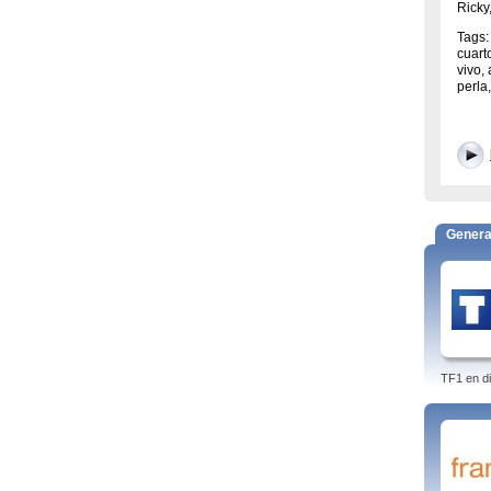
Ricky
Tags: 
cuart
vivo,
perla
Genera
TF1 en di