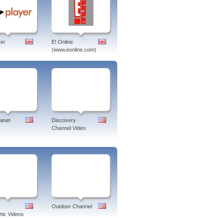
er
E! Online
(www.eonline.com)
lanet
Discovery
Channel Video
Outdoor Channel
ic Videos