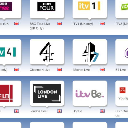
ee (UK
BBC Four Live
ITV1 (UK only)
ITV2 (UK
(UK Only)
 only)
Channel 4 Live
4Seven Live
E4 Live
e
London Live
ITV Be
BBC One
Up