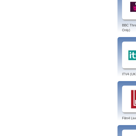
BBC Thr
Only)
ITV4 (UK
Film4 Liv