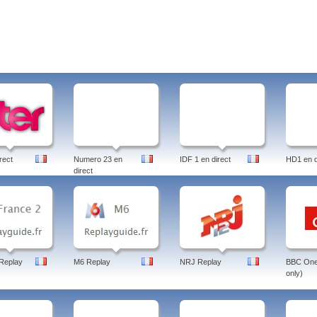
rect
Numero 23 en
IDF 1 en direct
HD1 en d
direct
Replay
M6 Replay
NRJ Replay
BBC One 
only)