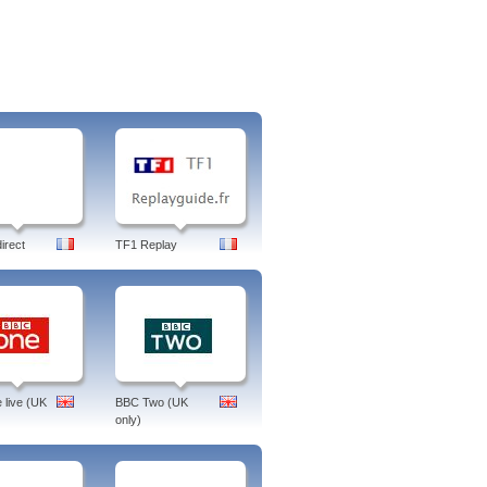
irect
TF1 Replay
live (UK
BBC Two (UK
only)