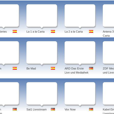
eries
La 1 a la Carta
La 2 a la Carta
Antena 3 
Carta
n
Be Mad
ARD Das Erste
ZDF Med
Live und Mediathek
und Live
n
Sat1 Livestream
Vox Now
Kabel Ei
am
Livestre