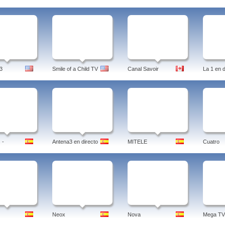
3
Smile of a Child TV
Canal Savoir
La 1 en d
 -
Antena3 en directo
MITELE
Cuatro
Neox
Nova
Mega TV