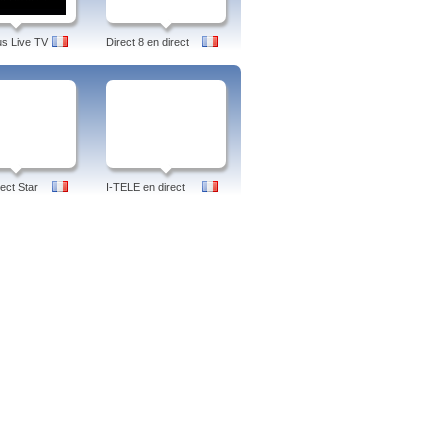
us Live TV
Direct 8 en direct
ect Star
I-TELE en direct