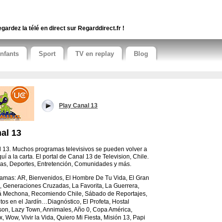
gardez la télé en direct sur Regarddirect.fr !
nfants
Sport
TV en replay
Blog
Play Canal 13
al 13
 13. Muchos programas televisivos se pueden volver a
quí a la carta. El portal de Canal 13 de Television, Chile.
ias, Deportes, Entretención, Comunidades y más.
ramas:
AR, Bienvenidos, El Hombre De Tu Vida, El Gran
, Generaciones Cruzadas, La Favorita, La Guerrera,
Mechona, Recomiendo Chile, Sábado de Reportajes,
tos en el Jardín…
Diagnóstico, El Profeta, Hostal
son, Lazy Town, Annimales, Año 0, Copa América,
, Wow, Vivir la Vida, Quiero Mi Fiesta, Misión 13, Papi