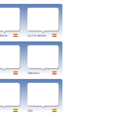
irecto
La 2 en directo
Telecinco
13tv