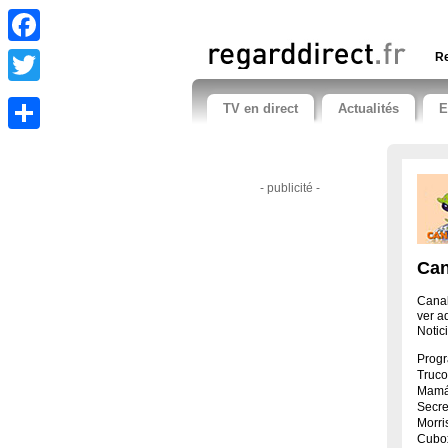
Facebook
Re
Twitter
TV en direct
Actualités
E
Share
- publicité -
Can
Canal
ver a
Notic
Prog
Truco
Mamá 
Secre
Morri
Cubox