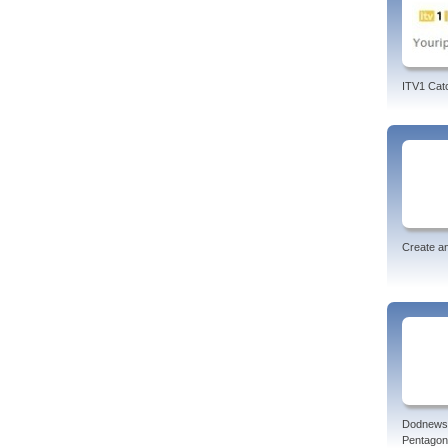
ITV1 Cat
Create an
Dodnews
Pentagon