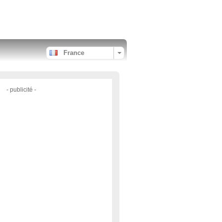
France
- publicité -