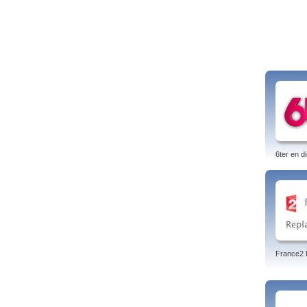
6ter en di
France2 