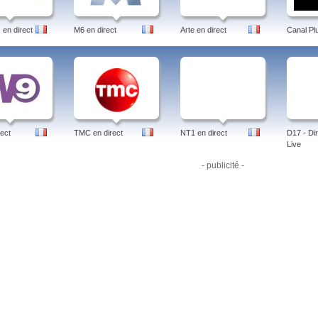
en direct
M6 en direct
Arte en direct
Canal Pl
ect
TMC en direct
NT1 en direct
D17 - Dir
Live
- publicité -