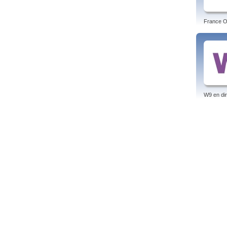
France O 
W9 en dir