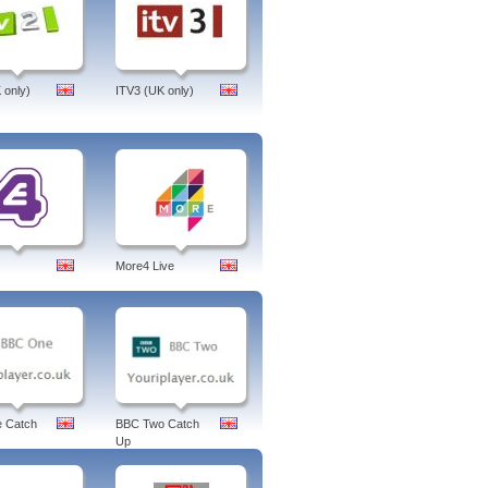
 only)
ITV3 (UK only)
More4 Live
 Catch
BBC Two Catch
Up