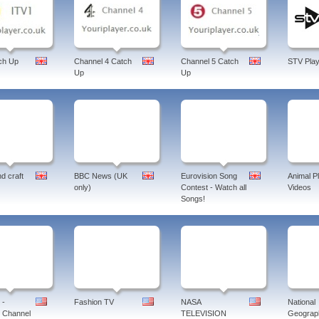
ch Up
Channel 4 Catch
Channel 5 Catch
STV Play
Up
Up
d craft
BBC News (UK
Eurovision Song
Animal P
only)
Contest - Watch all
Videos
Songs!
 -
Fashion TV
NASA
National
 Channel
TELEVISION
Geograph