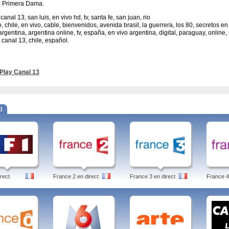
, Primera Dama.
canal 13, san luis, en vivo hd, tv, santa fe, san juan, rio
o, chile, en vivo, cable, bienvenidos, avenida brasil, la guerrera, los 80, secretos en
 argentina, argentina online, tv, españa, en vivo argentina, digital, paraguay, onli
, canal 13, chile, español.
Play Canal 13
l
rect
France 2 en direct
France 3 en direct
France 4