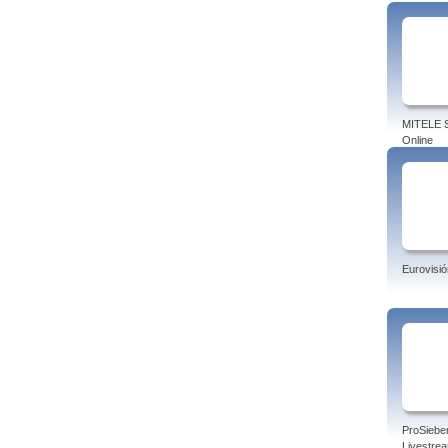
MITELE S
Online
Eurovisió
ProSiebe
Livestre