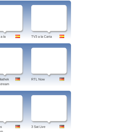
a la
TV3 a la Carta
iathek
RTL Now
stream
ns
3 Sat Live
am