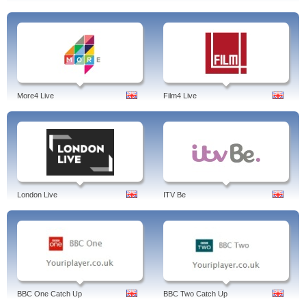
More4 Live
Film4 Live
London Live
ITV Be
BBC One Catch Up
BBC Two Catch Up