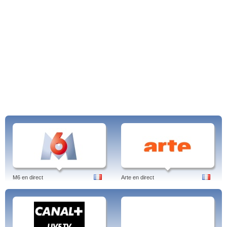
Bad, Engana-me se Puder, Era uma Vez, Grimm, Heróis Contra o Fogo, Rede
Record vídeos, Spartacus, Todo Mundo Odeia o Chris, Domingo Show,
Legendários, O Melhor do Brasil, Roberto Justus +, Hoje em Dia, Programa da
Tarde, Record Filmes, The Love School – A Escola do Amor,Rede Record
vídeos.
Tags: rede record, ao vivo, programação, minas, rj, bahia, df, filmes, rs, balanço
geral, hoje em dia, rede record, brasil, português, record, jornal, novela,
desenho, gugu, rodrigo faro, ídolos
M6 en direct
Arte en direct