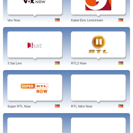
Vox Now
Kabel Eins Livestream
3 Sat Live
RTL2 Now
Super RTL Now
RTL Nitro Now