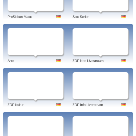
ProSieben Maxx
Sixx Serien
Arte
ZDF Neo Livestream
ZDF Kultur
ZDF Info Livestream