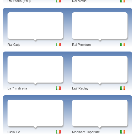
Rai Storia (Edu)
Rai Movie
Rai Gulp
Rai Premium
La 7 in diretta
La7 Replay
Cielo TV
Mediaset Topcrime