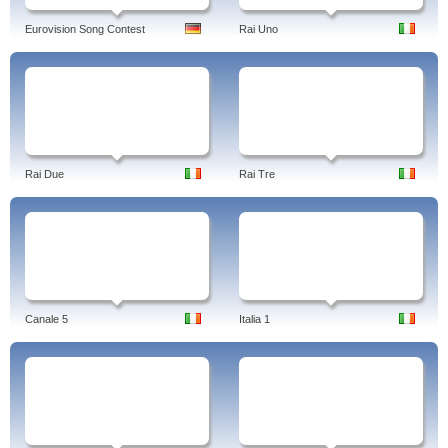
Eurovision Song Contest
Rai Uno
Rai Due
Rai Tre
Canale 5
Italia 1