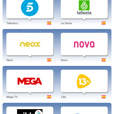
Telecinco
La Sexta
Neox
Nova
Mega TV
13tv