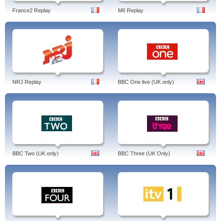
France2 Replay
M6 Replay
NRJ Replay
BBC One live (UK only)
BBC Two (UK only)
BBC Three (UK Only)