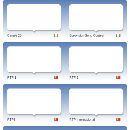
Canale 20
Eurovision Song Contest
RTP 1
RTP 2
RTP3
RTP Internacional