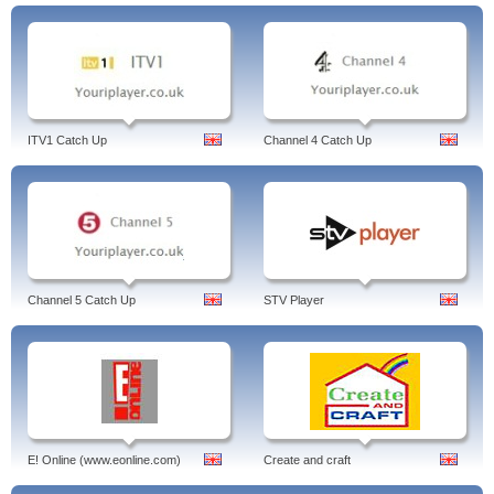
ITV1 Catch Up
Channel 4 Catch Up
Channel 5 Catch Up
STV Player
E! Online (www.eonline.com)
Create and craft