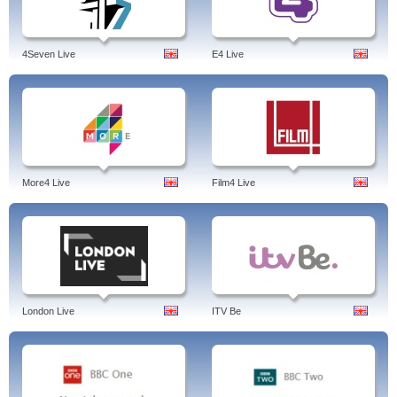
4Seven Live
E4 Live
More4 Live
Film4 Live
London Live
ITV Be