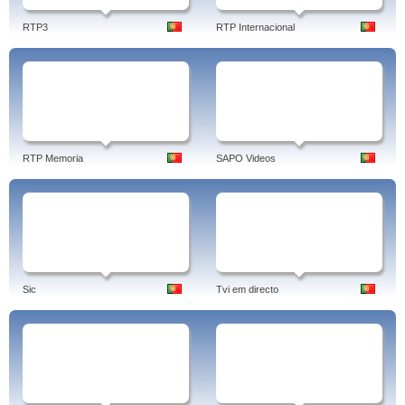
RTP3
RTP Internacional
RTP Memoria
SAPO Videos
Sic
Tvi em directo