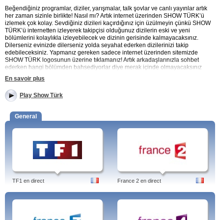
Beğendiğiniz programlar, diziler, yarışmalar, talk şovlar ve canlı yayınlar artık
her zaman sizinle birlikte! Nasıl mı? Artık internet üzerinden SHOW TÜRK’ü
izlemek çok kolay. Sevdiğiniz dizileri kaçırdığınız için üzülmeyin çünkü SHOW
TÜRK’ü internetten izleyerek takipçisi olduğunuz dizilerin eski ve yeni
bölümlerini kolaylıkla izleyebilecek ve dizinin gerisinde kalmayacaksınız.
Dilerseniz evinizde dilerseniz yolda seyahat ederken dizilerinizi takip
edebileceksiniz. Yapmanız gereken sadece internet üzerinden sitemizde
SHOW TÜRK logosunun üzerine tıklamanız! Artık arkadaşlarınızla sohbet
ederken hangi bölümden bahsediyorlar diye merak içinde olmayacaksınız
çünkü kaçırmış olduğunuz bölümlere istediğiniz zaman istediğiniz yerden
En savoir plus
internete bağlanarak kolayca ulaşabileceksiniz.
Play Show Türk
SHOW TÜRK internette
Dizilerinizi hiç kaçırmak istemiyor musunuz? “BÜYÜK RİSK”, “BU TARZ
General
BENİM” gibi yarışma programlarının heyecanını her zaman yanınızda hissedip
istediğiniz zaman keyfine mi varmak istiyorsunuz? “HER ŞEY DAHİL”, “YOL
ARKADAŞIM” gibi takip ettiğiniz talk şovlarını artık ne zaman izleyebilirim veya
bu haftada yolda seyahatte olduğunuzdan programınızı kaçırmak istemiyor
musunuz? O zaman doğru yerdesiniz! Yapmanız gereken çok basit! Sadece
internete bağlanın ve sitemizden SHOW TÜRK’ün logosunun üzerine bir tık ile
dokunmanız yeterli olacaktır. SHOW TÜRK’ü internetten ücretsiz canlı izleyin.
TF1 en direct
France 2 en direct
Site televizyon programlarıyla ilgili bilgilerle birlikte güncel haberler ve
haberlerden online video görüntüler sunmakta.
Programları: Dudaktan Kalbe, Düşman Kardeşler, Ekmek Teknesi, Emir'in Yolu,
Emret Komutanım, En İyi Arkadaşım, Es-Es, Eve Düşen Yıldırım, Ezo Gelin,