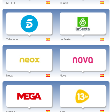
MITELE
Cuatro
Telecinco
La Sexta
Neox
Nova
Mega TV
13tv