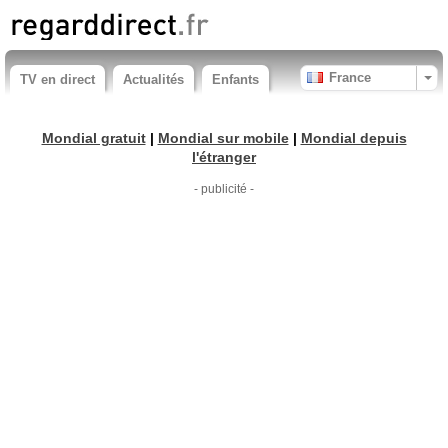
France
TV en direct
Actualités
Enfants
Mondial gratuit
|
Mondial sur mobile
|
Mondial depuis
l'étranger
- publicité -