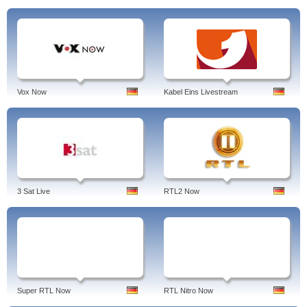
Vox Now
Kabel Eins Livestream
3 Sat Live
RTL2 Now
Super RTL Now
RTL Nitro Now