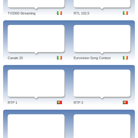
TV2000 Streaming
RTL 102,5
Canale 20
Eurovision Song Contest
RTP 1
RTP 2