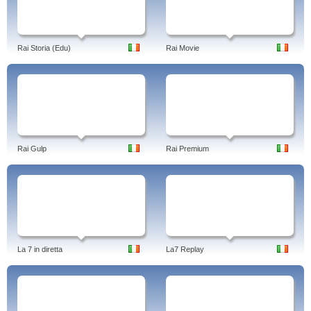
Rai Storia (Edu)
Rai Movie
Rai Gulp
Rai Premium
La 7 in diretta
La7 Replay