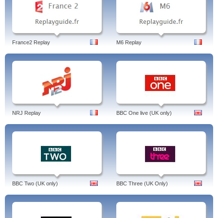
France2 Replay
M6 Replay
NRJ Replay
BBC One live (UK only)
BBC Two (UK only)
BBC Three (UK Only)