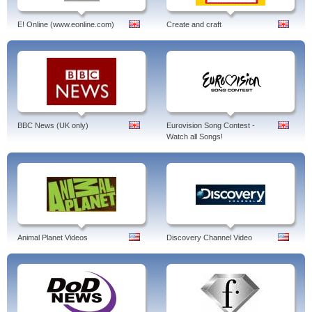
E! Online (www.eonline.com)
Create and craft
BBC News (UK only)
Eurovision Song Contest -
Watch all Songs!
Animal Planet Videos
Discovery Channel Video