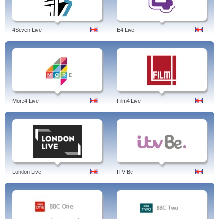
4Seven Live
E4 Live
More4 Live
Film4 Live
London Live
ITV Be