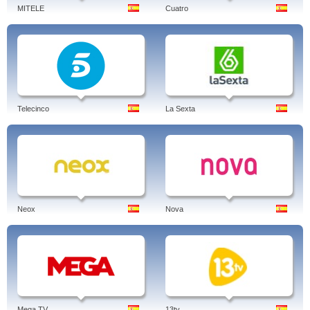
MITELE
Cuatro
Telecinco
La Sexta
Neox
Nova
Mega TV
13tv