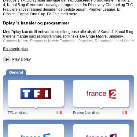
Discovery TV. Dplay viser samtlige danskproducerede produktioner fra Kanal
4, Kanal 5 og 6'eren samt udvalgte programmer fra Discovery Channel og TLC.
Fra 6'eren livestreames desuden de bedste opgør i Premier League, El
Clásico, Capital One Cup, FA-Cup med mere.
Dplay ’s kanaler og programmer
Med Dplay kan du til enhver tid se eller gense alle afsnit af Kanal 4, Kanal 5 og
6’erens mange succesprogrammer, som f.eks. De Unge Mødre, Singleliv,
Comedy Kuren, Danmarks Næste Topmodel, Popstars, Reportagen med Kaare
Sand, Tosset med Kærlighed, Rune Klans Trylleshow, Baronessen Flytter Ind
En savoir plus
og mange flere.
Dplay giver dig desuden adgang til en række af Discovery Channels
Play Dplay
topprogrammer, som f.eks. Manhunt, Bear Grylls, Gold Rush, Livsfarlig Fangst
og Mythbusters.
General
Dplay byder også på udvalgte TLC-programmer, som f.eks. Bakery Boss,
Breaking Amish, Prinser Undercover og Say Yes to the Dress.
Alle Dplay udsendelser fra 2012 frem til i dag, fraset fodboldkampe, kan ses på
computer, smartphone og tablet.
Hvad koster det at se NUTV?
Ved køb af en af NUTVs tv-pakker får du automatisk adgang til alle NUTVs
TF1 en direct
France 2 en direct
udbudte programmer. Du kan vælge imellem ubegrænset NUTV i 30 dage +
adgang til EM-kval eller prøve adgang i 24 timer. NUTVs indhold kan dog af
rettighedsmæssige årsager kun afspilles i Danmark. Læs mere om
mulighederne på www.nutv.dk.