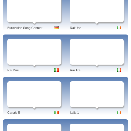
Eurovision Song Contest
Rai Uno
Rai Due
Rai Tre
Canale 5
Italia 1