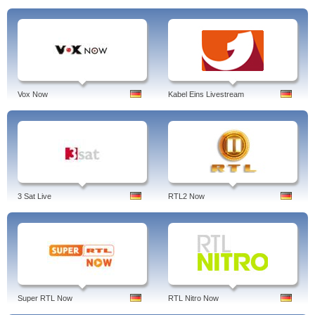
Vox Now
Kabel Eins Livestream
3 Sat Live
RTL2 Now
Super RTL Now
RTL Nitro Now