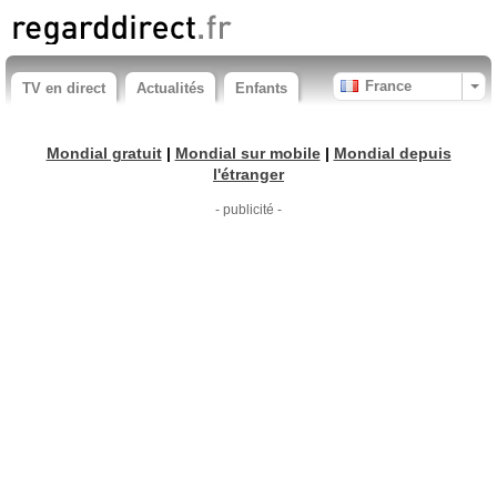
France
TV en direct
Actualités
Enfants
Mondial gratuit
|
Mondial sur mobile
|
Mondial depuis
l'étranger
- publicité -