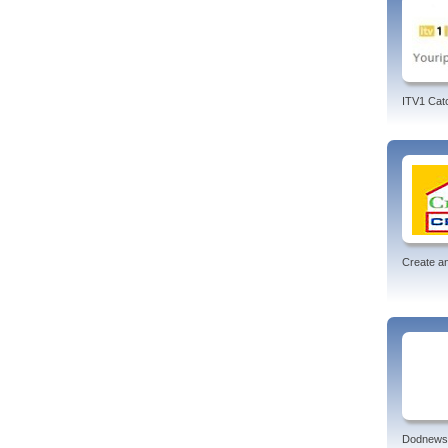
ITV1 Cat
Create an
Dodnews