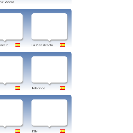
ic Videos
irecto
La 2 en directo
Telecinco
13tv