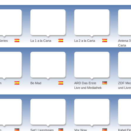
eries
La 1 a la Carta
La 2 a la Carta
Antena 3 
Carta
n
Be Mad
ARD Das Erste
ZDF Med
Live und Mediathek
und Live
n
Sat1 Livestream
Vox Now
Kabel Ei