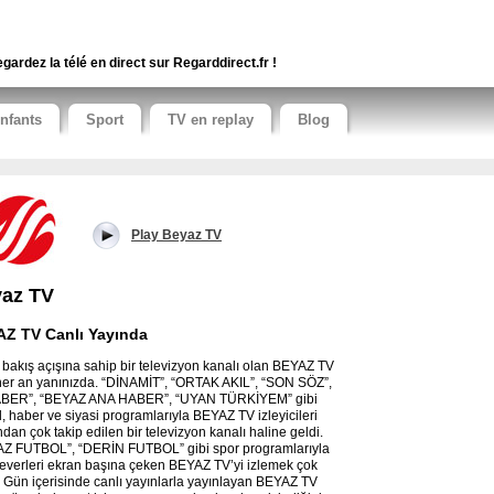
gardez la télé en direct sur Regarddirect.fr !
nfants
Sport
TV en replay
Blog
Play Beyaz TV
az TV
Z TV Canlı Yayında
ı bakış açışına sahip bir televizyon kanalı olan BEYAZ TV
 her an yanınızda. “DİNAMİT”, “ORTAK AKIL”, “SON SÖZ”,
ABER”, “BEYAZ ANA HABER”, “UYAN TÜRKİYEM” gibi
l, haber ve siyasi programlarıyla BEYAZ TV izleyicileri
ndan çok takip edilen bir televizyon kanalı haline geldi.
Z FUTBOL”, “DERİN FUTBOL” gibi spor programlarıyla
everleri ekran başına çeken BEYAZ TV’yi izlemek çok
. Gün içerisinde canlı yayınlarla yayınlayan BEYAZ TV