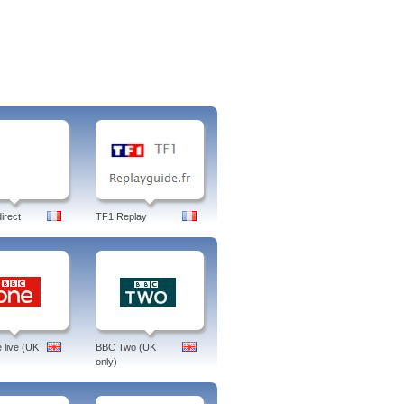
irect
TF1 Replay
live (UK
BBC Two (UK
only)