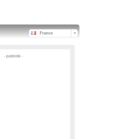
France
- publicité -