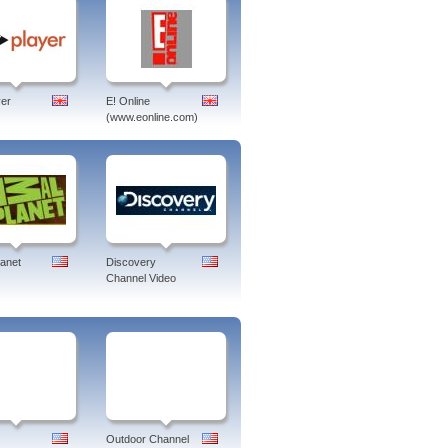
er
E! Online
(www.eonline.com)
lanet
Discovery
Channel Video
Outdoor Channel