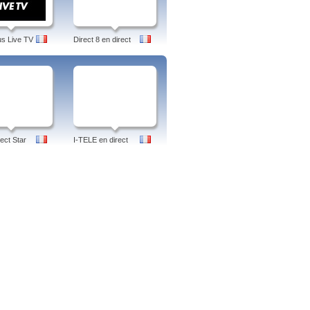
us Live TV
Direct 8 en direct
ect Star
I-TELE en direct