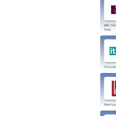
BBC Thr
Only)
ITV4 (UK
Film4 Liv