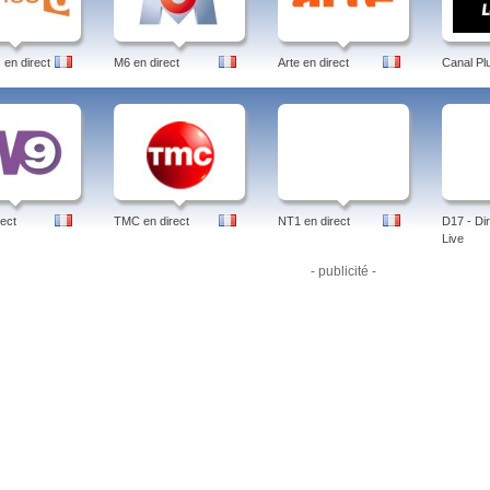
en direct
M6 en direct
Arte en direct
Canal Pl
ect
TMC en direct
NT1 en direct
D17 - Dir
Live
- publicité -