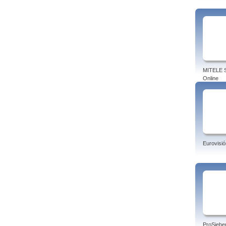
MITELE S
Online
Eurovisió
ProSiebe