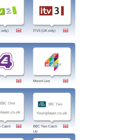
 only)
ITV3 (UK only)
More4 Live
 Catch
BBC Two Catch
Up