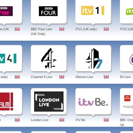
ee (UK
BBC Four Live
ITV1 (UK only)
ITV2 (UK
(UK Only)
 only)
Channel 4 Live
4Seven Live
E4 Live
e
London Live
ITV Be
BBC One
Up