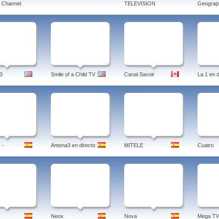
 Channel
TELEVISION
Geograph
3
Smile of a Child TV
Canal Savoir
La 1 en d
 -
Antena3 en directo
MITELE
Cuatro
Neox
Nova
Mega TV