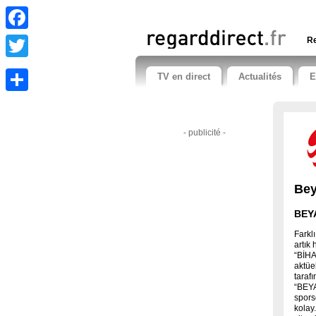
Facebook
Re
Twitter
TV en direct
Actualités
E
Share
- publicité -
Bey
BEYA
Farkl
artık
“BİH
aktüe
tarafı
“BEYA
spors
kolay