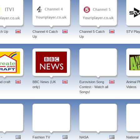
ch Up
Channel 4 Catch
Channel 5 Catch
STV Play
Up
Up
d craft
BBC News (UK
Eurovision Song
Animal P
only)
Contest - Watch all
Videos
Songs!
 -
Fashion TV
NASA
National