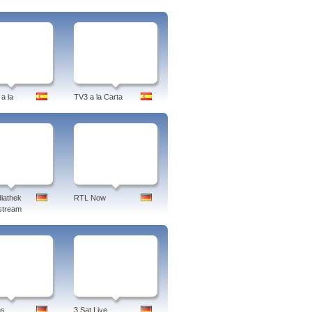
a la
TV3 a la Carta
iathek
RTL Now
stream
ns
3 Sat Live