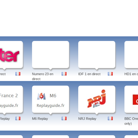
rect
Numero 23 en
IDF 1 en direct
HD1 en d
direct
Replay
M6 Replay
NRJ Replay
BBC One 
only)