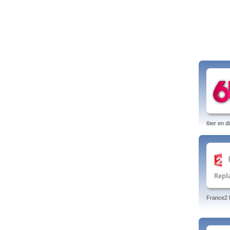
6ter en di
France2 