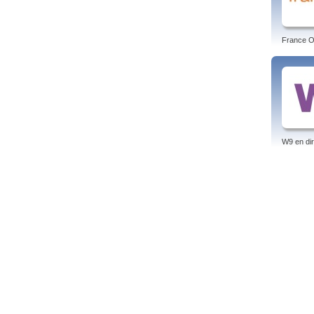
France O 
W9 en dir