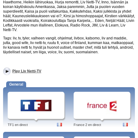
Hawthorne, Heikin lähiruokaa, Hurja remontti, Liv Netti-TV, Inno, Isännän ja
koiran käytöskoulu Amerikassa, Jaksa paremmin, Jutta ja puolen vuoden
superdieetit, Kaisa ja puoli valtakuntaa, Kakkutehdas, Kaksi julkkista ja yhdet
häät, Kauneusleikkaukseen vai ei?, Kirsi ja himoshoppaajat, Kirstien värkkäilyt,
Kodikkaasti vuokralla, Koirakouluttaja Tanja Karpela,... Eden, Neljät Häät, Livin
Leffat, Arvostele mun illallinen, Elokuva, Radio Rock, JIM, Liv & Learn, Liv
Netti-TV.
Tags: liv, tv, tyler, valheen vangit, ohjelmat, livbox, katsomo, liv and maddie,
jutta, good wife, liv netti-tv, ruutu fi, voice of finland, kumman kaa, matkaoppaat,
liv kanava netti tv, hyvät ja huonot uutiset, master chef, mitä tuli tehtyä, android,
täydelliset naiset, sm liiga, voice, liv, suomi, suomalainen.
Play Liv Netti-TV
General
TF1 en direct
France 2 en direct