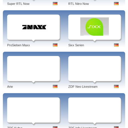
Super RTL Now
RTL Nitro Now
ProSieben Maxx
Sixx Serien
Arte
ZDF Neo Livestream