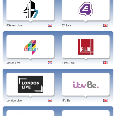
4Seven Live
E4 Live
More4 Live
Film4 Live
London Live
ITV Be