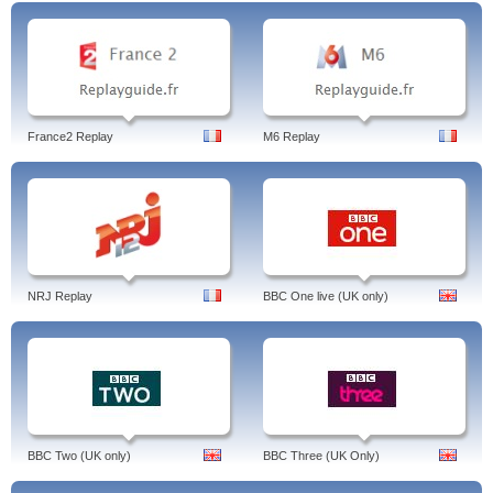
France2 Replay
M6 Replay
NRJ Replay
BBC One live (UK only)
BBC Two (UK only)
BBC Three (UK Only)