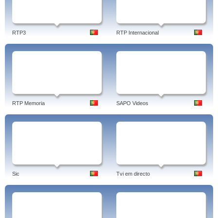
RTP3
RTP Internacional
RTP Memoria
SAPO Videos
Sic
Tvi em directo