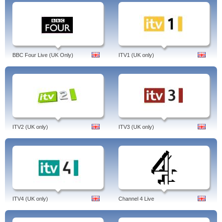
BBC Four Live (UK Only)
ITV1 (UK only)
ITV2 (UK only)
ITV3 (UK only)
ITV4 (UK only)
Channel 4 Live