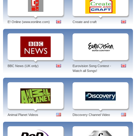
E! Online (www.eonline.com)
Create and craft
BBC News (UK only)
Eurovision Song Contest -
Watch all Songs!
Animal Planet Videos
Discovery Channel Video