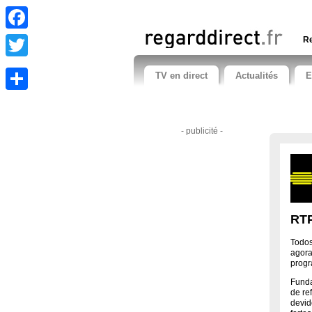
Facebook
Re
Twitter
TV en direct
Actualités
E
Share
- publicité -
RTP
Todos
agora
prog
Funda
de re
devid