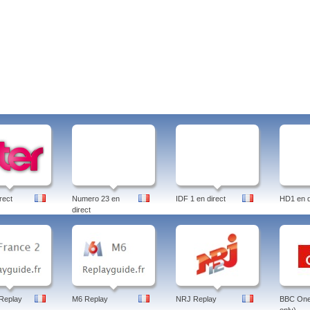
rect
Numero 23 en
IDF 1 en direct
HD1 en d
direct
Replay
M6 Replay
NRJ Replay
BBC One 