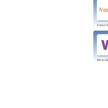
France O 
W9 en dir