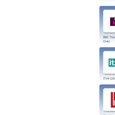
BBC Thr
Only)
ITV4 (UK