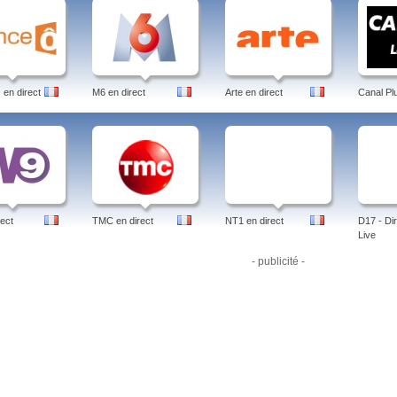
en direct
M6 en direct
Arte en direct
Canal Pl
ect
TMC en direct
NT1 en direct
D17 - Dir
Live
- publicité -