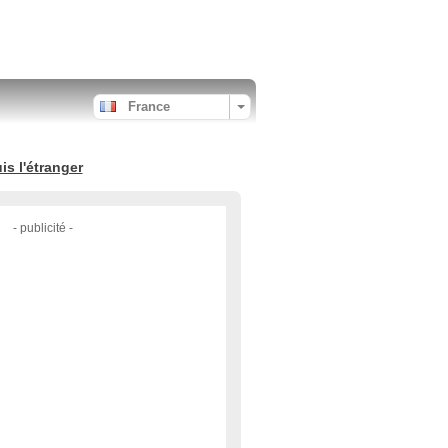
France
s l'étranger
- publicité -