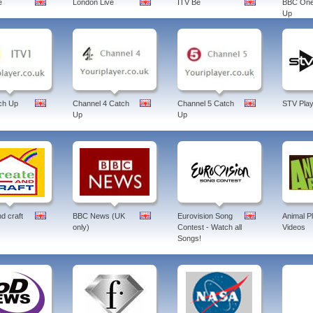
e
London Live
ITV Be
BBC One
Up
ch Up
Channel 4 Catch
Channel 5 Catch
STV Play
Up
Up
d craft
BBC News (UK
Eurovision Song
Animal P
only)
Contest - Watch all
Videos
Songs!