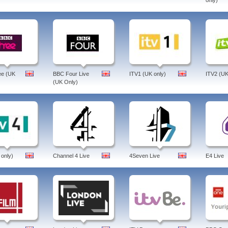
only)
ee (UK
BBC Four Live
ITV1 (UK only)
ITV2 (UK
(UK Only)
 only)
Channel 4 Live
4Seven Live
E4 Live