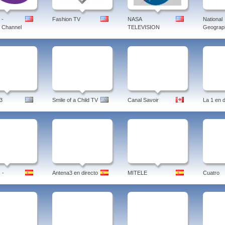
 -
Fashion TV
NASA
National
 Channel
TELEVISION
Geograph
3
Smile of a Child TV
Canal Savoir
La 1 en d
 -
Antena3 en directo
MITELE
Cuatro