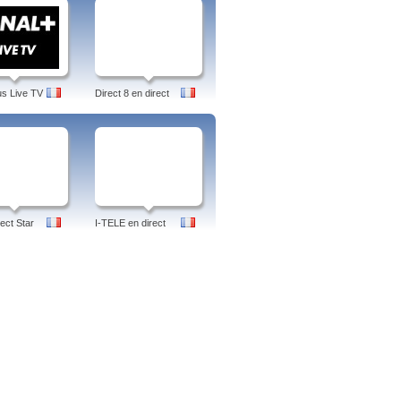
us Live TV
Direct 8 en direct
ect Star
I-TELE en direct