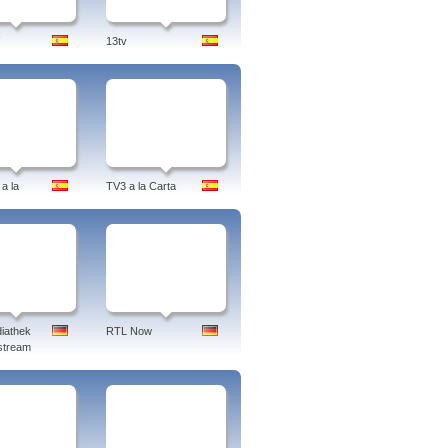
13tv
a la
TV3 a la Carta
iathek
RTL Now
stream