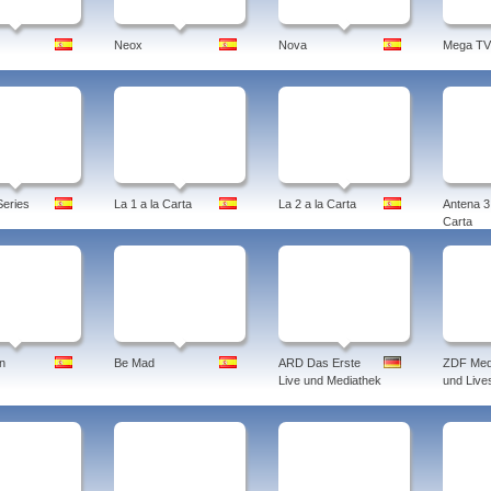
Neox
Nova
Mega TV
eries
La 1 a la Carta
La 2 a la Carta
Antena 3 
Carta
n
Be Mad
ARD Das Erste
ZDF Med
Live und Mediathek
und Live