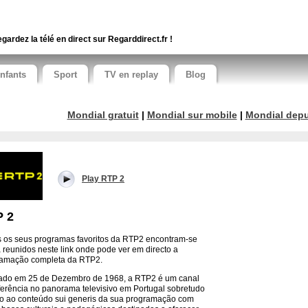
gardez la télé en direct sur Regarddirect.fr !
nfants
Sport
TV en replay
Blog
Mondial gratuit
|
Mondial sur mobile
|
Mondial depui
Play RTP 2
 2
 os seus programas favoritos da RTP2 encontram-se
 reunidos neste link onde pode ver em directo a
ramação completa da RTP2.
do em 25 de Dezembro de 1968, a RTP2 é um canal
ferência no panorama televisivo em Portugal sobretudo
o ao conteúdo sui generis da sua programação com