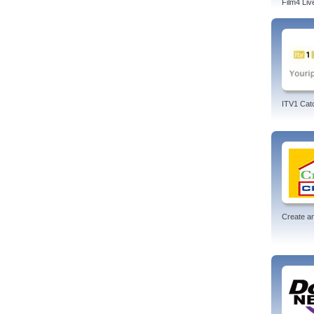
Film4 Liv
ITV1 Cat
Create an