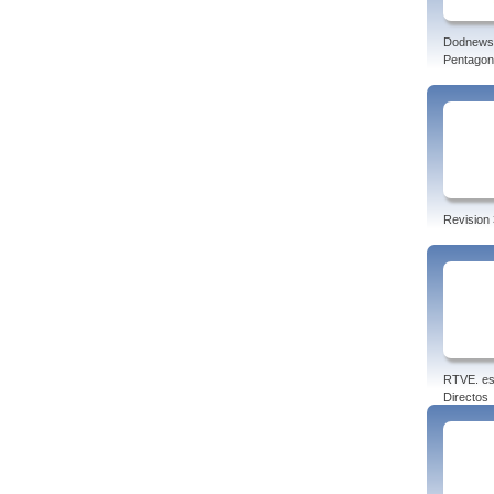
Dodnews
Pentagon
Revision 
RTVE. es
Directos