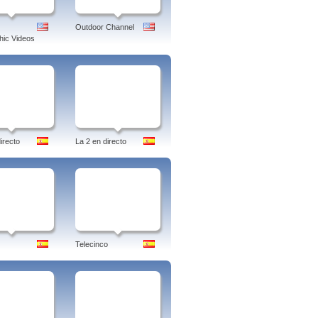
Outdoor Channel
ic Videos
irecto
La 2 en directo
Telecinco