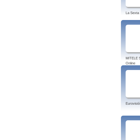
La Sexta
MITELE S
Online
Eurovisió