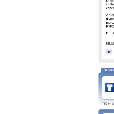
forte
conte
espec
A pro
diver
marca
RTP2 
DEST
En sa
Genera
A RTP
e que
que e
TF1 en di