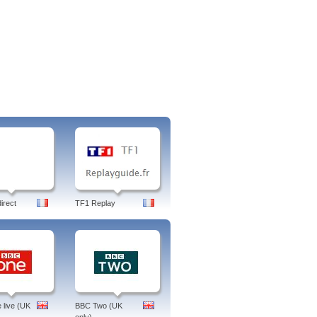
irect
TF1 Replay
live (UK
BBC Two (UK