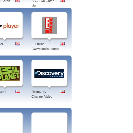
 Catch
BBC Two Catch
Up
er
E! Online
(www.eonline.com)
lanet
Discovery
Channel Video