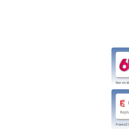
6ter en di
France2 