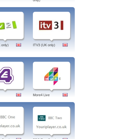
only)
 only)
ITV3 (UK only)
More4 Live