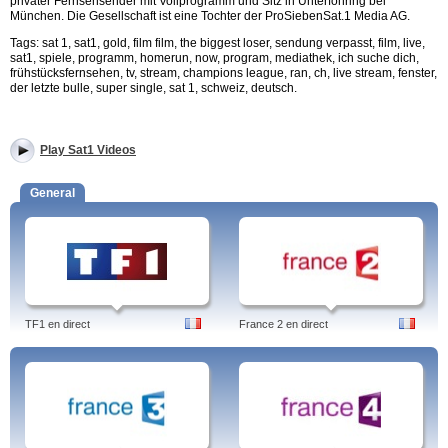
privater Fernsehsender mit Vollprogramm und Sitz in Unterföhring bei
München. Die Gesellschaft ist eine Tochter der ProSiebenSat.1 Media AG.
Tags: sat 1, sat1, gold, film film, the biggest loser, sendung verpasst, film, live,
sat1, spiele, programm, homerun, now, program, mediathek, ich suche dich,
frühstücksfernsehen, tv, stream, champions league, ran, ch, live stream, fenster,
der letzte bulle, super single, sat 1, schweiz, deutsch.
Play Sat1 Videos
General
TF1 en direct
France 2 en direct