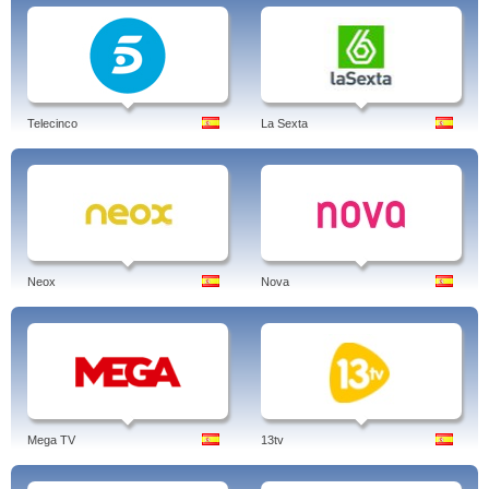
Telecinco
La Sexta
Neox
Nova
Mega TV
13tv