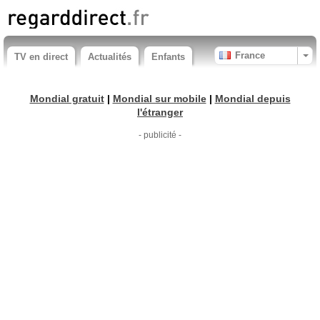
France
TV en direct
Actualités
Enfants
Mondial gratuit
|
Mondial sur mobile
|
Mondial depuis
l'étranger
- publicité -