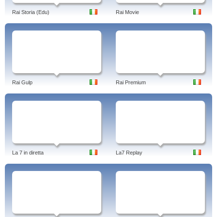
Rai Storia (Edu)
Rai Movie
Rai Gulp
Rai Premium
La 7 in diretta
La7 Replay