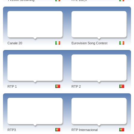
Canale 20
Eurovision Song Contest
RTP 1
RTP 2
RTP3
RTP Internacional