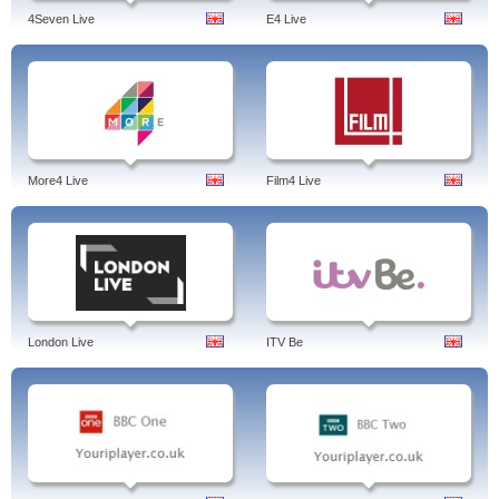
4Seven Live
E4 Live
More4 Live
Film4 Live
London Live
ITV Be