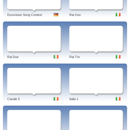
Eurovision Song Contest
Rai Uno
Rai Due
Rai Tre
Canale 5
Italia 1