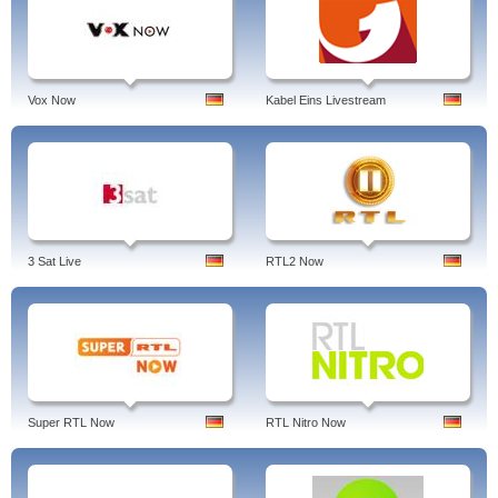
Vox Now
Kabel Eins Livestream
3 Sat Live
RTL2 Now
Super RTL Now
RTL Nitro Now