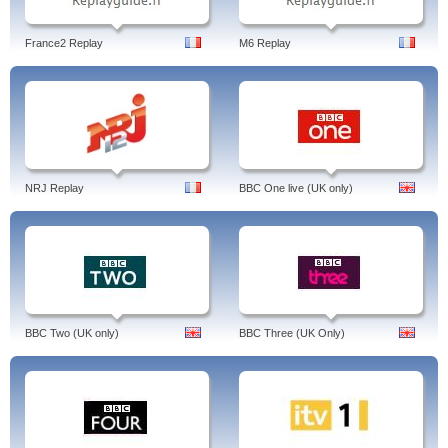
France2 Replay
M6 Replay
NRJ Replay
BBC One live (UK only)
BBC Two (UK only)
BBC Three (UK Only)