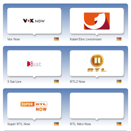
Vox Now
Kabel Eins Livestream
3 Sat Live
RTL2 Now
Super RTL Now
RTL Nitro Now