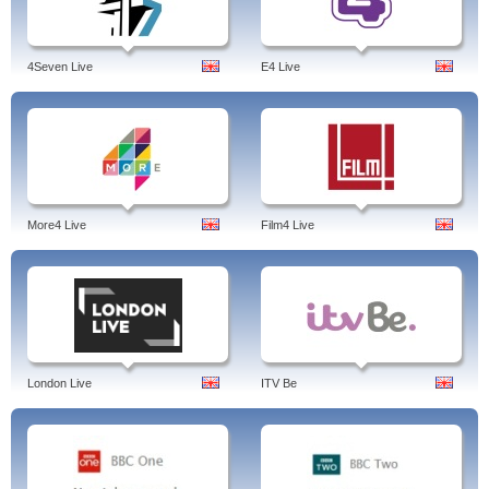
4Seven Live
E4 Live
More4 Live
Film4 Live
London Live
ITV Be