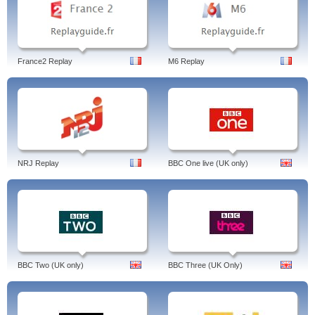
France2 Replay
M6 Replay
NRJ Replay
BBC One live (UK only)
BBC Two (UK only)
BBC Three (UK Only)