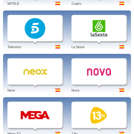
MITELE
Cuatro
Telecinco
La Sexta
Neox
Nova
Mega TV
13tv