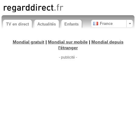
France
TV en direct
Actualités
Enfants
Mondial gratuit
|
Mondial sur mobile
|
Mondial depuis
l'étranger
- publicité -