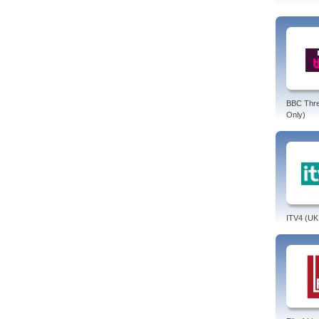
BBC Thr
Only)
ITV4 (UK