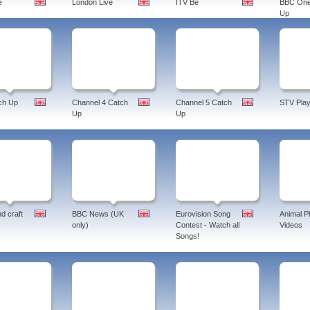
e
London Live
ITV Be
BBC One
Up
ch Up
Channel 4 Catch
Channel 5 Catch
STV Play
Up
Up
d craft
BBC News (UK
Eurovision Song
Animal P
only)
Contest - Watch all
Videos
Songs!