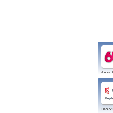
6ter en di
France2 