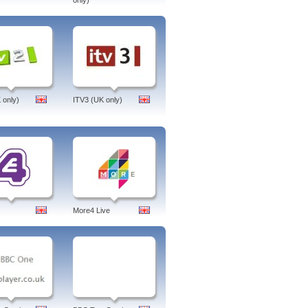
only)
 only)
ITV3 (UK only)
More4 Live