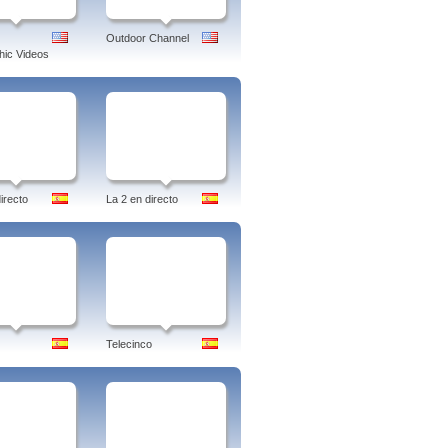
Outdoor Channel
ic Videos
irecto
La 2 en directo
Telecinco