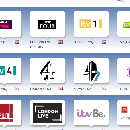
only)
ee (UK
BBC Four Live
ITV1 (UK only)
ITV2 (UK
(UK Only)
 only)
Channel 4 Live
4Seven Live
E4 Live