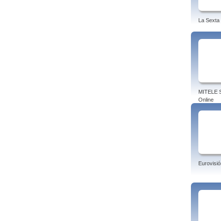
La Sexta
MITELE S
Online
Eurovisió