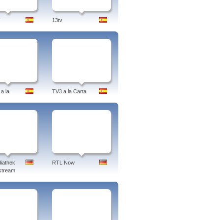
13tv
a la
TV3 a la Carta
iathek
RTL Now
stream