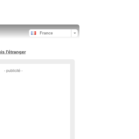
France
s l'étranger
- publicité -