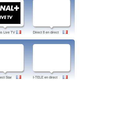
us Live TV
Direct 8 en direct
ect Star
I-TELE en direct