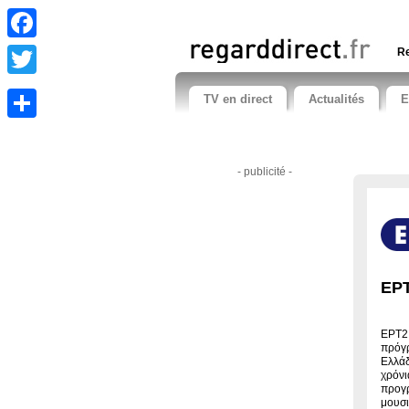
Facebook
Re
Twitter
TV en direct
Actualités
E
Share
- publicité -
EPT
EPT2 
πρόγρ
Ελλάδ
χρόνι
προγρ
μουσι