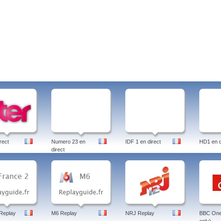
rect
Numero 23 en
IDF 1 en direct
HD1 en d
direct
Replay
M6 Replay
NRJ Replay
BBC One 