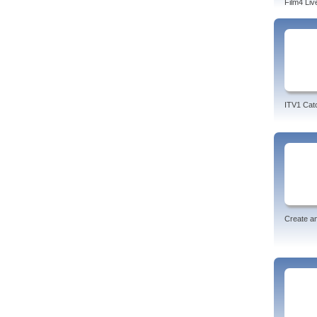
Film4 Liv
ITV1 Cat
Create an