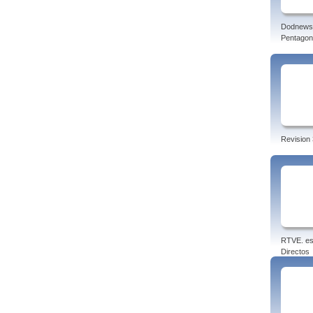
Dodnews
Pentagon
Revision 
RTVE. es
Directos