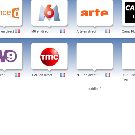
en direct
M6 en direct
Arte en direct
Canal Pl
ect
TMC en direct
NT1 en direct
D17 - Dir
Live
- publicité -