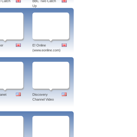
 Catch
BBC Two Catch
Up
er
E! Online
(www.eonline.com)
lanet
Discovery
Channel Video