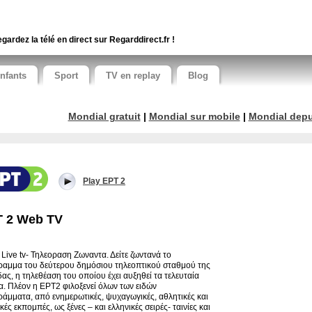
gardez la télé en direct sur Regarddirect.fr !
nfants
Sport
TV en replay
Blog
Mondial gratuit
|
Mondial sur mobile
|
Mondial depui
Play EPT 2
 2 Web TV
Live tv- Τηλεοραση Ζωναντα. Δείτε ζωντανά το
αμμα του δεύτερου δημόσιου τηλεοπτικού σταθμού της
ας, η τηλεθέαση του οποίου έχει αυξηθεί τα τελευταία
α. Πλέον η EPT2 φιλοξενεί όλων των ειδών
άμματα, από ενημερωτικές, ψυχαγωγικές, αθλητικές και
κές εκπομπές, ως ξένες – και ελληνικές σειρές- ταινίες και