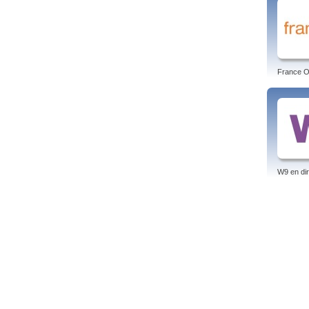
France O 
W9 en dir