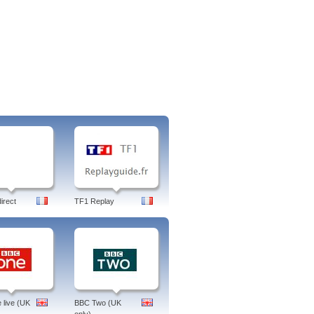
irect
TF1 Replay
live (UK
BBC Two (UK