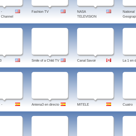
 -
Fashion TV
NASA
National
 Channel
TELEVISION
Geograph
3
Smile of a Child TV
Canal Savoir
La 1 en d
 -
Antena3 en directo
MITELE
Cuatro