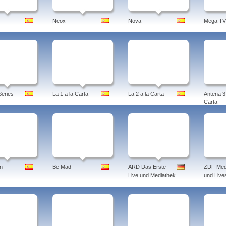
Neox
Nova
Mega TV
eries
La 1 a la Carta
La 2 a la Carta
Antena 3 
Carta
n
Be Mad
ARD Das Erste
ZDF Med
Live und Mediathek
und Live